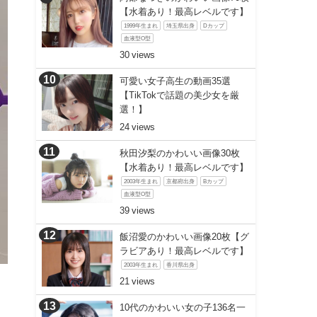
【水着あり！最高レベルです】
1999年生まれ
埼玉県出身
Dカップ
血液型O型
30
可愛い女子高生の動画35選
【TikTokで話題の美少女を厳
選！】
24
秋田汐梨のかわいい画像30枚
【水着あり！最高レベルです】
2003年生まれ
京都府出身
Bカップ
血液型O型
39
飯沼愛のかわいい画像20枚【グ
ラビアあり！最高レベルです】
2003年生まれ
香川県出身
21
10代のかわいい女の子136名一