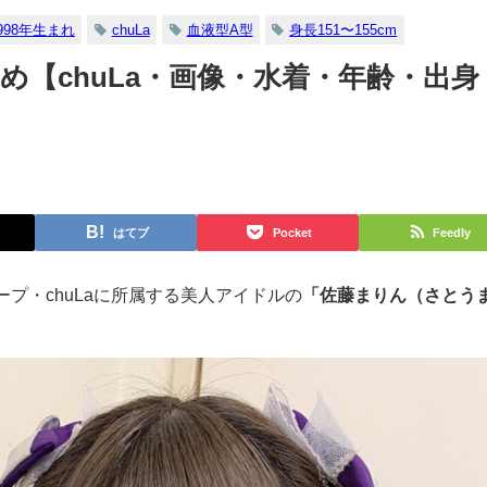
998年生まれ
chuLa
血液型A型
身長151〜155cm
め【chuLa・画像・水着・年齢・出身
はてブ
Pocket
Feedly
プ・chuLaに所属する美人アイドルの
「佐藤まりん（さとう