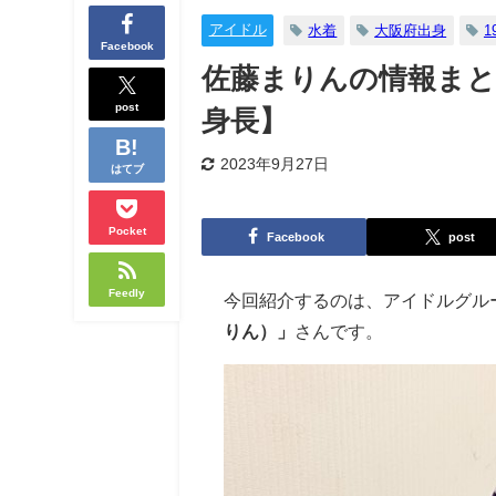
アイドル
水着
大阪府出身
1
Facebook
佐藤まりんの情報まと
post
身長】
2023年9月27日
はてブ
Pocket
Facebook
post
Feedly
今回紹介するのは、アイドルグルー
りん）」
さんです。