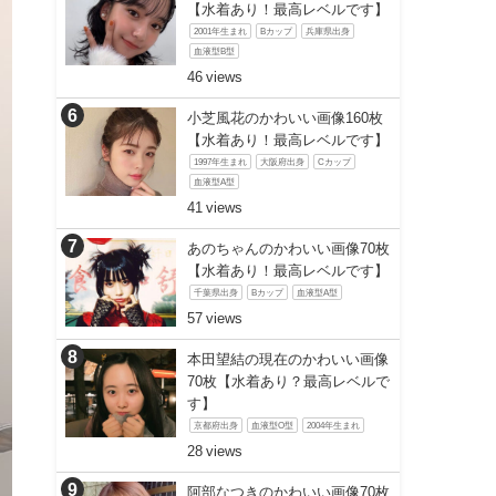
【水着あり！最高レベルです】
2001年生まれ
Bカップ
兵庫県出身
血液型B型
46
小芝風花のかわいい画像160枚
【水着あり！最高レベルです】
1997年生まれ
大阪府出身
Cカップ
血液型A型
41
あのちゃんのかわいい画像70枚
【水着あり！最高レベルです】
千葉県出身
Bカップ
血液型A型
57
本田望結の現在のかわいい画像
70枚【水着あり？最高レベルで
す】
京都府出身
血液型O型
2004年生まれ
28
阿部なつきのかわいい画像70枚