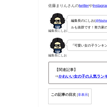
佐藤まりんさんの
twitter
や
Instagr
編集長のにしお(
@Nishi
ルも抜群です！努力家
編集長にしお
『可愛い女の子ランキ
編集長にしお
【関連記事】
⇒
かわいい女の子の人気ランキ
この記事の目次
[
非表示
]