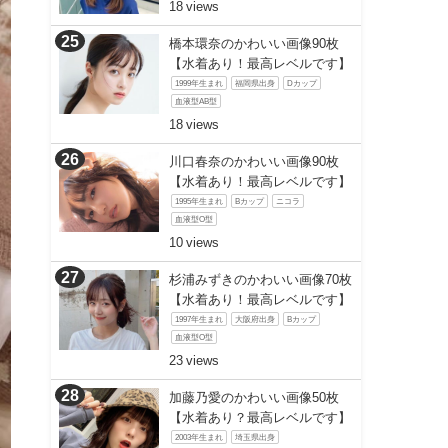
18
橋本環奈のかわいい画像90枚
【水着あり！最高レベルです】
1999年生まれ
福岡県出身
Dカップ
血液型AB型
18
川口春奈のかわいい画像90枚
【水着あり！最高レベルです】
1995年生まれ
Bカップ
ニコラ
血液型O型
10
杉浦みずきのかわいい画像70枚
【水着あり！最高レベルです】
1997年生まれ
大阪府出身
Bカップ
血液型O型
23
加藤乃愛のかわいい画像50枚
【水着あり？最高レベルです】
2003年生まれ
埼玉県出身