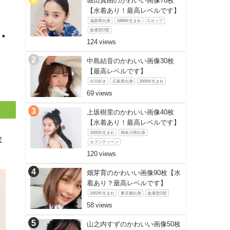
堀田真由のかわいい画像70枚
【水着あり！最高レベルです】
滋賀県出身
1998年生まれ
Cカップ
血液型O型
・
124
中島結音のかわいい画像30枚
【最高レベルです】
今日好き
広島県出身
2006年生まれ
69
上坂樹里のかわいい画像40枚
【水着あり！最高レベルです】
2005年生まれ
神奈川県出身
ま
セブンティーン
120
畑芽育のかわいい画像90枚【水
着あり？最高レベルです】
2002年生まれ
東京都出身
血液型O型
58
山之内すずのかわいい画像50枚