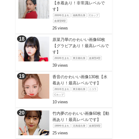
【水着あり！非常識レベルで
す】
2000年生まれ
福島県出身
Cカップ
血液型B型
26
原菜乃華のかわいい画像60枚
【グラビアあり！最高レベルで
す】
2003年生まれ
東京都出身
血液型A型
39
香音のかわいい画像130枚【水
着あり！最高レベルです】
2001年生まれ
東京都出身
ニコラ
Cカップ
10
竹内夢のかわいい画像60枚【動
画あり！最高レベルです】
1999年生まれ
北海道出身
血液型B型
25