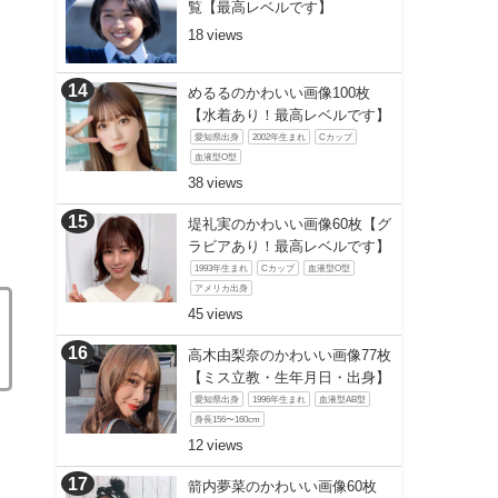
覧【最高レベルです】
18
めるるのかわいい画像100枚
【水着あり！最高レベルです】
愛知県出身
2002年生まれ
Cカップ
血液型O型
38
堤礼実のかわいい画像60枚【グ
ラビアあり！最高レベルです】
1993年生まれ
Cカップ
血液型O型
アメリカ出身
45
高木由梨奈のかわいい画像77枚
【ミス立教・生年月日・出身】
愛知県出身
1996年生まれ
血液型AB型
身長156〜160cm
12
箭内夢菜のかわいい画像60枚