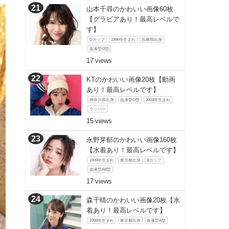
山本千尋のかわいい画像60枚
【グラビアあり！最高レベルで
す】
Dカップ
1996年生まれ
兵庫県出身
血液型O型
17
KTのかわいい画像20枚【動画
あり！最高レベルです】
神奈川県出身
血液型O型
2004年生まれ
ラッパー
15
永野芽郁のかわいい画像160枚
【水着あり！最高レベルです】
1999年生まれ
東京都出身
Bカップ
血液型AB型
17
森千晴のかわいい画像20枚【水
着あり！最高レベルです】
1999年生まれ
東京都出身
血液型A型