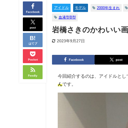
アイドル
モデル
2000年生まれ
Facebook
血液型B型
post
岩橋さきのかわいい画
2023年9月27日
はてブ
Facebook
post
Pocket
今回紹介するのは、アイドルとし
Feedly
ん
です。