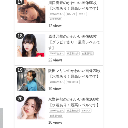
川口春奈のかわいい画像90枚
【水着あり！最高レベルです】
1995年生まれ
Bカップ
ニコラ
血液型O型
12
原菜乃華のかわいい画像60枚
【グラビアあり！最高レベルで
す】
2003年生まれ
東京都出身
血液型A型
22
阪田マリンのかわいい画像20枚
【水着あり！最高レベルです】
2000年生まれ
大阪府出身
19
永野芽郁のかわいい画像160枚
【水着あり！最高レベルです】
1999年生まれ
東京都出身
Bカップ
血液型AB型
10