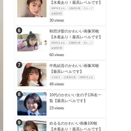
【水着あり！最高レベルです】
1997年生まれ
大阪府出身
Cカップ
血液型A型
30
秋田汐梨のかわいい画像30枚
【水着あり！最高レベルです】
2003年生まれ
京都府出身
Bカップ
血液型O型
60
中島結音のかわいい画像30枚
【最高レベルです】
今日好き
広島県出身
2006年生まれ
49
10代のかわいい女の子136名一
覧【最高レベルです】
23
めるるのかわいい画像100枚
【水着あり！最高レベルです】