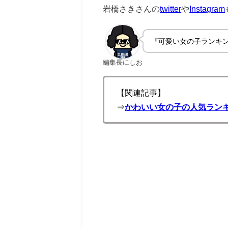
岩橋さきさんの
twitter
や
Instagram
『可愛い女の子ランキ
編集長にしお
【関連記事】
⇒
かわいい女の子の人気ランキ