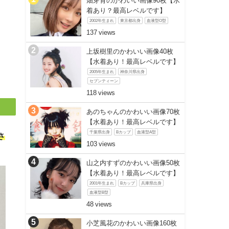
畑芽育のかわいい画像90枚【水
着あり？最高レベルです】
2002年生まれ
東京都出身
血液型O型
137
】
上坂樹里のかわいい画像40枚
【水着あり！最高レベルです】
2005年生まれ
神奈川県出身
セブンティーン
118
あのちゃんのかわいい画像70枚
【水着あり！最高レベルです】
千葉県出身
Bカップ
血液型A型
さ
103
山之内すずのかわいい画像50枚
【水着あり！最高レベルです】
2001年生まれ
Bカップ
兵庫県出身
血液型B型
48
小芝風花のかわいい画像160枚