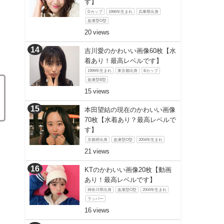
す】
Dカップ
1996年生まれ
兵庫県出身
血液型O型
20
吉川愛のかわいい画像60枚【水
着あり！最高レベルです】
1999年生まれ
東京都出身
Bカップ
血液型B型
15
本田望結の現在のかわいい画像
70枚【水着あり？最高レベルで
す】
京都府出身
血液型O型
2004年生まれ
21
KTのかわいい画像20枚【動画
あり！最高レベルです】
神奈川県出身
血液型O型
2004年生まれ
ラッパー
16