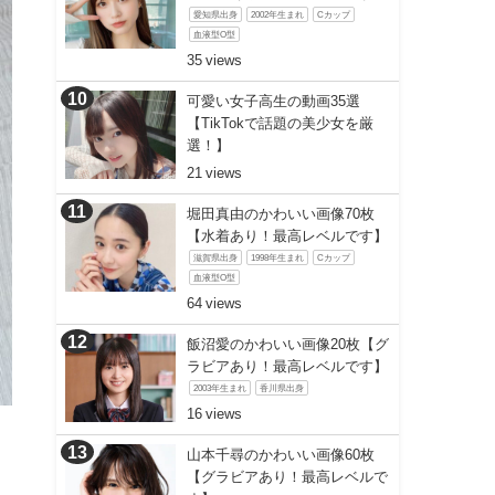
愛知県出身
2002年生まれ
Cカップ
血液型O型
35
可愛い女子高生の動画35選
【TikTokで話題の美少女を厳
選！】
21
堀田真由のかわいい画像70枚
【水着あり！最高レベルです】
滋賀県出身
1998年生まれ
Cカップ
血液型O型
64
飯沼愛のかわいい画像20枚【グ
ラビアあり！最高レベルです】
2003年生まれ
香川県出身
16
山本千尋のかわいい画像60枚
【グラビアあり！最高レベルで