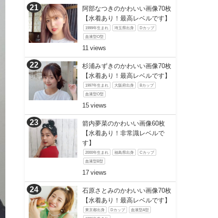
阿部なつきのかわいい画像70枚
【水着あり！最高レベルです】
1999年生まれ
埼玉県出身
Dカップ
血液型O型
11
杉浦みずきのかわいい画像70枚
【水着あり！最高レベルです】
1997年生まれ
大阪府出身
Bカップ
血液型O型
15
箭内夢菜のかわいい画像60枚
【水着あり！非常識レベルで
す】
2000年生まれ
福島県出身
Cカップ
血液型B型
17
石原さとみのかわいい画像70枚
【水着あり！最高レベルです】
東京都出身
Dカップ
血液型A型