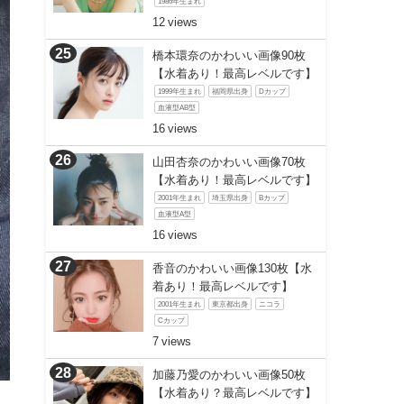
1986年生まれ
12
橋本環奈のかわいい画像90枚
【水着あり！最高レベルです】
1999年生まれ
福岡県出身
Dカップ
血液型AB型
16
山田杏奈のかわいい画像70枚
【水着あり！最高レベルです】
2001年生まれ
埼玉県出身
Bカップ
血液型A型
16
香音のかわいい画像130枚【水
着あり！最高レベルです】
2001年生まれ
東京都出身
ニコラ
Cカップ
7
加藤乃愛のかわいい画像50枚
【水着あり？最高レベルです】