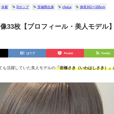
水着
Dカップ
茨城県出身
chuLa
身長161〜165cm
像33枚【プロフィール・美人モデル
はてブ
Pocket
Feedly
ても活躍していた美人モデルの
「岩橋さき（いわはしさき）」