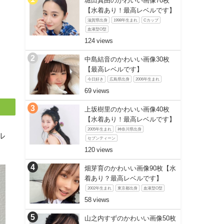
堀田真由のかわいい画像70枚
【水着あり！最高レベルです】
滋賀県出身
1998年生まれ
Cカップ
血液型O型
124
中島結音のかわいい画像30枚
【最高レベルです】
今日好き
広島県出身
2006年生まれ
69
上坂樹里のかわいい画像40枚
【水着あり！最高レベルです】
2005年生まれ
神奈川県出身
ル
セブンティーン
120
畑芽育のかわいい画像90枚【水
着あり？最高レベルです】
2002年生まれ
東京都出身
血液型O型
58
山之内すずのかわいい画像50枚