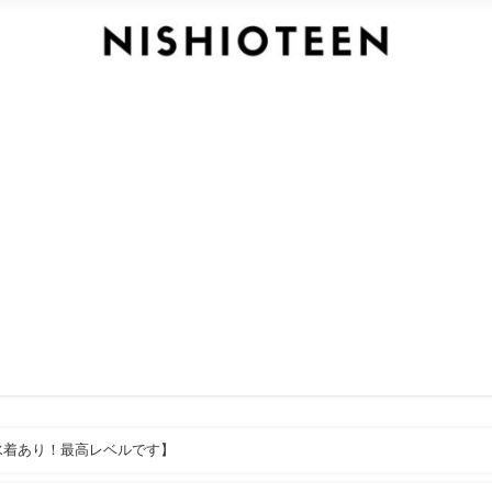
水着あり！最高レベルです】