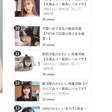
【水着あり！最高レベルです】
1999年生まれ
埼玉県出身
Dカップ
血液型O型
30
可愛い女子高生の動画35選
【TikTokで話題の美少女を厳
選！】
24
秋田汐梨のかわいい画像30枚
【水着あり！最高レベルです】
2003年生まれ
京都府出身
Bカップ
血液型O型
39
飯沼愛のかわいい画像20枚【グ
ラビアあり！最高レベルです】
2003年生まれ
香川県出身
21
10代のかわいい女の子136名一