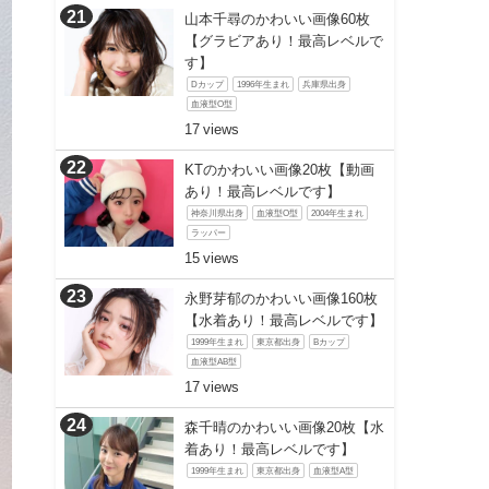
山本千尋のかわいい画像60枚
【グラビアあり！最高レベルで
す】
Dカップ
1996年生まれ
兵庫県出身
血液型O型
17
KTのかわいい画像20枚【動画
あり！最高レベルです】
神奈川県出身
血液型O型
2004年生まれ
ラッパー
15
永野芽郁のかわいい画像160枚
【水着あり！最高レベルです】
1999年生まれ
東京都出身
Bカップ
血液型AB型
17
森千晴のかわいい画像20枚【水
着あり！最高レベルです】
1999年生まれ
東京都出身
血液型A型