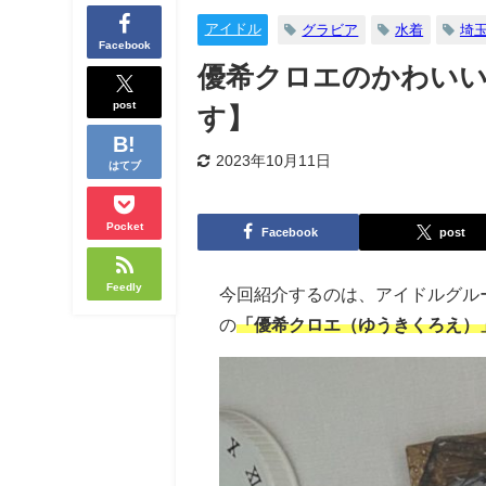
アイドル
グラビア
水着
埼
Facebook
優希クロエのかわいい
post
す】
2023年10月11日
はてブ
Pocket
Facebook
post
Feedly
今回紹介するのは、アイドルグル
の
「優希クロエ（ゆうきくろえ）