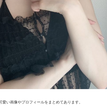
可愛い画像やプロフィールをまとめてあります。