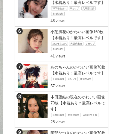
【水着あり！最高レベルです】
2001年生まれ
Bカップ
兵庫県出身
血液型B型
46
小芝風花のかわいい画像160枚
【水着あり！最高レベルです】
1997年生まれ
大阪府出身
Cカップ
血液型A型
41
あのちゃんのかわいい画像70枚
【水着あり！最高レベルです】
千葉県出身
Bカップ
血液型A型
57
本田望結の現在のかわいい画像
70枚【水着あり？最高レベルで
す】
京都府出身
血液型O型
2004年生まれ
28
阿部なつきのかわいい画像70枚