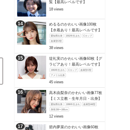
覧【最高レベルです】
18
めるるのかわいい画像100枚
【水着あり！最高レベルです】
愛知県出身
2002年生まれ
Cカップ
血液型O型
38
堤礼実のかわいい画像60枚【グ
ラビアあり！最高レベルです】
1993年生まれ
Cカップ
血液型O型
アメリカ出身
45
高木由梨奈のかわいい画像77枚
【ミス立教・生年月日・出身】
愛知県出身
1996年生まれ
血液型AB型
身長156〜160cm
12
箭内夢菜のかわいい画像60枚