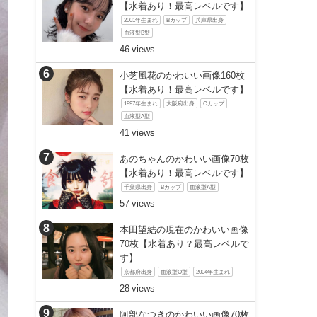
【水着あり！最高レベルです】
2001年生まれ
Bカップ
兵庫県出身
血液型B型
46
小芝風花のかわいい画像160枚
【水着あり！最高レベルです】
1997年生まれ
大阪府出身
Cカップ
血液型A型
41
あのちゃんのかわいい画像70枚
【水着あり！最高レベルです】
千葉県出身
Bカップ
血液型A型
57
本田望結の現在のかわいい画像
70枚【水着あり？最高レベルで
す】
京都府出身
血液型O型
2004年生まれ
28
阿部なつきのかわいい画像70枚