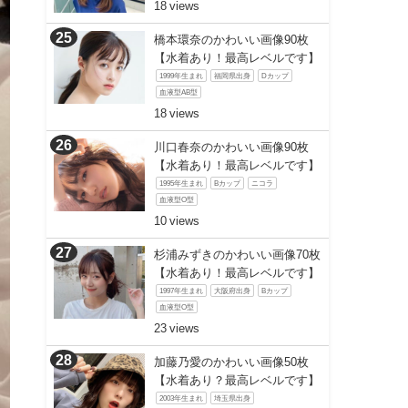
18
橋本環奈のかわいい画像90枚
【水着あり！最高レベルです】
1999年生まれ
福岡県出身
Dカップ
血液型AB型
18
川口春奈のかわいい画像90枚
【水着あり！最高レベルです】
1995年生まれ
Bカップ
ニコラ
血液型O型
10
杉浦みずきのかわいい画像70枚
【水着あり！最高レベルです】
1997年生まれ
大阪府出身
Bカップ
血液型O型
23
加藤乃愛のかわいい画像50枚
【水着あり？最高レベルです】
2003年生まれ
埼玉県出身