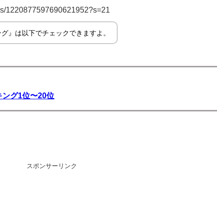
status/1220877597690621952?s=21
ング』は以下でチェックできますよ。
ング1位〜20位
スポンサーリンク