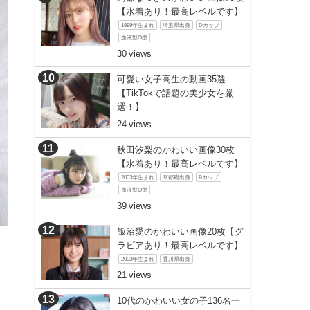
【水着あり！最高レベルです】
1999年生まれ
埼玉県出身
Dカップ
血液型O型
30
可愛い女子高生の動画35選
【TikTokで話題の美少女を厳
選！】
24
秋田汐梨のかわいい画像30枚
【水着あり！最高レベルです】
2003年生まれ
京都府出身
Bカップ
血液型O型
39
飯沼愛のかわいい画像20枚【グ
ラビアあり！最高レベルです】
2003年生まれ
香川県出身
21
10代のかわいい女の子136名一