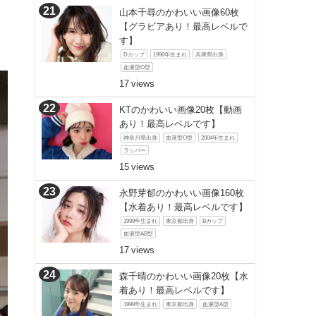
山本千尋のかわいい画像60枚
【グラビアあり！最高レベルで
す】
Dカップ
1996年生まれ
兵庫県出身
血液型O型
17
KTのかわいい画像20枚【動画
あり！最高レベルです】
神奈川県出身
血液型O型
2004年生まれ
ラッパー
15
永野芽郁のかわいい画像160枚
【水着あり！最高レベルです】
1999年生まれ
東京都出身
Bカップ
血液型AB型
17
森千晴のかわいい画像20枚【水
着あり！最高レベルです】
1999年生まれ
東京都出身
血液型A型