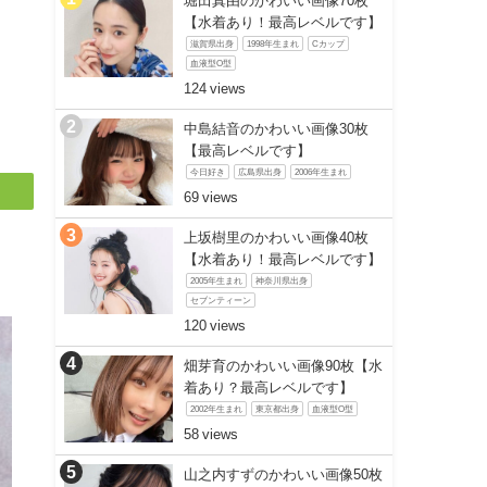
堀田真由のかわいい画像70枚
【水着あり！最高レベルです】
滋賀県出身
1998年生まれ
Cカップ
血液型O型
124
中島結音のかわいい画像30枚
【最高レベルです】
今日好き
広島県出身
2006年生まれ
69
上坂樹里のかわいい画像40枚
【水着あり！最高レベルです】
2005年生まれ
神奈川県出身
セブンティーン
120
畑芽育のかわいい画像90枚【水
着あり？最高レベルです】
2002年生まれ
東京都出身
血液型O型
58
山之内すずのかわいい画像50枚