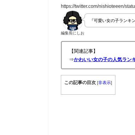
https://twitter.com/nishioteeen/
『可愛い女の子ランキ
編集長にしお
【関連記事】
⇒
かわいい女の子の人気ランキ
この記事の目次
[
非表示
]