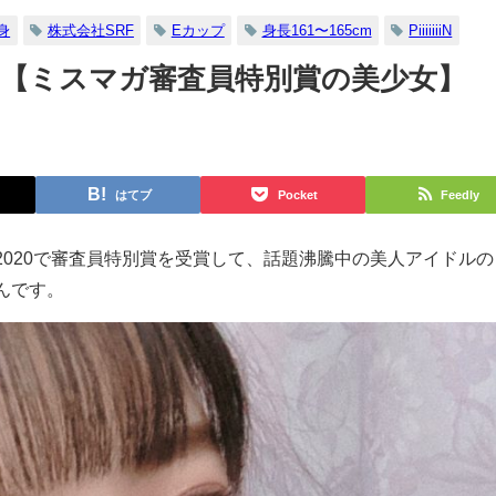
身
株式会社SRF
Eカップ
身長161〜165cm
PiiiiiiiN
【ミスマガ審査員特別賞の美少女】
はてブ
Pocket
Feedly
2020で審査員特別賞を受賞して、話題沸騰中の美人アイドルの
んです。