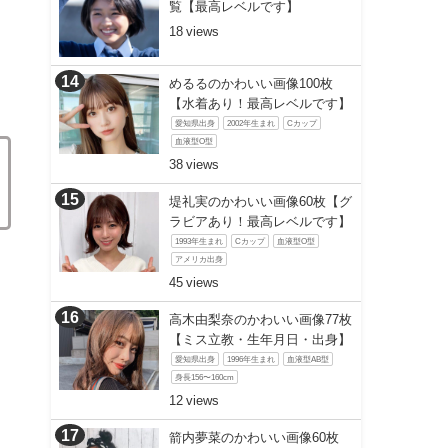
覧【最高レベルです】
18
めるるのかわいい画像100枚
【水着あり！最高レベルです】
愛知県出身
2002年生まれ
Cカップ
血液型O型
38
堤礼実のかわいい画像60枚【グ
ラビアあり！最高レベルです】
1993年生まれ
Cカップ
血液型O型
アメリカ出身
45
高木由梨奈のかわいい画像77枚
【ミス立教・生年月日・出身】
愛知県出身
1996年生まれ
血液型AB型
身長156〜160cm
12
箭内夢菜のかわいい画像60枚