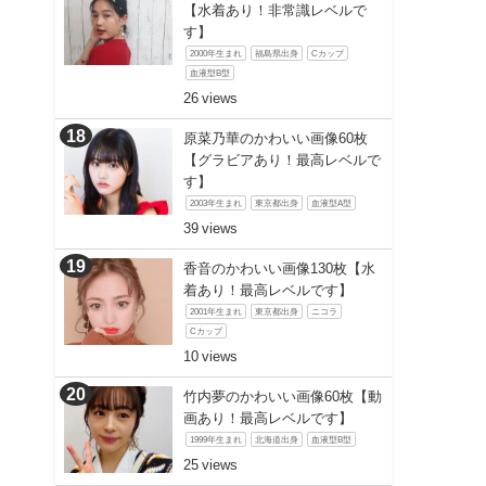
【水着あり！非常識レベルで
す】
2000年生まれ
福島県出身
Cカップ
血液型B型
26
原菜乃華のかわいい画像60枚
【グラビアあり！最高レベルで
す】
2003年生まれ
東京都出身
血液型A型
39
香音のかわいい画像130枚【水
着あり！最高レベルです】
2001年生まれ
東京都出身
ニコラ
Cカップ
10
竹内夢のかわいい画像60枚【動
画あり！最高レベルです】
1999年生まれ
北海道出身
血液型B型
25