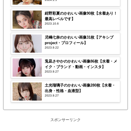
紺野彩夏のかわいい画像90枚【水着あり！
最高レベルです】
2023.10.6
児嶋七奈のかわいい画像31枚【アキシブ
project・プロフィール】
2023.9.22
兎凪さやかのかわいい画像86枚【水着・メ
イク・ブランド・動画・インスタ】
2023.9.27
土光瑠璃子のかわいい画像280枚【水着・
出身・性格・血液型】
2023.9.27
スポンサーリンク