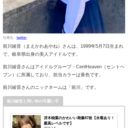
引用元：
twitter
前川綾音（まえかわあやね）さんは、1999年5月7日生まれ
で、岐阜県出身の美人アイドルです。
前川綾音さんはアイドルグループ・CentHeaven（セントヘ
ブン）に所属しており、担当カラーは黄色です。
前川綾音さんのニックネームは「前川」です。
前川綾音と同い年の可愛い子
冴木柚葉のかわいい画像87枚【水着あり！
最高レベルです】
2024.1.5