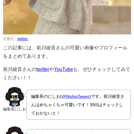
引用元：
twitter
この記事には、前川綾音さんの可愛い画像やプロフィール
をまとめてあります。
前川綾音さんの
twitter
や
YouTube
も、ぜひチェックしてみて
ください！！
編集長のにしお(
@NishioTeeen
)です。前川綾音さ
んはめちゃくちゃ可愛いです！SNSはチェックし
編集長にしお
ておかないと！