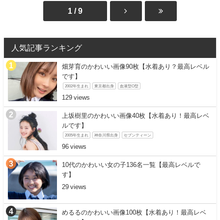
1 / 9
人気記事ランキング
畑芽育のかわいい画像90枚【水着あり？最高レベル
です】
2002年生まれ
東京都出身
血液型O型
129
上坂樹里のかわいい画像40枚【水着あり！最高レベ
ルです】
2005年生まれ
神奈川県出身
セブンティーン
96
10代のかわいい女の子136名一覧【最高レベルで
す】
29
めるるのかわいい画像100枚【水着あり！最高レベ