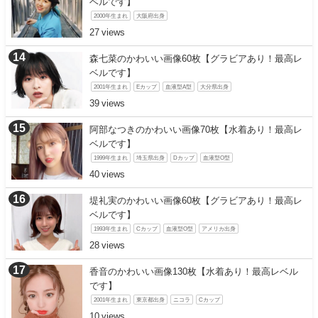
ベルです】
2000年生まれ
大阪府出身
27
森七菜のかわいい画像60枚【グラビアあり！最高レ
ベルです】
2001年生まれ
Eカップ
血液型A型
大分県出身
39
阿部なつきのかわいい画像70枚【水着あり！最高レ
ベルです】
1999年生まれ
埼玉県出身
Dカップ
血液型O型
40
堤礼実のかわいい画像60枚【グラビアあり！最高レ
ベルです】
1993年生まれ
Cカップ
血液型O型
アメリカ出身
28
香音のかわいい画像130枚【水着あり！最高レベル
です】
2001年生まれ
東京都出身
ニコラ
Cカップ
10