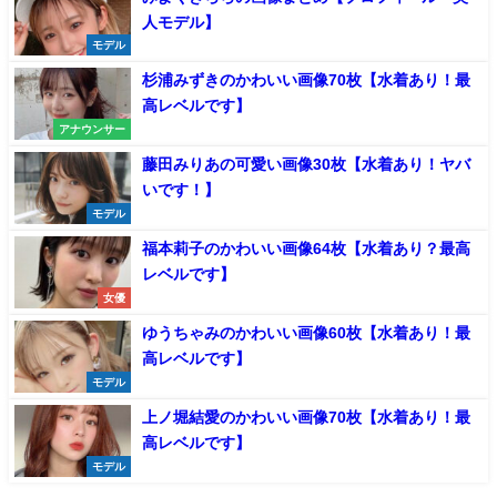
人モデル】
モデル
杉浦みずきのかわいい画像70枚【水着あり！最
高レベルです】
アナウンサー
藤田みりあの可愛い画像30枚【水着あり！ヤバ
いです！】
モデル
福本莉子のかわいい画像64枚【水着あり？最高
レベルです】
女優
ゆうちゃみのかわいい画像60枚【水着あり！最
高レベルです】
モデル
上ノ堀結愛のかわいい画像70枚【水着あり！最
高レベルです】
モデル