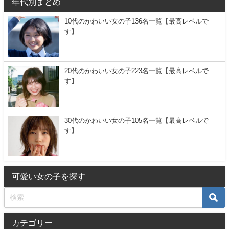
年代別まとめ
10代のかわいい女の子136名一覧【最高レベルで
す】
20代のかわいい女の子223名一覧【最高レベルで
す】
30代のかわいい女の子105名一覧【最高レベルで
す】
可愛い女の子を探す
カテゴリー