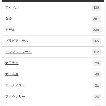
アイドル
430
女優
291
モデル
338
グラビアモデル
165
インフルエンサー
112
女子大生
20
女子高生
49
アーティスト
21
アナウンサー
24