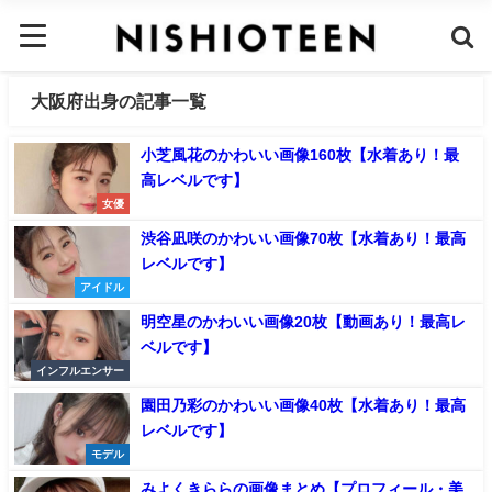
大阪府出身の記事一覧
小芝風花のかわいい画像160枚【水着あり！最
高レベルです】
女優
渋谷凪咲のかわいい画像70枚【水着あり！最高
レベルです】
アイドル
明空星のかわいい画像20枚【動画あり！最高レ
ベルです】
インフルエンサー
園田乃彩のかわいい画像40枚【水着あり！最高
レベルです】
モデル
みよくきららの画像まとめ【プロフィール・美