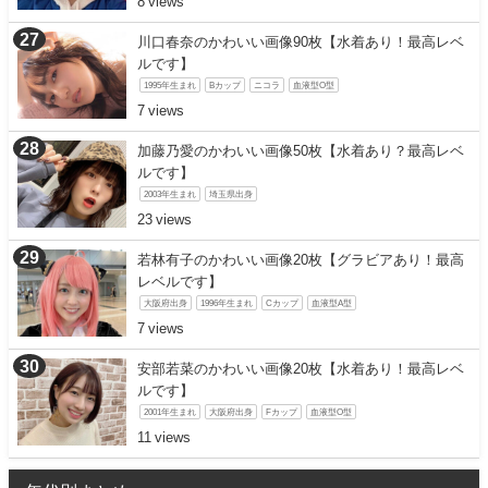
8
川口春奈のかわいい画像90枚【水着あり！最高レベ
ルです】
1995年生まれ
Bカップ
ニコラ
血液型O型
7
加藤乃愛のかわいい画像50枚【水着あり？最高レベ
ルです】
2003年生まれ
埼玉県出身
23
若林有子のかわいい画像20枚【グラビアあり！最高
レベルです】
大阪府出身
1996年生まれ
Cカップ
血液型A型
7
安部若菜のかわいい画像20枚【水着あり！最高レベ
ルです】
2001年生まれ
大阪府出身
Fカップ
血液型O型
11