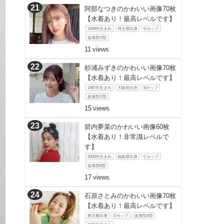
阿部なつきのかわいい画像70枚
【水着あり！最高レベルです】
1999年生まれ
埼玉県出身
Dカップ
血液型O型
11
杉浦みずきのかわいい画像70枚
【水着あり！最高レベルです】
1997年生まれ
大阪府出身
Bカップ
血液型O型
15
箭内夢菜のかわいい画像60枚
【水着あり！非常識レベルで
す】
2000年生まれ
福島県出身
Cカップ
血液型B型
17
石原さとみのかわいい画像70枚
【水着あり！最高レベルです】
東京都出身
Dカップ
血液型A型