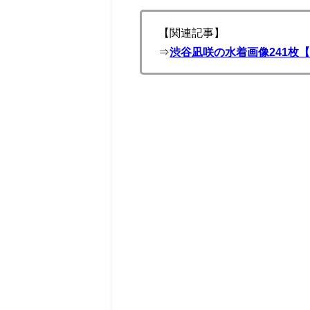
【関連記事】
⇒
渋谷凪咲の水着画像241枚