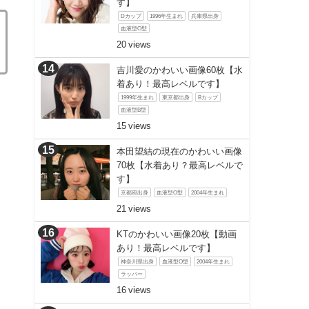
す】
Dカップ
1996年生まれ
兵庫県出身
血液型O型
20
吉川愛のかわいい画像60枚【水
着あり！最高レベルです】
1999年生まれ
東京都出身
Bカップ
血液型B型
15
本田望結の現在のかわいい画像
70枚【水着あり？最高レベルで
す】
京都府出身
血液型O型
2004年生まれ
21
KTのかわいい画像20枚【動画
あり！最高レベルです】
神奈川県出身
血液型O型
2004年生まれ
ラッパー
16