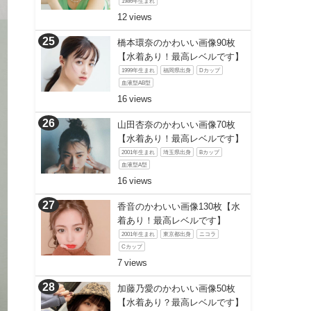
1986年生まれ
12
橋本環奈のかわいい画像90枚
【水着あり！最高レベルです】
1999年生まれ
福岡県出身
Dカップ
血液型AB型
16
山田杏奈のかわいい画像70枚
【水着あり！最高レベルです】
2001年生まれ
埼玉県出身
Bカップ
血液型A型
16
香音のかわいい画像130枚【水
着あり！最高レベルです】
2001年生まれ
東京都出身
ニコラ
Cカップ
7
加藤乃愛のかわいい画像50枚
【水着あり？最高レベルです】