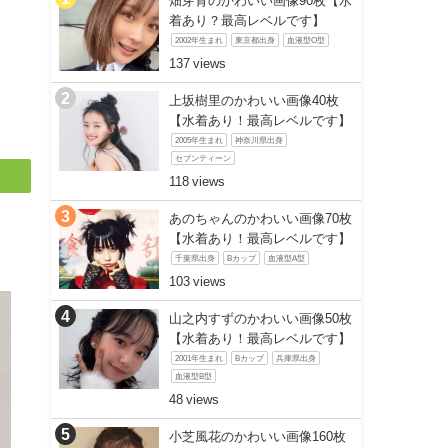
畑芽育のかわいい画像90枚【水
着あり？最高レベルです】
2002年生まれ
東京都出身
血液型O型
137
】
上坂樹里のかわいい画像40枚
【水着あり！最高レベルです】
2005年生まれ
神奈川県出身
セブンティーン
118
あのちゃんのかわいい画像70枚
【水着あり！最高レベルです】
千葉県出身
Bカップ
血液型A型
103
山之内すずのかわいい画像50枚
【水着あり！最高レベルです】
2001年生まれ
Bカップ
兵庫県出身
血液型B型
48
小芝風花のかわいい画像160枚