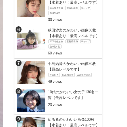
【水着あり！最高レベルです】
1997年生まれ
大阪府出身
Cカップ
血液型A型
30
秋田汐梨のかわいい画像30枚
【水着あり！最高レベルです】
2003年生まれ
京都府出身
Bカップ
血液型O型
60
中島結音のかわいい画像30枚
【最高レベルです】
今日好き
広島県出身
2006年生まれ
49
10代のかわいい女の子136名一
覧【最高レベルです】
23
めるるのかわいい画像100枚
【水着あり！最高レベルです】