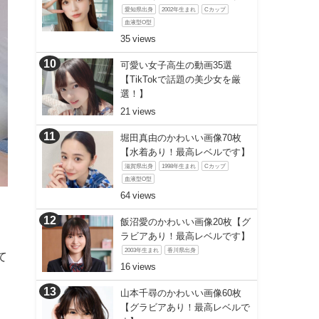
愛知県出身
2002年生まれ
Cカップ
血液型O型
35
可愛い女子高生の動画35選
【TikTokで話題の美少女を厳
選！】
21
堀田真由のかわいい画像70枚
【水着あり！最高レベルです】
滋賀県出身
1998年生まれ
Cカップ
血液型O型
64
飯沼愛のかわいい画像20枚【グ
ラビアあり！最高レベルです】
2003年生まれ
香川県出身
て
16
山本千尋のかわいい画像60枚
【グラビアあり！最高レベルで