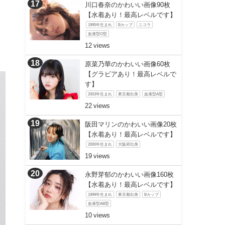
川口春奈のかわいい画像90枚
【水着あり！最高レベルです】
1995年生まれ
Bカップ
ニコラ
血液型O型
12
原菜乃華のかわいい画像60枚
【グラビアあり！最高レベルで
す】
2003年生まれ
東京都出身
血液型A型
22
阪田マリンのかわいい画像20枚
【水着あり！最高レベルです】
2000年生まれ
大阪府出身
19
永野芽郁のかわいい画像160枚
【水着あり！最高レベルです】
1999年生まれ
東京都出身
Bカップ
血液型AB型
10