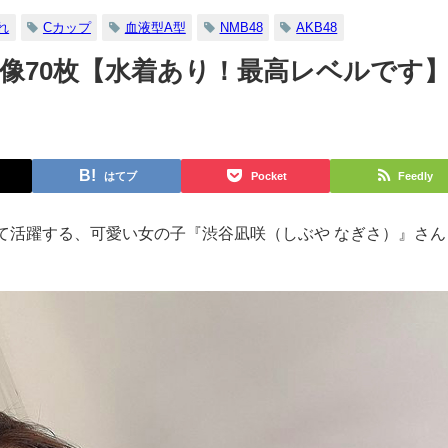
れ
Cカップ
血液型A型
NMB48
AKB48
像70枚【水着あり！最高レベルです
はてブ
Pocket
Feedly
て活躍する、可愛い女の子『渋谷凪咲（しぶや なぎさ）』さん