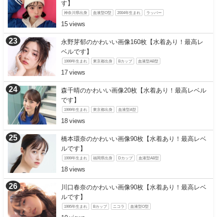
す】
神奈川県出身
血液型O型
2004年生まれ
ラッパー
15
永野芽郁のかわいい画像160枚【水着あり！最高レ
ベルです】
1999年生まれ
東京都出身
Bカップ
血液型AB型
17
森千晴のかわいい画像20枚【水着あり！最高レベル
です】
1999年生まれ
東京都出身
血液型A型
18
橋本環奈のかわいい画像90枚【水着あり！最高レベ
ルです】
1999年生まれ
福岡県出身
Dカップ
血液型AB型
18
川口春奈のかわいい画像90枚【水着あり！最高レベ
ルです】
1995年生まれ
Bカップ
ニコラ
血液型O型