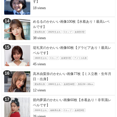
す】
18
めるるのかわいい画像100枚【水着あり！最高レベ
ルです】
愛知県出身
2002年生まれ
Cカップ
血液型O型
38
堤礼実のかわいい画像60枚【グラビアあり！最高レ
ベルです】
1993年生まれ
Cカップ
血液型O型
アメリカ出身
45
高木由梨奈のかわいい画像77枚【ミス立教・生年月
日・出身】
愛知県出身
1996年生まれ
血液型AB型
身長156〜160cm
12
箭内夢菜のかわいい画像60枚【水着あり！非常識レ
ベルです】
2000年生まれ
福島県出身
Cカップ
血液型B型
26