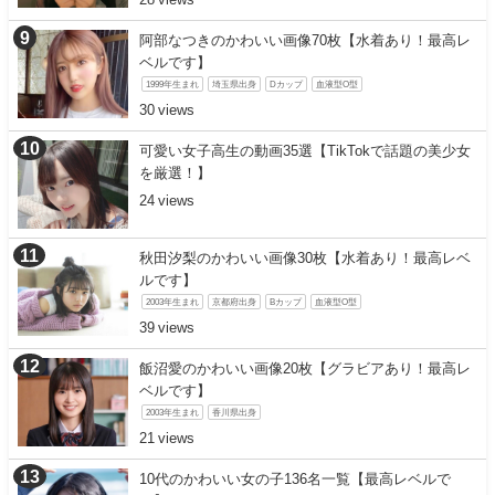
阿部なつきのかわいい画像70枚【水着あり！最高レ
ベルです】
1999年生まれ
埼玉県出身
Dカップ
血液型O型
30
可愛い女子高生の動画35選【TikTokで話題の美少女
を厳選！】
24
秋田汐梨のかわいい画像30枚【水着あり！最高レベ
ルです】
2003年生まれ
京都府出身
Bカップ
血液型O型
39
飯沼愛のかわいい画像20枚【グラビアあり！最高レ
ベルです】
2003年生まれ
香川県出身
21
10代のかわいい女の子136名一覧【最高レベルで