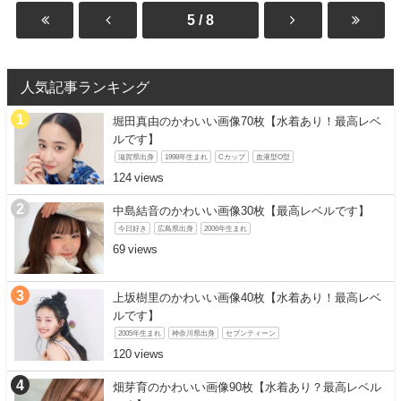
5 / 8
人気記事ランキング
堀田真由のかわいい画像70枚【水着あり！最高レベ
ルです】
滋賀県出身
1998年生まれ
Cカップ
血液型O型
124
中島結音のかわいい画像30枚【最高レベルです】
今日好き
広島県出身
2006年生まれ
69
上坂樹里のかわいい画像40枚【水着あり！最高レベ
ルです】
2005年生まれ
神奈川県出身
セブンティーン
120
畑芽育のかわいい画像90枚【水着あり？最高レベル