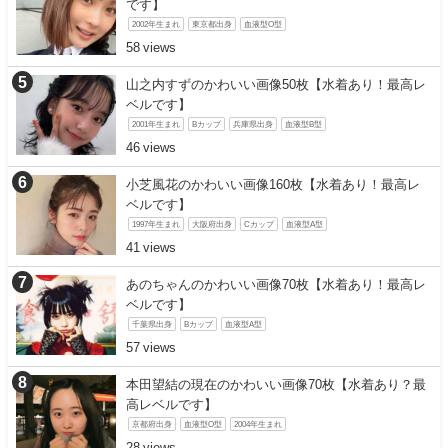
です】
2002年生まれ
東京都出身
血液型O型
58
山之内すずのかわいい画像50枚【水着あり！最高レ
ベルです】
2001年生まれ
Bカップ
兵庫県出身
血液型B型
46
小芝風花のかわいい画像160枚【水着あり！最高レ
ベルです】
1997年生まれ
大阪府出身
Cカップ
血液型A型
41
あのちゃんのかわいい画像70枚【水着あり！最高レ
ベルです】
千葉県出身
Bカップ
血液型A型
57
本田望結の現在のかわいい画像70枚【水着あり？最
高レベルです】
京都府出身
血液型O型
2004年生まれ
28