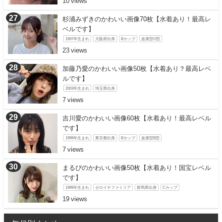
10
杉浦みずきのかわいい画像70枚【水着あり！最高レ
ベルです】
1997年生まれ
大阪府出身
Bカップ
血液型O型
23
加藤乃愛のかわいい画像50枚【水着あり？最高レベ
ルです】
2003年生まれ
埼玉県出身
7
吉川愛のかわいい画像60枚【水着あり！最高レベル
です】
1999年生まれ
東京都出身
Bカップ
血液型B型
7
まるぴのかわいい画像50枚【水着あり！国宝レベル
です】
1999年生まれ
ゼロイチファミリア
群馬県出身
Cカップ
19