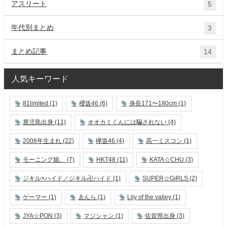
アスリート
5
年代別まとめ
3
まとめ記事
14
人気キーワード
81limited
(1)
櫻坂46
(6)
身長171〜180cm
(1)
鹿児島出身
(11)
オオカミくんには騙されない
(4)
2006年生まれ
(22)
欅坂46
(4)
高一ミスコン
(1)
モーニング娘。
(7)
HKT48
(11)
KATA☆CHU
(3)
ジキル×ハイド／ジキル卍ハイド
(1)
SUPER☆GiRLS
(2)
ゲーマー
(1)
ゑんら
(1)
Lily of the valley
(1)
JYA☆PON
(3)
マジシャン
(1)
佐賀県出身
(3)