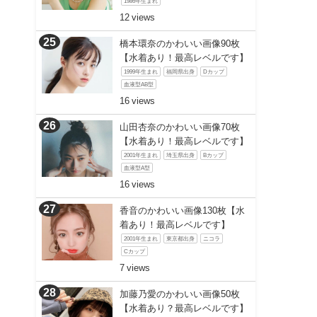
1986年生まれ
12
橋本環奈のかわいい画像90枚
【水着あり！最高レベルです】
1999年生まれ
福岡県出身
Dカップ
血液型AB型
16
山田杏奈のかわいい画像70枚
【水着あり！最高レベルです】
2001年生まれ
埼玉県出身
Bカップ
血液型A型
16
香音のかわいい画像130枚【水
着あり！最高レベルです】
2001年生まれ
東京都出身
ニコラ
Cカップ
7
加藤乃愛のかわいい画像50枚
【水着あり？最高レベルです】