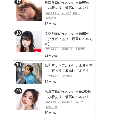
川口春奈のかわいい画像90枚
【水着あり！最高レベルです】
1995年生まれ
Bカップ
ニコラ
血液型O型
12
原菜乃華のかわいい画像60枚
【グラビアあり！最高レベルで
す】
2003年生まれ
東京都出身
血液型A型
22
阪田マリンのかわいい画像20枚
【水着あり！最高レベルです】
2000年生まれ
大阪府出身
19
永野芽郁のかわいい画像160枚
【水着あり！最高レベルです】
1999年生まれ
東京都出身
Bカップ
血液型AB型
10