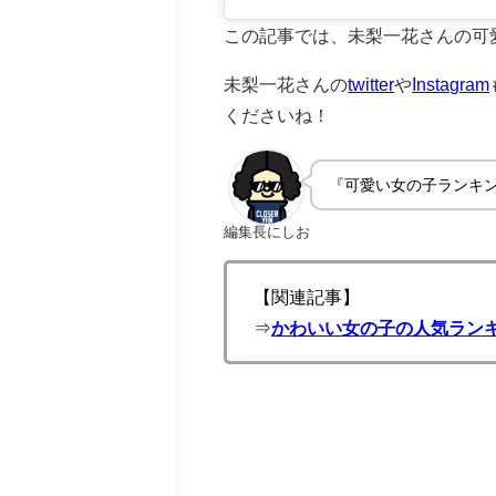
この記事では、未梨一花さんの可
未梨一花さんの
twitter
や
Instagram
くださいね！
『可愛い女の子ランキ
編集長にしお
【関連記事】
⇒
かわいい女の子の人気ランキ