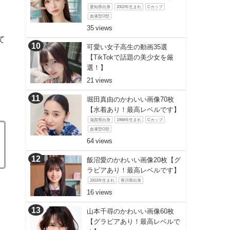
愛知県出身
2002年生まれ
Cカップ
血液型O型
35
て
可愛い女子高生の動画35選
【TikTokで話題の美少女を厳
選！】
21
堀田真由のかわいい画像70枚
【水着あり！最高レベルです】
滋賀県出身
1998年生まれ
Cカップ
血液型O型
64
飯沼愛のかわいい画像20枚【グ
ラビアあり！最高レベルです】
2003年生まれ
香川県出身
16
山本千尋のかわいい画像60枚
【グラビアあり！最高レベルで