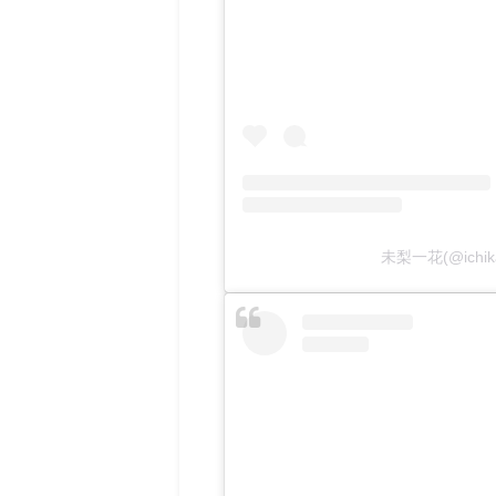
未梨一花(@ichi