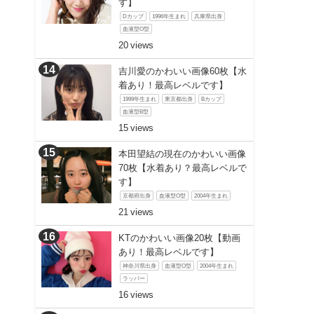
す】
Dカップ
1996年生まれ
兵庫県出身
血液型O型
20
吉川愛のかわいい画像60枚【水
着あり！最高レベルです】
1999年生まれ
東京都出身
Bカップ
血液型B型
15
本田望結の現在のかわいい画像
70枚【水着あり？最高レベルで
す】
京都府出身
血液型O型
2004年生まれ
21
KTのかわいい画像20枚【動画
あり！最高レベルです】
神奈川県出身
血液型O型
2004年生まれ
ラッパー
16