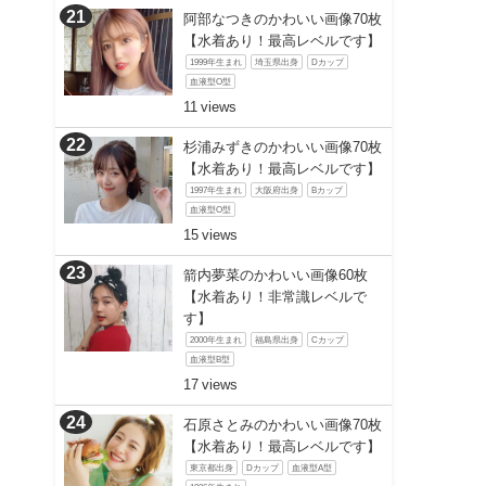
阿部なつきのかわいい画像70枚
【水着あり！最高レベルです】
1999年生まれ
埼玉県出身
Dカップ
血液型O型
11
杉浦みずきのかわいい画像70枚
【水着あり！最高レベルです】
1997年生まれ
大阪府出身
Bカップ
血液型O型
15
箭内夢菜のかわいい画像60枚
【水着あり！非常識レベルで
す】
2000年生まれ
福島県出身
Cカップ
血液型B型
17
石原さとみのかわいい画像70枚
【水着あり！最高レベルです】
東京都出身
Dカップ
血液型A型