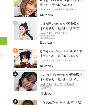
畑芽育のかわいい画像90枚【水
着あり？最高レベルです】
2002年生まれ
東京都出身
血液型O型
137
上坂樹里のかわいい画像40枚
【水着あり！最高レベルです】
2005年生まれ
神奈川県出身
セブンティーン
118
あのちゃんのかわいい画像70枚
さ
【水着あり！最高レベルです】
千葉県出身
Bカップ
血液型A型
103
山之内すずのかわいい画像50枚
【水着あり！最高レベルです】
2001年生まれ
Bカップ
兵庫県出身
血液型B型
48
小芝風花のかわいい画像160枚