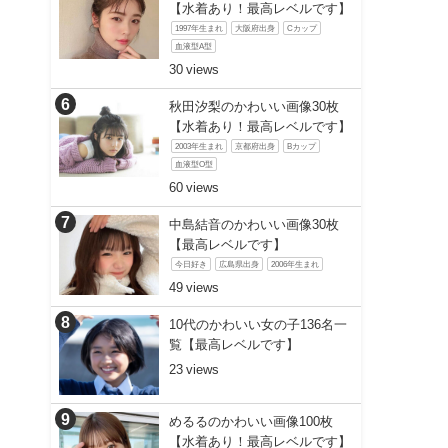
【水着あり！最高レベルです】
1997年生まれ
大阪府出身
Cカップ
血液型A型
30
秋田汐梨のかわいい画像30枚
【水着あり！最高レベルです】
2003年生まれ
京都府出身
Bカップ
血液型O型
60
中島結音のかわいい画像30枚
【最高レベルです】
今日好き
広島県出身
2006年生まれ
49
10代のかわいい女の子136名一
覧【最高レベルです】
23
めるるのかわいい画像100枚
【水着あり！最高レベルです】