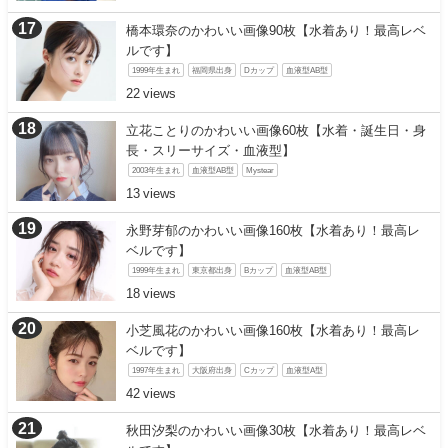
橋本環奈のかわいい画像90枚【水着あり！最高レベ
ルです】
1999年生まれ
福岡県出身
Dカップ
血液型AB型
22
立花ことりのかわいい画像60枚【水着・誕生日・身
長・スリーサイズ・血液型】
2003年生まれ
血液型AB型
Mystear
13
永野芽郁のかわいい画像160枚【水着あり！最高レ
ベルです】
1999年生まれ
東京都出身
Bカップ
血液型AB型
18
小芝風花のかわいい画像160枚【水着あり！最高レ
ベルです】
1997年生まれ
大阪府出身
Cカップ
血液型A型
42
秋田汐梨のかわいい画像30枚【水着あり！最高レベ