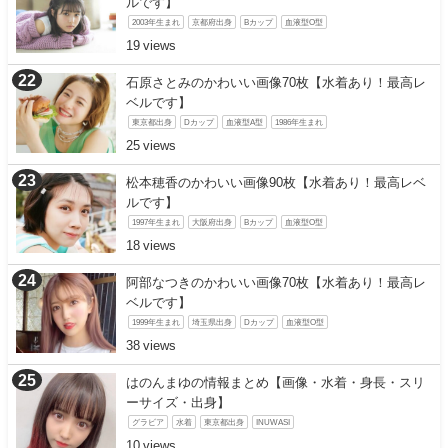
ルです】
2003年生まれ
京都府出身
Bカップ
血液型O型
19
石原さとみのかわいい画像70枚【水着あり！最高レ
ベルです】
東京都出身
Dカップ
血液型A型
1986年生まれ
25
松本穂香のかわいい画像90枚【水着あり！最高レベ
ルです】
1997年生まれ
大阪府出身
Bカップ
血液型O型
18
阿部なつきのかわいい画像70枚【水着あり！最高レ
ベルです】
1999年生まれ
埼玉県出身
Dカップ
血液型O型
38
はのんまゆの情報まとめ【画像・水着・身長・スリ
ーサイズ・出身】
グラビア
水着
東京都出身
INUWASI
10