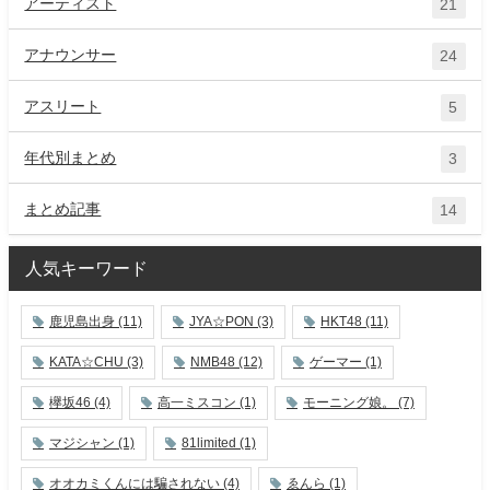
アーティスト
21
アナウンサー
24
アスリート
5
年代別まとめ
3
まとめ記事
14
人気キーワード
鹿児島出身
(11)
JYA☆PON
(3)
HKT48
(11)
KATA☆CHU
(3)
NMB48
(12)
ゲーマー
(1)
欅坂46
(4)
高一ミスコン
(1)
モーニング娘。
(7)
マジシャン
(1)
81limited
(1)
オオカミくんには騙されない
(4)
ゑんら
(1)