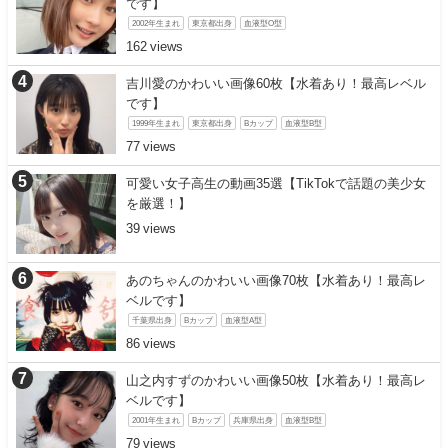
です】
2002年生まれ
東京都出身
血液型O型
162
吉川愛のかわいい画像60枚【水着あり！最高レベル
です】
1999年生まれ
東京都出身
Bカップ
血液型B型
77
可愛い女子高生の動画35選【TikTokで話題の美少女
を厳選！】
39
あのちゃんのかわいい画像70枚【水着あり！最高レ
ベルです】
千葉県出身
Bカップ
血液型A型
86
山之内すずのかわいい画像50枚【水着あり！最高レ
ベルです】
2001年生まれ
Bカップ
兵庫県出身
血液型B型
79