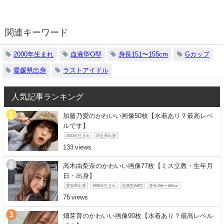
関連キーワード
2000年生まれ
血液型O型
身長151〜155cm
Gカップ
愛媛県出身
ラストアイドル
人気記事ランキング
加藤乃愛のかわいい画像50枚【水着あり？最高レベ
ルです】
2003年生まれ
埼玉県出身
133
高木由梨奈のかわいい画像77枚【ミス立教・生年月
日・出身】
愛知県出身
1996年生まれ
血液型AB型
身長156〜160cm
76
畑芽育のかわいい画像90枚【水着あり？最高レベル