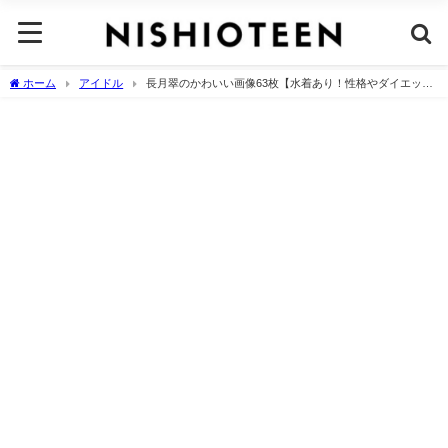
ホーム
アイドル
長月翠のかわいい画像63枚【水着あり！性格やダイエット
の話も】