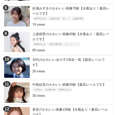
杉浦みずきのかわいい画像70枚【水着あり！最高レ
ベルです】
1997年生まれ
大阪府出身
Bカップ
血液型O型
74
上坂樹里のかわいい画像40枚【水着あり！最高レベ
ルです】
2005年生まれ
神奈川県出身
セブンティーン
80
10代のかわいい女の子136名一覧【最高レベルで
す】
26
中島結音のかわいい画像30枚【最高レベルです】
今日好き
広島県出身
2006年生まれ
30
香音のかわいい画像130枚【水着あり！最高レベル
です】