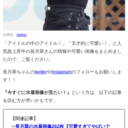
引用元：
twitter
「アイドルの中のアイドル！」「天才的に可愛い！」と人
気急上昇中の長月翠さんの情報や可愛い画像をまとめまし
たので、ご覧ください。
長月翠ちゃんの
twitter
や
Instagram
のフォローもお願いしま
す！！
『今すぐに水着画像が見たい！』
という方は、以下の記事
を読む方が早いかもです。
【関連記事】
⇒
長月翠の水着画像262枚【可愛すぎてやばいで