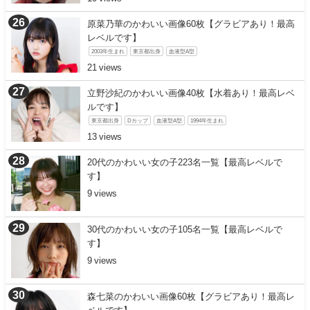
原菜乃華のかわいい画像60枚【グラビアあり！最高
レベルです】
2003年生まれ
東京都出身
血液型A型
21
立野沙紀のかわいい画像40枚【水着あり！最高レベ
ルです】
東京都出身
Dカップ
血液型A型
1994年生まれ
13
20代のかわいい女の子223名一覧【最高レベルで
す】
9
30代のかわいい女の子105名一覧【最高レベルで
す】
9
森七菜のかわいい画像60枚【グラビアあり！最高レ