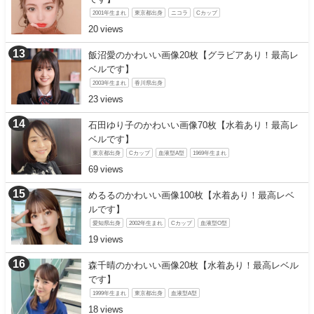
2001年生まれ
東京都出身
ニコラ
Cカップ
20
飯沼愛のかわいい画像20枚【グラビアあり！最高レ
ベルです】
2003年生まれ
香川県出身
23
石田ゆり子のかわいい画像70枚【水着あり！最高レ
ベルです】
東京都出身
Cカップ
血液型A型
1969年生まれ
69
めるるのかわいい画像100枚【水着あり！最高レベ
ルです】
愛知県出身
2002年生まれ
Cカップ
血液型O型
19
森千晴のかわいい画像20枚【水着あり！最高レベル
です】
1999年生まれ
東京都出身
血液型A型
18