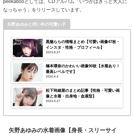
peekabooとしては、CDアルバム「いつかはきっと大人に
なっちゃう」をリリースしています。
矢野あゆみと同い年の可愛い子
黒魅ららの情報まとめ【可愛い画像47枚・
インスタ・性格・プロフィール】
2023.9.27
橋本環奈のかわいい画像90枚【水着あり！
最高レベルです】
2024.4.3
松下玲緒菜のまとめ記事【性格・可愛い画
像と水着・出身地・血液型】
2023.9.27
矢野あゆみの水着画像【身長・スリーサイ