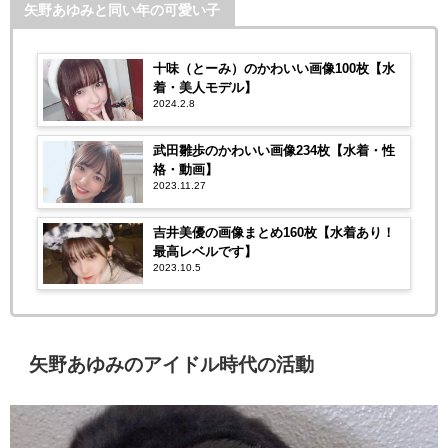
矢野あゆみと同い年の可愛い子
十味（とーみ）のかわいい画像100枚【水
着・美人モデル】
2024.2.8
武田雛歩のかわいい画像234枚【水着・性
格・動画】
2023.11.27
吉井美優の画像まとめ160枚【水着あり！
最高レベルです】
2023.10.5
矢野あゆみのアイドル時代の活動