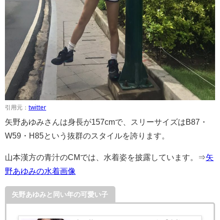
引用元：
twitter
矢野あゆみさんは身長が157cmで、スリーサイズはB87・
W59・H85という抜群のスタイルを誇ります。
山本漢方の青汁のCMでは、水着姿を披露しています。⇒
矢
野あゆみの水着画像
矢野あゆみと同い年の可愛い子