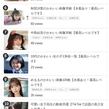
秋田汐梨のかわいい画像30枚【水着あり！最高レベ
ルです】
2003年生まれ
京都府出身
Bカップ
血液型O型
60
中島結音のかわいい画像30枚【最高レベルです】
今日好き
広島県出身
2006年生まれ
49
10代のかわいい女の子136名一覧【最高レベルで
す】
23
めるるのかわいい画像100枚【水着あり！最高レベ
ルです】
愛知県出身
2002年生まれ
Cカップ
血液型O型
35
可愛い女子高生の動画35選【TikTokで話題の美少女