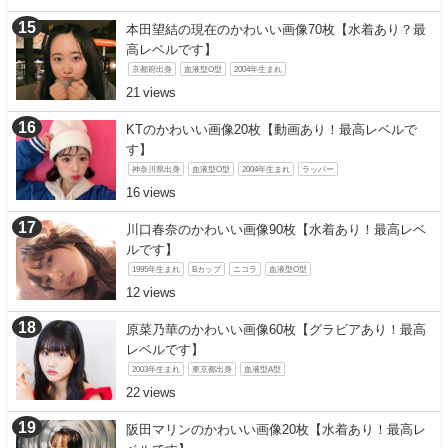
本田望結の現在のかわいい画像70枚【水着あり？最
高レベルです】
京都府出身
血液型O型
2004年生まれ
21
KTのかわいい画像20枚【動画あり！最高レベルで
す】
神奈川県出身
血液型O型
2004年生まれ
ラッパー
16
川口春奈のかわいい画像90枚【水着あり！最高レベ
ルです】
1995年生まれ
Bカップ
ニコラ
血液型O型
12
原菜乃華のかわいい画像60枚【グラビアあり！最高
レベルです】
2003年生まれ
東京都出身
血液型A型
22
阪田マリンのかわいい画像20枚【水着あり！最高レ