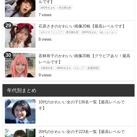
ルです】
2003年生まれ
埼玉県出身
7
石原さきのかわいい画像20枚【最高レベルです】
ゼロイチファミリア
東京都出身
2007年生まれ
#よーよーよー
8
若林有子のかわいい画像20枚【グラビアあり！最高
レベルです】
大阪府出身
1996年生まれ
Cカップ
血液型A型
9
年代別まとめ
10代のかわいい女の子136名一覧【最高レベルで
す】
20代のかわいい女の子223名一覧【最高レベルで