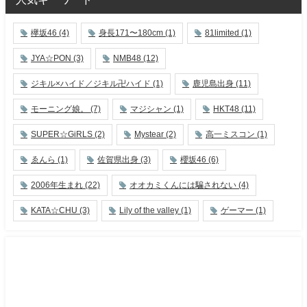
欅坂46
(4)
身長171〜180cm
(1)
81limited
(1)
JYA☆PON
(3)
NMB48
(12)
ジキル×ハイド／ジキル卍ハイド
(1)
鹿児島出身
(11)
モーニング娘。
(7)
マジシャン
(1)
HKT48
(11)
SUPER☆GiRLS
(2)
Mystear
(2)
高一ミスコン
(1)
ゑんら
(1)
佐賀県出身
(3)
櫻坂46
(6)
2006年生まれ
(22)
オオカミくんには騙されない
(4)
KATA☆CHU
(3)
Lily of the valley
(1)
ゲーマー
(1)