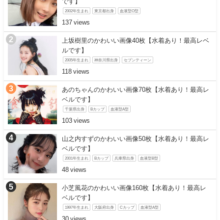
です】
2002年生まれ
東京都出身
血液型O型
137
上坂樹里のかわいい画像40枚【水着あり！最高レベ
ルです】
2005年生まれ
神奈川県出身
セブンティーン
118
あのちゃんのかわいい画像70枚【水着あり！最高レ
ベルです】
千葉県出身
Bカップ
血液型A型
103
山之内すずのかわいい画像50枚【水着あり！最高レ
ベルです】
2001年生まれ
Bカップ
兵庫県出身
血液型B型
48
小芝風花のかわいい画像160枚【水着あり！最高レ
ベルです】
1997年生まれ
大阪府出身
Cカップ
血液型A型
30