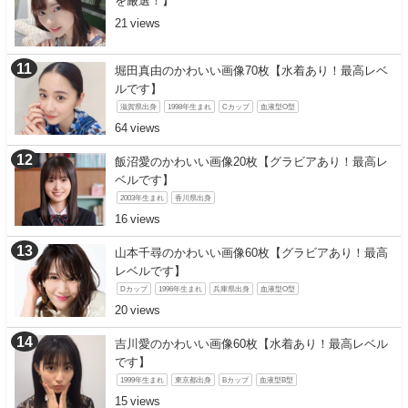
を厳選！】
21
堀田真由のかわいい画像70枚【水着あり！最高レベ
ルです】
滋賀県出身
1998年生まれ
Cカップ
血液型O型
64
飯沼愛のかわいい画像20枚【グラビアあり！最高レ
ベルです】
2003年生まれ
香川県出身
16
山本千尋のかわいい画像60枚【グラビアあり！最高
レベルです】
Dカップ
1996年生まれ
兵庫県出身
血液型O型
20
吉川愛のかわいい画像60枚【水着あり！最高レベル
です】
1999年生まれ
東京都出身
Bカップ
血液型B型
15