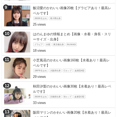
飯沼愛のかわいい画像20枚【グラビアあり！最高レ
ベルです】
2003年生まれ
香川県出身
25
はのんまゆの情報まとめ【画像・水着・身長・スリ
ーサイズ・出身】
グラビア
水着
東京都出身
INUWASI
18
小芝風花のかわいい画像160枚【水着あり！最高レ
ベルです】
1997年生まれ
大阪府出身
Cカップ
血液型A型
29
秋田汐梨のかわいい画像30枚【水着あり！最高レベ
ルです】
2003年生まれ
京都府出身
Bカップ
血液型O型
33
阪田マリンのかわいい画像20枚【水着あり！最高レ