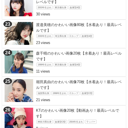
レベルです】
2003年生まれ
東京都出身
血液型A型
30
渡邉美穂のかわいい画像80枚【水着あり！最高レベ
ルです】
2000年生まれ
埼玉県出身
Cカップ
血液型A型
23
森千晴のかわいい画像20枚【水着あり！最高レベル
です】
1999年生まれ
東京都出身
血液型A型
11
堀田真由のかわいい画像70枚【水着あり！最高レベ
ルです】
滋賀県出身
1998年生まれ
Cカップ
血液型O型
21
KTのかわいい画像20枚【動画あり！最高レベルで
す】
神奈川県出身
血液型O型
2004年生まれ
ラッパー