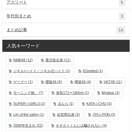
アスリート
5
年代別まとめ
3
まとめ記事
14
人気キーワード
NMB48
(12)
鹿児島出身
(11)
ジキル×ハイド／ジキル卍ハイド
(1)
81limited
(1)
ゲーマー
(1)
櫻坂46
(6)
欅坂46
(4)
HKT48
(11)
モーニング娘。
(7)
身長171〜180cm
(1)
Mystear
(2)
SUPER☆GiRLS
(2)
ゑんら
(1)
KATA☆CHU
(3)
Lily of the valley
(1)
佐賀県出身
(3)
JYA☆PON
(3)
2006年生まれ
(22)
オオカミくんには騙されない
(4)