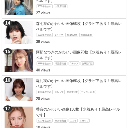
ベルです】
2000年生まれ
大阪府出身
27
森七菜のかわいい画像60枚【グラビアあり！最高レ
ベルです】
2001年生まれ
Eカップ
血液型A型
大分県出身
39
阿部なつきのかわいい画像70枚【水着あり！最高レ
ベルです】
1999年生まれ
埼玉県出身
Dカップ
血液型O型
40
堤礼実のかわいい画像60枚【グラビアあり！最高レ
ベルです】
1993年生まれ
Cカップ
血液型O型
アメリカ出身
28
香音のかわいい画像130枚【水着あり！最高レベル
です】
2001年生まれ
東京都出身
ニコラ
Cカップ
10