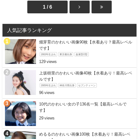
1 / 6
人気記事ランキング
畑芽育のかわいい画像90枚【水着あり？最高レベル
です】
2002年生まれ
東京都出身
血液型O型
129
上坂樹里のかわいい画像40枚【水着あり！最高レベ
ルです】
2005年生まれ
神奈川県出身
セブンティーン
96
10代のかわいい女の子136名一覧【最高レベルで
す】
29
めるるのかわいい画像100枚【水着あり！最高レベ