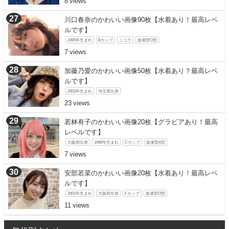
8
川口春奈のかわいい画像90枚【水着あり！最高レベ
ルです】
1995年生まれ
Bカップ
ニコラ
血液型O型
7
加藤乃愛のかわいい画像50枚【水着あり？最高レベ
ルです】
2003年生まれ
埼玉県出身
23
若林有子のかわいい画像20枚【グラビアあり！最高
レベルです】
大阪府出身
1996年生まれ
Cカップ
血液型A型
7
安部若菜のかわいい画像20枚【水着あり！最高レベ
ルです】
2001年生まれ
大阪府出身
Fカップ
血液型O型
11