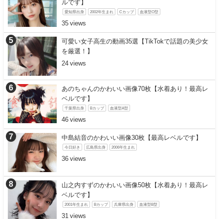
ルです】
愛知県出身
2002年生まれ
Cカップ
血液型O型
35
可愛い女子高生の動画35選【TikTokで話題の美少女
を厳選！】
24
あのちゃんのかわいい画像70枚【水着あり！最高レ
ベルです】
千葉県出身
Bカップ
血液型A型
46
中島結音のかわいい画像30枚【最高レベルです】
今日好き
広島県出身
2006年生まれ
36
山之内すずのかわいい画像50枚【水着あり！最高レ
ベルです】
2001年生まれ
Bカップ
兵庫県出身
血液型B型
31