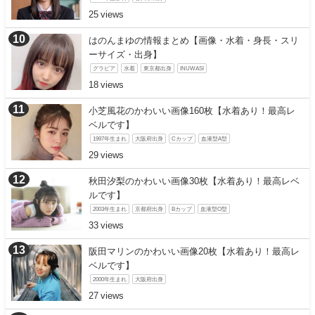
25
はのんまゆの情報まとめ【画像・水着・身長・スリ
ーサイズ・出身】
グラビア
水着
東京都出身
INUWASI
18
小芝風花のかわいい画像160枚【水着あり！最高レ
ベルです】
1997年生まれ
大阪府出身
Cカップ
血液型A型
29
秋田汐梨のかわいい画像30枚【水着あり！最高レベ
ルです】
2003年生まれ
京都府出身
Bカップ
血液型O型
33
阪田マリンのかわいい画像20枚【水着あり！最高レ
ベルです】
2000年生まれ
大阪府出身
27