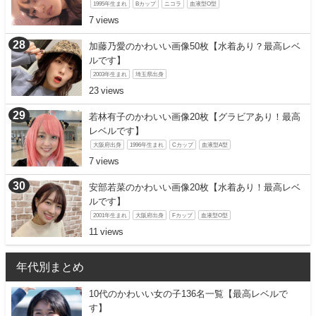
1995年生まれ
Bカップ
ニコラ
血液型O型
7
加藤乃愛のかわいい画像50枚【水着あり？最高レベ
ルです】
2003年生まれ
埼玉県出身
23
若林有子のかわいい画像20枚【グラビアあり！最高
レベルです】
大阪府出身
1996年生まれ
Cカップ
血液型A型
7
安部若菜のかわいい画像20枚【水着あり！最高レベ
ルです】
2001年生まれ
大阪府出身
Fカップ
血液型O型
11
年代別まとめ
10代のかわいい女の子136名一覧【最高レベルで
す】