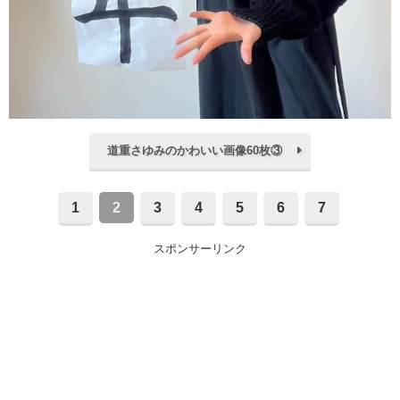
道重さゆみのかわいい画像60枚③
1
2
3
4
5
6
7
スポンサーリンク