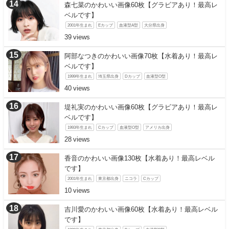
森七菜のかわいい画像60枚【グラビアあり！最高レ
ベルです】
2001年生まれ
Eカップ
血液型A型
大分県出身
39
阿部なつきのかわいい画像70枚【水着あり！最高レ
ベルです】
1999年生まれ
埼玉県出身
Dカップ
血液型O型
40
堤礼実のかわいい画像60枚【グラビアあり！最高レ
ベルです】
1993年生まれ
Cカップ
血液型O型
アメリカ出身
28
香音のかわいい画像130枚【水着あり！最高レベル
です】
2001年生まれ
東京都出身
ニコラ
Cカップ
10
吉川愛のかわいい画像60枚【水着あり！最高レベル
です】