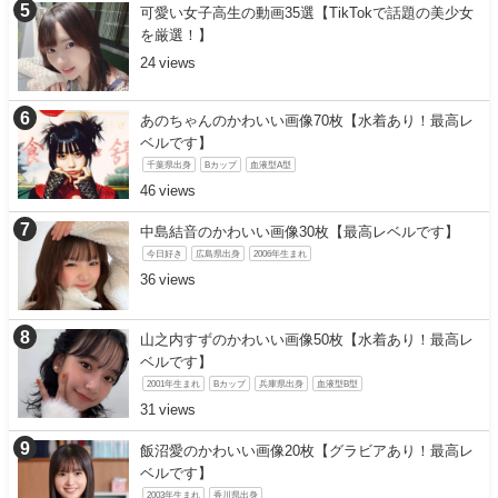
可愛い女子高生の動画35選【TikTokで話題の美少女
を厳選！】
24
あのちゃんのかわいい画像70枚【水着あり！最高レ
ベルです】
千葉県出身
Bカップ
血液型A型
46
中島結音のかわいい画像30枚【最高レベルです】
今日好き
広島県出身
2006年生まれ
36
山之内すずのかわいい画像50枚【水着あり！最高レ
ベルです】
2001年生まれ
Bカップ
兵庫県出身
血液型B型
31
飯沼愛のかわいい画像20枚【グラビアあり！最高レ
ベルです】
2003年生まれ
香川県出身