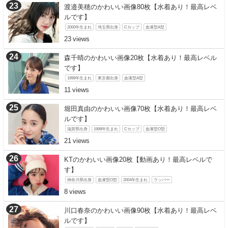
渡邉美穂のかわいい画像80枚【水着あり！最高レベ
ルです】
2000年生まれ
埼玉県出身
Cカップ
血液型A型
23
森千晴のかわいい画像20枚【水着あり！最高レベル
です】
1999年生まれ
東京都出身
血液型A型
11
堀田真由のかわいい画像70枚【水着あり！最高レベ
ルです】
滋賀県出身
1998年生まれ
Cカップ
血液型O型
21
KTのかわいい画像20枚【動画あり！最高レベルで
す】
神奈川県出身
血液型O型
2004年生まれ
ラッパー
8
川口春奈のかわいい画像90枚【水着あり！最高レベ
ルです】