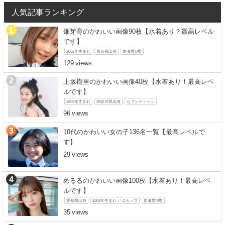
人気記事ランキング
畑芽育のかわいい画像90枚【水着あり？最高レベル
です】
2002年生まれ
東京都出身
血液型O型
129
上坂樹里のかわいい画像40枚【水着あり！最高レベ
ルです】
2005年生まれ
神奈川県出身
セブンティーン
96
10代のかわいい女の子136名一覧【最高レベルで
す】
29
めるるのかわいい画像100枚【水着あり！最高レベ
ルです】
愛知県出身
2002年生まれ
Cカップ
血液型O型
35