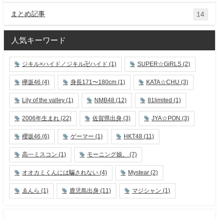
まとめ記事
14
人気キーワード
ジキル×ハイド／ジキル卍ハイド
(1)
SUPER☆GiRLS
(2)
欅坂46
(4)
身長171〜180cm
(1)
KATA☆CHU
(3)
Lily of the valley
(1)
NMB48
(12)
81limited
(1)
2006年生まれ
(22)
佐賀県出身
(3)
JYA☆PON
(3)
櫻坂46
(6)
ゲーマー
(1)
HKT48
(11)
高一ミスコン
(1)
モーニング娘。
(7)
オオカミくんには騙されない
(4)
Mystear
(2)
ゑんら
(1)
鹿児島出身
(11)
マジシャン
(1)