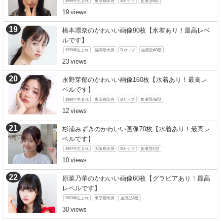
1999年生まれ
東京都出身
Bカップ
血液型B型
19
橋本環奈のかわいい画像90枚【水着あり！最高レベ
ルです】
1999年生まれ
福岡県出身
Dカップ
血液型AB型
23
永野芽郁のかわいい画像160枚【水着あり！最高レ
ベルです】
1999年生まれ
東京都出身
Bカップ
血液型AB型
12
杉浦みずきのかわいい画像70枚【水着あり！最高レ
ベルです】
1997年生まれ
大阪府出身
Bカップ
血液型O型
10
原菜乃華のかわいい画像60枚【グラビアあり！最高
レベルです】
2003年生まれ
東京都出身
血液型A型
30