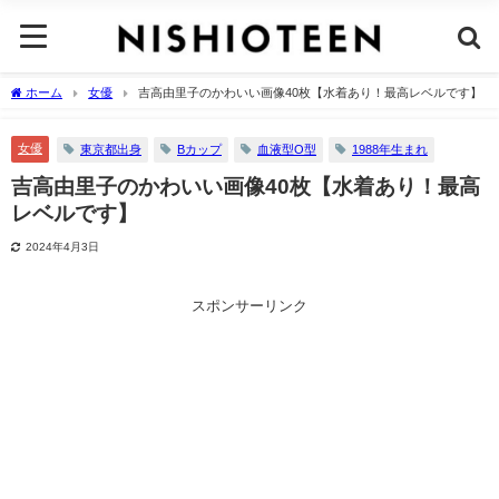
ホーム
女優
吉高由里子のかわいい画像40枚【水着あり！最高レベルです】
女優
東京都出身
Bカップ
血液型O型
1988年生まれ
吉高由里子のかわいい画像40枚【水着あり！最高
レベルです】
2024年4月3日
スポンサーリンク