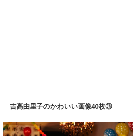
吉高由里子のかわいい画像40枚③