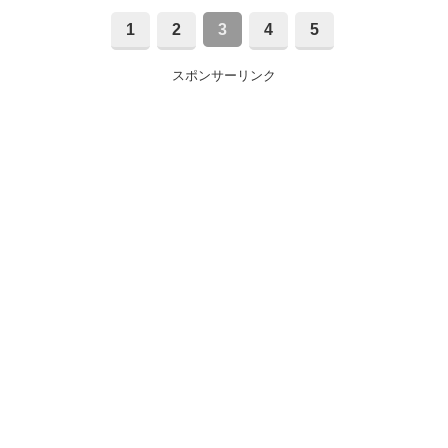
1
2
3
4
5
スポンサーリンク