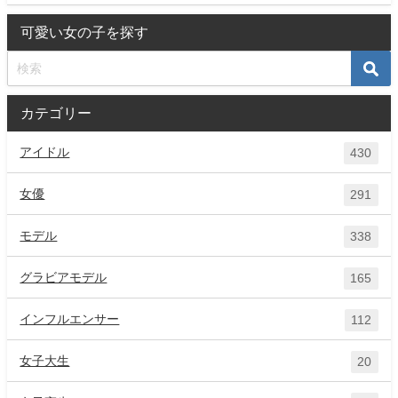
可愛い女の子を探す
カテゴリー
アイドル
430
女優
291
モデル
338
グラビアモデル
165
インフルエンサー
112
女子大生
20