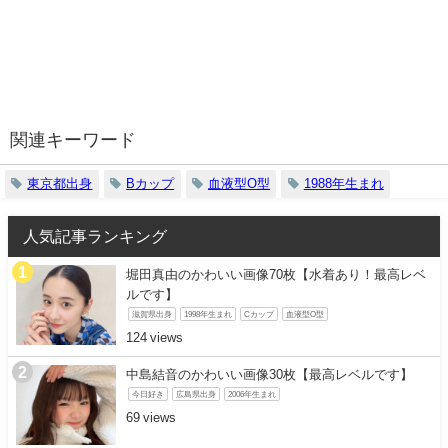
関連キーワード
東京都出身
Bカップ
血液型O型
1988年生まれ
人気記事ランキング
堀田真由のかわいい画像70枚【水着あり！最高レベ
ルです】
滋賀県出身
1998年生まれ
Cカップ
血液型O型
124
中島結音のかわいい画像30枚【最高レベルです】
今日好き
広島県出身
2006年生まれ
69