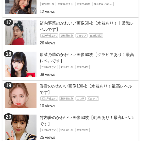
愛知県出身
1996年生まれ
血液型AB型
身長156〜160cm
12
箭内夢菜のかわいい画像60枚【水着あり！非常識レ
ベルです】
2000年生まれ
福島県出身
Cカップ
血液型B型
26
原菜乃華のかわいい画像60枚【グラビアあり！最高
レベルです】
2003年生まれ
東京都出身
血液型A型
39
香音のかわいい画像130枚【水着あり！最高レベル
です】
2001年生まれ
東京都出身
ニコラ
Cカップ
10
竹内夢のかわいい画像60枚【動画あり！最高レベル
です】
1999年生まれ
北海道出身
血液型B型
25