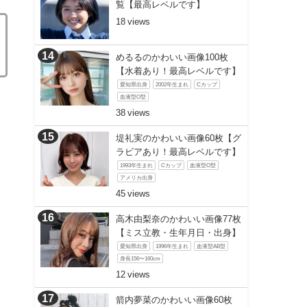
覧【最高レベルです】
18
めるるのかわいい画像100枚
【水着あり！最高レベルです】
愛知県出身
2002年生まれ
Cカップ
血液型O型
38
堤礼実のかわいい画像60枚【グ
ラビアあり！最高レベルです】
1993年生まれ
Cカップ
血液型O型
アメリカ出身
45
高木由梨奈のかわいい画像77枚
【ミス立教・生年月日・出身】
愛知県出身
1996年生まれ
血液型AB型
身長156〜160cm
12
箭内夢菜のかわいい画像60枚