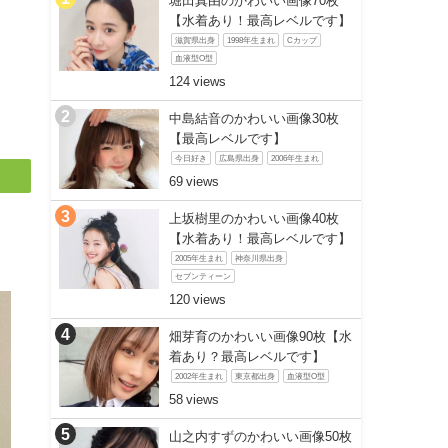
堀田真由のかわいい画像70枚
【水着あり！最高レベルです】
滋賀県出身
1998年生まれ
Cカップ
血液型O型
】
124
中島結音のかわいい画像30枚
【最高レベルです】
今日好き
広島県出身
2006年生まれ
69
上坂樹里のかわいい画像40枚
【水着あり！最高レベルです】
2005年生まれ
神奈川県出身
セブンティーン
120
畑芽育のかわいい画像90枚【水
着あり？最高レベルです】
2002年生まれ
東京都出身
血液型O型
58
山之内すずのかわいい画像50枚