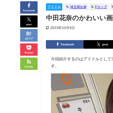
アイドル
埼玉県出身
Fカップ
Facebook
中田花奈のかわいい画
post
2023年10月9日
はてブ
Facebook
post
Pocket
今回紹介するのはアイドルとして
す。
Feedly