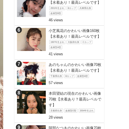
【水着あり！最高レベルです】
2001年生まれ
Bカップ
兵庫県出身
血液型B型
46
小芝風花のかわいい画像160枚
【水着あり！最高レベルです】
1997年生まれ
大阪府出身
Cカップ
血液型A型
41
あのちゃんのかわいい画像70枚
【水着あり！最高レベルです】
千葉県出身
Bカップ
血液型A型
57
本田望結の現在のかわいい画像
70枚【水着あり？最高レベルで
す】
京都府出身
血液型O型
2004年生まれ
28
阿部なつきのかわいい画像70枚