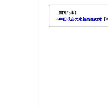
【関連記事】
⇒
中田花奈の水着画像93枚【