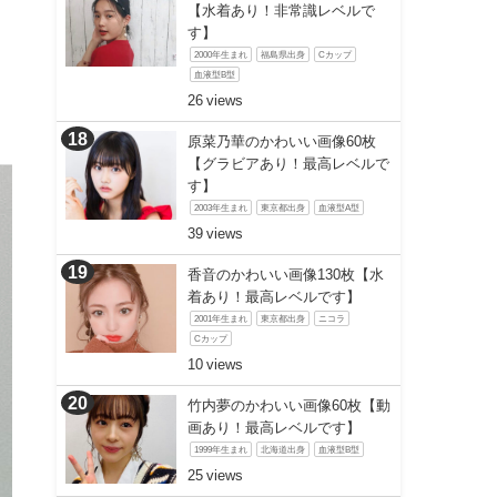
【水着あり！非常識レベルで
す】
2000年生まれ
福島県出身
Cカップ
血液型B型
26
原菜乃華のかわいい画像60枚
【グラビアあり！最高レベルで
す】
2003年生まれ
東京都出身
血液型A型
39
香音のかわいい画像130枚【水
着あり！最高レベルです】
2001年生まれ
東京都出身
ニコラ
Cカップ
10
竹内夢のかわいい画像60枚【動
画あり！最高レベルです】
1999年生まれ
北海道出身
血液型B型
25