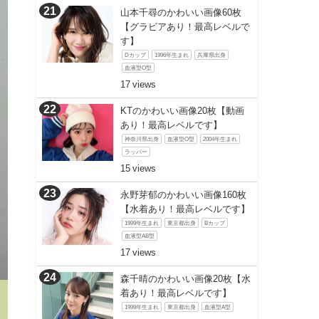
山本千尋のかわいい画像60枚
【グラビアあり！最高レベルで
す】
Dカップ
1996年生まれ
兵庫県出身
血液型O型
17
KTのかわいい画像20枚【動画
あり！最高レベルです】
神奈川県出身
血液型O型
2004年生まれ
ラッパー
15
永野芽郁のかわいい画像160枚
【水着あり！最高レベルです】
1999年生まれ
東京都出身
Bカップ
血液型AB型
17
森千晴のかわいい画像20枚【水
着あり！最高レベルです】
1999年生まれ
東京都出身
血液型A型