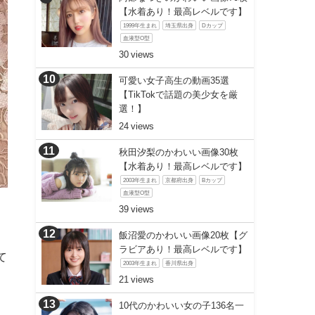
【水着あり！最高レベルです】
1999年生まれ
埼玉県出身
Dカップ
血液型O型
30
可愛い女子高生の動画35選
【TikTokで話題の美少女を厳
選！】
24
秋田汐梨のかわいい画像30枚
【水着あり！最高レベルです】
2003年生まれ
京都府出身
Bカップ
血液型O型
39
飯沼愛のかわいい画像20枚【グ
ラビアあり！最高レベルです】
て
2003年生まれ
香川県出身
21
10代のかわいい女の子136名一