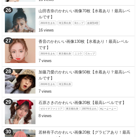
山田杏奈のかわいい画像70枚【水着あり！最高レベ
ルです】
2001年生まれ
埼玉県出身
Bカップ
血液型A型
16
香音のかわいい画像130枚【水着あり！最高レベル
です】
2001年生まれ
東京都出身
ニコラ
Cカップ
7
加藤乃愛のかわいい画像50枚【水着あり？最高レベ
ルです】
2003年生まれ
埼玉県出身
7
石原さきのかわいい画像20枚【最高レベルです】
ゼロイチファミリア
東京都出身
2007年生まれ
#よーよーよー
8
若林有子のかわいい画像20枚【グラビアあり！最高