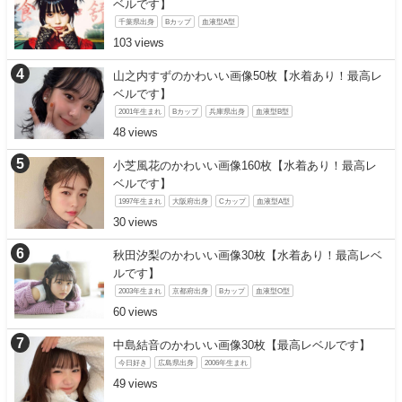
ベルです】
千葉県出身
Bカップ
血液型A型
103
山之内すずのかわいい画像50枚【水着あり！最高レ
ベルです】
2001年生まれ
Bカップ
兵庫県出身
血液型B型
48
小芝風花のかわいい画像160枚【水着あり！最高レ
ベルです】
1997年生まれ
大阪府出身
Cカップ
血液型A型
30
秋田汐梨のかわいい画像30枚【水着あり！最高レベ
ルです】
2003年生まれ
京都府出身
Bカップ
血液型O型
60
中島結音のかわいい画像30枚【最高レベルです】
今日好き
広島県出身
2006年生まれ
49