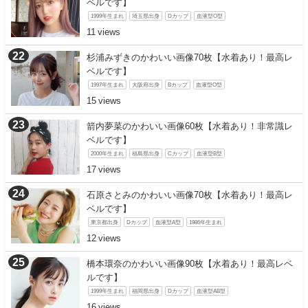
ベルです】
1999年生まれ
埼玉県出身
Dカップ
血液型O型
11
杉浦みずきのかわいい画像70枚【水着あり！最高レ
ベルです】
1997年生まれ
大阪府出身
Bカップ
血液型O型
15
箭内夢菜のかわいい画像60枚【水着あり！非常識レ
ベルです】
2000年生まれ
福島県出身
Cカップ
血液型B型
17
石原さとみのかわいい画像70枚【水着あり！最高レ
ベルです】
東京都出身
Dカップ
血液型A型
1986年生まれ
12
橋本環奈のかわいい画像90枚【水着あり！最高レベ
ルです】
1999年生まれ
福岡県出身
Dカップ
血液型AB型
16