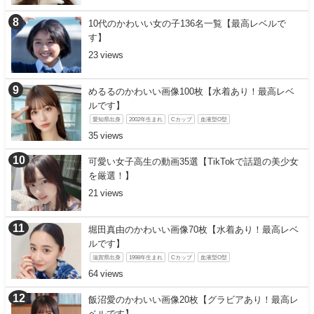
10代のかわいい女の子136名一覧【最高レベルで
す】
23
めるるのかわいい画像100枚【水着あり！最高レベ
ルです】
愛知県出身
2002年生まれ
Cカップ
血液型O型
35
可愛い女子高生の動画35選【TikTokで話題の美少女
を厳選！】
21
堀田真由のかわいい画像70枚【水着あり！最高レベ
ルです】
滋賀県出身
1998年生まれ
Cカップ
血液型O型
64
飯沼愛のかわいい画像20枚【グラビアあり！最高レ
ベルです】