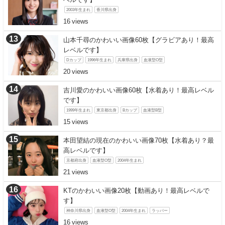
2003年生まれ
香川県出身
16
山本千尋のかわいい画像60枚【グラビアあり！最高
レベルです】
Dカップ
1996年生まれ
兵庫県出身
血液型O型
20
吉川愛のかわいい画像60枚【水着あり！最高レベル
です】
1999年生まれ
東京都出身
Bカップ
血液型B型
15
本田望結の現在のかわいい画像70枚【水着あり？最
高レベルです】
京都府出身
血液型O型
2004年生まれ
21
KTのかわいい画像20枚【動画あり！最高レベルで
す】
神奈川県出身
血液型O型
2004年生まれ
ラッパー
16