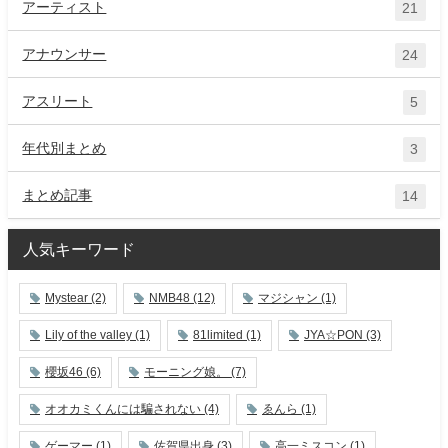
アーティスト
21
アナウンサー
24
アスリート
5
年代別まとめ
3
まとめ記事
14
人気キーワード
Mystear
(2)
NMB48
(12)
マジシャン
(1)
Lily of the valley
(1)
81limited
(1)
JYA☆PON
(3)
櫻坂46
(6)
モーニング娘。
(7)
オオカミくんには騙されない
(4)
ゑんら
(1)
ゲーマー
(1)
佐賀県出身
(3)
高一ミスコン
(1)