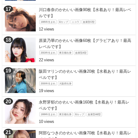
川口春奈のかわいい画像90枚【水着あり！最高レベ
ルです】
1995年生まれ
Bカップ
ニコラ
血液型O型
12
原菜乃華のかわいい画像60枚【グラビアあり！最高
レベルです】
2003年生まれ
東京都出身
血液型A型
22
阪田マリンのかわいい画像20枚【水着あり！最高レ
ベルです】
2000年生まれ
大阪府出身
19
永野芽郁のかわいい画像160枚【水着あり！最高レ
ベルです】
1999年生まれ
東京都出身
Bカップ
血液型AB型
10
阿部なつきのかわいい画像70枚【水着あり！最高レ