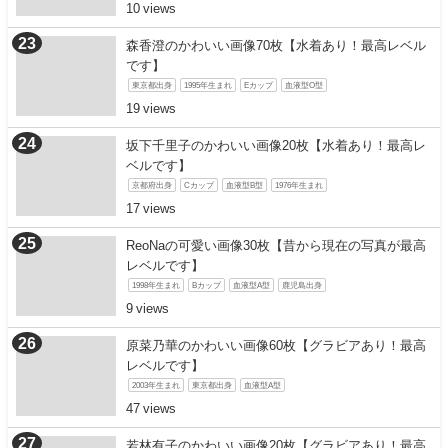
10
森香澄のかわいい画像70枚【水着あり！最高レベル
です】
東京都出身
1995年生まれ
Eカップ
血液型O型
19
坂下千里子のかわいい画像20枚【水着あり！最高レ
ベルです】
京都府出身
Cカップ
血液型B型
1976年生まれ
17
ReoNaの可愛い画像30枚【昔から現在の写真が最高
レベルです】
1998年生まれ
Bカップ
血液型A型
鹿児島出身
9
原菜乃華のかわいい画像60枚【グラビアあり！最高
レベルです】
2003年生まれ
東京都出身
血液型A型
47
若林有子のかわいい画像20枚【グラビアあり！最高