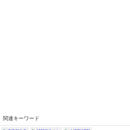
関連キーワード