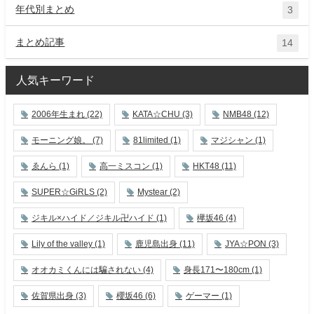
年代別まとめ
3
まとめ記事
14
人気キーワード
2006年生まれ
(22)
KATA☆CHU
(3)
NMB48
(12)
モーニング娘。
(7)
81limited
(1)
マジシャン
(1)
ゑんら
(1)
高一ミスコン
(1)
HKT48
(11)
SUPER☆GiRLS
(2)
Mystear
(2)
ジキル×ハイド／ジキル卍ハイド
(1)
欅坂46
(4)
Lily of the valley
(1)
鹿児島出身
(11)
JYA☆PON
(3)
オオカミくんには騙されない
(4)
身長171〜180cm
(1)
佐賀県出身
(3)
櫻坂46
(6)
ゲーマー
(1)