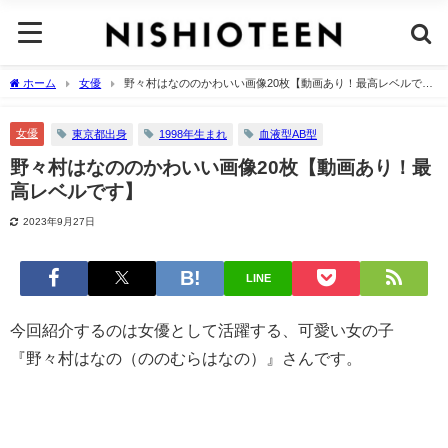
ホーム
女優
野々村はなののかわいい画像20枚【動画あり！最高レベルで
す】
女優
東京都出身
1998年生まれ
血液型AB型
野々村はなののかわいい画像20枚【動画あり！最
高レベルです】
2023年9月27日
LINE
今回紹介するのは女優として活躍する、可愛い女の子
『野々村はなの（ののむらはなの）』さんです。