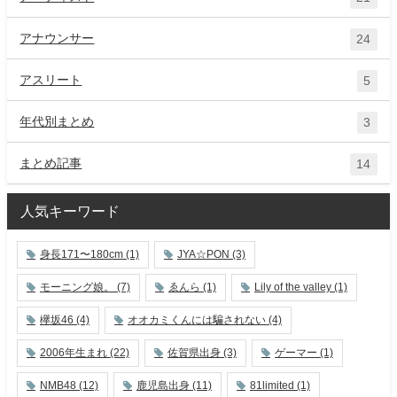
アナウンサー
24
アスリート
5
年代別まとめ
3
まとめ記事
14
人気キーワード
身長171〜180cm
(1)
JYA☆PON
(3)
モーニング娘。
(7)
ゑんら
(1)
Lily of the valley
(1)
欅坂46
(4)
オオカミくんには騙されない
(4)
2006年生まれ
(22)
佐賀県出身
(3)
ゲーマー
(1)
NMB48
(12)
鹿児島出身
(11)
81limited
(1)