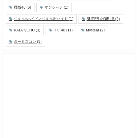
櫻坂46
(6)
マジシャン
(1)
ジキル×ハイド／ジキル卍ハイド
(1)
SUPER☆GiRLS
(2)
KATA☆CHU
(3)
HKT48
(11)
Mystear
(2)
高一ミスコン
(1)