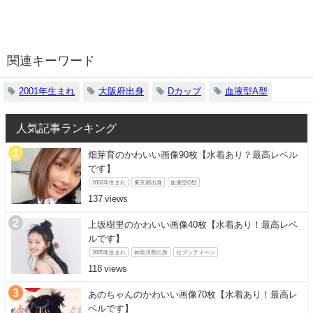
関連キーワード
2001年生まれ
大阪府出身
Dカップ
血液型A型
人気記事ランキング
畑芽育のかわいい画像90枚【水着あり？最高レベル
です】
2002年生まれ
東京都出身
血液型O型
137
上坂樹里のかわいい画像40枚【水着あり！最高レベ
ルです】
2005年生まれ
神奈川県出身
セブンティーン
118
あのちゃんのかわいい画像70枚【水着あり！最高レ
ベルです】