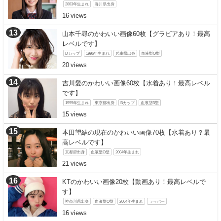
2003年生まれ
香川県出身
16
山本千尋のかわいい画像60枚【グラビアあり！最高
レベルです】
Dカップ
1996年生まれ
兵庫県出身
血液型O型
20
吉川愛のかわいい画像60枚【水着あり！最高レベル
です】
1999年生まれ
東京都出身
Bカップ
血液型B型
15
本田望結の現在のかわいい画像70枚【水着あり？最
高レベルです】
京都府出身
血液型O型
2004年生まれ
21
KTのかわいい画像20枚【動画あり！最高レベルで
す】
神奈川県出身
血液型O型
2004年生まれ
ラッパー
16