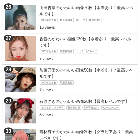
山田杏奈のかわいい画像70枚【水着あり！最高レベ
ルです】
2001年生まれ
埼玉県出身
Bカップ
血液型A型
16
香音のかわいい画像130枚【水着あり！最高レベル
です】
2001年生まれ
東京都出身
ニコラ
Cカップ
7
加藤乃愛のかわいい画像50枚【水着あり？最高レベ
ルです】
2003年生まれ
埼玉県出身
7
石原さきのかわいい画像20枚【最高レベルです】
ゼロイチファミリア
東京都出身
2007年生まれ
#よーよーよー
8
若林有子のかわいい画像20枚【グラビアあり！最高
レベルです】