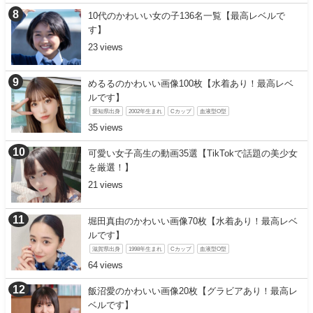
10代のかわいい女の子136名一覧【最高レベルで
す】
23
めるるのかわいい画像100枚【水着あり！最高レベ
ルです】
愛知県出身
2002年生まれ
Cカップ
血液型O型
35
可愛い女子高生の動画35選【TikTokで話題の美少女
を厳選！】
21
堀田真由のかわいい画像70枚【水着あり！最高レベ
ルです】
滋賀県出身
1998年生まれ
Cカップ
血液型O型
64
飯沼愛のかわいい画像20枚【グラビアあり！最高レ
ベルです】