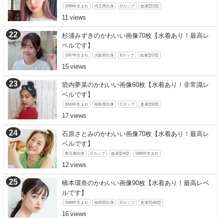
1999年生まれ
埼玉県出身
Dカップ
血液型O型
11
杉浦みずきのかわいい画像70枚【水着あり！最高レ
ベルです】
1997年生まれ
大阪府出身
Bカップ
血液型O型
15
箭内夢菜のかわいい画像60枚【水着あり！非常識レ
ベルです】
2000年生まれ
福島県出身
Cカップ
血液型B型
17
石原さとみのかわいい画像70枚【水着あり！最高レ
ベルです】
東京都出身
Dカップ
血液型A型
1986年生まれ
12
橋本環奈のかわいい画像90枚【水着あり！最高レベ
ルです】
1999年生まれ
福岡県出身
Dカップ
血液型AB型
16