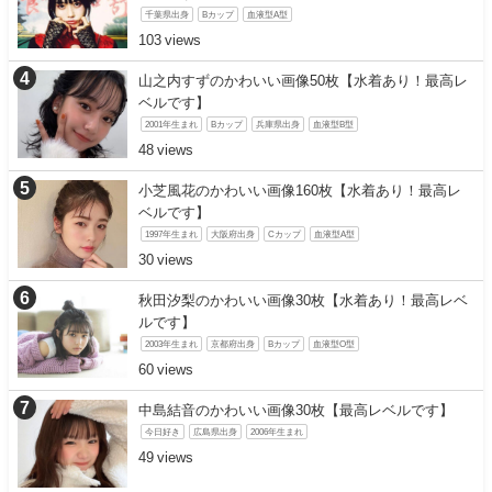
千葉県出身
Bカップ
血液型A型
103
山之内すずのかわいい画像50枚【水着あり！最高レ
ベルです】
2001年生まれ
Bカップ
兵庫県出身
血液型B型
48
小芝風花のかわいい画像160枚【水着あり！最高レ
ベルです】
1997年生まれ
大阪府出身
Cカップ
血液型A型
30
秋田汐梨のかわいい画像30枚【水着あり！最高レベ
ルです】
2003年生まれ
京都府出身
Bカップ
血液型O型
60
中島結音のかわいい画像30枚【最高レベルです】
今日好き
広島県出身
2006年生まれ
49