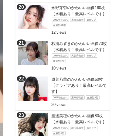
永野芽郁のかわいい画像160枚
【水着あり！最高レベルです】
1999年生まれ
東京都出身
Bカップ
血液型AB型
12
杉浦みずきのかわいい画像70枚
【水着あり！最高レベルです】
1997年生まれ
大阪府出身
Bカップ
血液型O型
10
原菜乃華のかわいい画像60枚
【グラビアあり！最高レベルで
す】
2003年生まれ
東京都出身
血液型A型
30
渡邉美穂のかわいい画像80枚
【水着あり！最高レベルです】
2000年生まれ
埼玉県出身
Cカップ
血液型A型