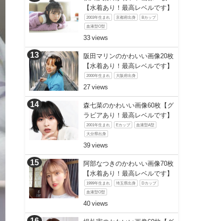
【水着あり！最高レベルです】
2003年生まれ
京都府出身
Bカップ
血液型O型
33
阪田マリンのかわいい画像20枚
【水着あり！最高レベルです】
2000年生まれ
大阪府出身
27
森七菜のかわいい画像60枚【グ
ラビアあり！最高レベルです】
2001年生まれ
Eカップ
血液型A型
大分県出身
39
阿部なつきのかわいい画像70枚
【水着あり！最高レベルです】
1999年生まれ
埼玉県出身
Dカップ
血液型O型
40