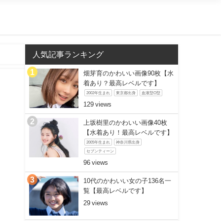
人気記事ランキング
畑芽育のかわいい画像90枚【水
着あり？最高レベルです】
2002年生まれ
東京都出身
血液型O型
129
上坂樹里のかわいい画像40枚
【水着あり！最高レベルです】
2005年生まれ
神奈川県出身
セブンティーン
96
10代のかわいい女の子136名一
覧【最高レベルです】
29