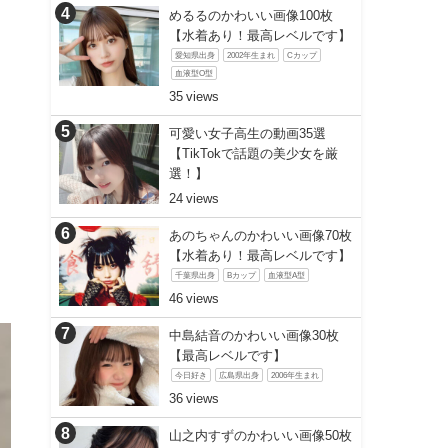
めるるのかわいい画像100枚
【水着あり！最高レベルです】
愛知県出身
2002年生まれ
Cカップ
血液型O型
35
可愛い女子高生の動画35選
【TikTokで話題の美少女を厳
選！】
24
あのちゃんのかわいい画像70枚
【水着あり！最高レベルです】
千葉県出身
Bカップ
血液型A型
46
中島結音のかわいい画像30枚
【最高レベルです】
今日好き
広島県出身
2006年生まれ
36
山之内すずのかわいい画像50枚