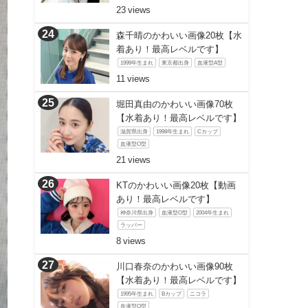
23
森千晴のかわいい画像20枚【水
着あり！最高レベルです】
1999年生まれ
東京都出身
血液型A型
11
堀田真由のかわいい画像70枚
【水着あり！最高レベルです】
滋賀県出身
1998年生まれ
Cカップ
血液型O型
21
KTのかわいい画像20枚【動画
あり！最高レベルです】
神奈川県出身
血液型O型
2004年生まれ
ラッパー
8
川口春奈のかわいい画像90枚
【水着あり！最高レベルです】
1995年生まれ
Bカップ
ニコラ
血液型O型