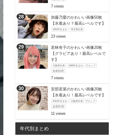
7
加藤乃愛のかわいい画像50枚
【水着あり？最高レベルです】
2003年生まれ
埼玉県出身
23
若林有子のかわいい画像20枚
【グラビアあり！最高レベルで
す】
大阪府出身
1996年生まれ
Cカップ
血液型A型
7
安部若菜のかわいい画像20枚
【水着あり！最高レベルです】
2001年生まれ
大阪府出身
Fカップ
血液型O型
11
年代別まとめ