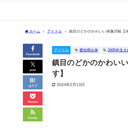
ホーム
アイドル
鎮目のどかのかわいい画像20枚【
アイドル
愛知県出身
2005年生ま
Facebook
鎮目のどかのかわいい
post
す】
2024年2月13日
はてブ
Pocket
Feedly