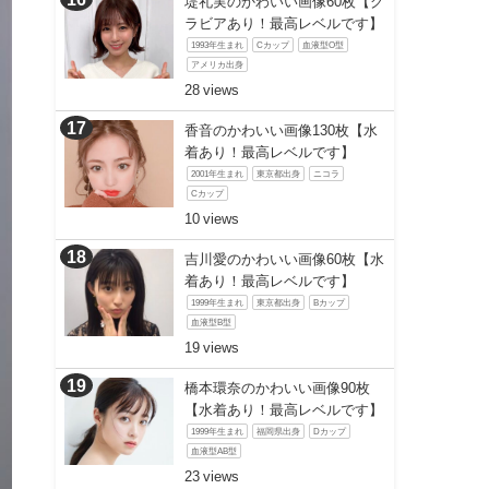
堤礼実のかわいい画像60枚【グ
ラビアあり！最高レベルです】
1993年生まれ
Cカップ
血液型O型
アメリカ出身
28
香音のかわいい画像130枚【水
着あり！最高レベルです】
2001年生まれ
東京都出身
ニコラ
Cカップ
10
吉川愛のかわいい画像60枚【水
着あり！最高レベルです】
1999年生まれ
東京都出身
Bカップ
血液型B型
19
橋本環奈のかわいい画像90枚
【水着あり！最高レベルです】
1999年生まれ
福岡県出身
Dカップ
血液型AB型
23