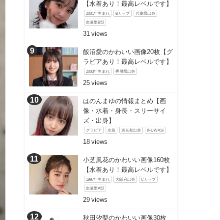
【水着あり！最高レベルです】
2001年生まれ
Bカップ
兵庫県出身
血液型B型
31
飯沼愛のかわいい画像20枚【グ
ラビアあり！最高レベルです】
2003年生まれ
香川県出身
25
はのんまゆの情報まとめ【画
像・水着・身長・スリーサイ
ズ・出身】
グラビア
水着
東京都出身
INUWASI
18
小芝風花のかわいい画像160枚
【水着あり！最高レベルです】
1997年生まれ
大阪府出身
Cカップ
血液型A型
29
秋田汐梨のかわいい画像30枚