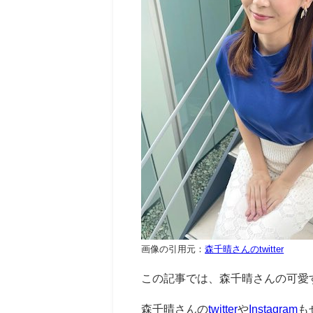
画像の引用元：
森千晴さんのtwitter
この記事では、森千晴さんの可愛
森千晴さんの
twitter
や
Instagram
も