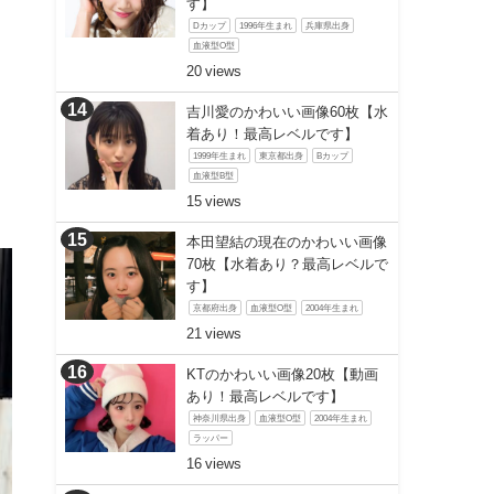
す】
Dカップ
1996年生まれ
兵庫県出身
血液型O型
20
吉川愛のかわいい画像60枚【水
着あり！最高レベルです】
1999年生まれ
東京都出身
Bカップ
血液型B型
15
本田望結の現在のかわいい画像
70枚【水着あり？最高レベルで
す】
京都府出身
血液型O型
2004年生まれ
21
KTのかわいい画像20枚【動画
あり！最高レベルです】
神奈川県出身
血液型O型
2004年生まれ
ラッパー
16