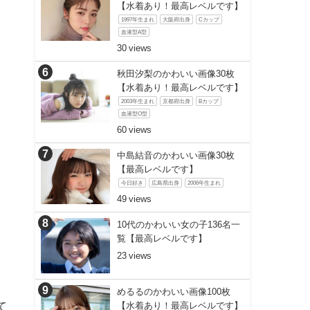
【水着あり！最高レベルです】
1997年生まれ
大阪府出身
Cカップ
血液型A型
30
秋田汐梨のかわいい画像30枚
【水着あり！最高レベルです】
2003年生まれ
京都府出身
Bカップ
血液型O型
60
中島結音のかわいい画像30枚
【最高レベルです】
今日好き
広島県出身
2006年生まれ
49
10代のかわいい女の子136名一
覧【最高レベルです】
23
めるるのかわいい画像100枚
て
【水着あり！最高レベルです】