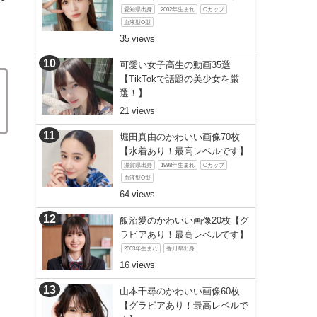
愛知県出身
2002年生まれ
Cカップ
血液型O型
35
可愛い女子高生の動画35選
【TikTokで話題の美少女を厳
選！】
21
堀田真由のかわいい画像70枚
【水着あり！最高レベルです】
滋賀県出身
1998年生まれ
Cカップ
血液型O型
64
飯沼愛のかわいい画像20枚【グ
ラビアあり！最高レベルです】
2003年生まれ
香川県出身
16
山本千尋のかわいい画像60枚
【グラビアあり！最高レベルで