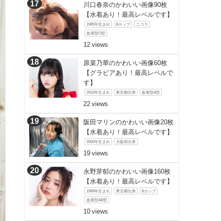
川口春奈のかわいい画像90枚
【水着あり！最高レベルです】
1995年生まれ
Bカップ
ニコラ
血液型O型
12
原菜乃華のかわいい画像60枚
【グラビアあり！最高レベルで
す】
2003年生まれ
東京都出身
血液型A型
22
阪田マリンのかわいい画像20枚
【水着あり！最高レベルです】
2000年生まれ
大阪府出身
19
永野芽郁のかわいい画像160枚
【水着あり！最高レベルです】
1999年生まれ
東京都出身
Bカップ
血液型AB型
10