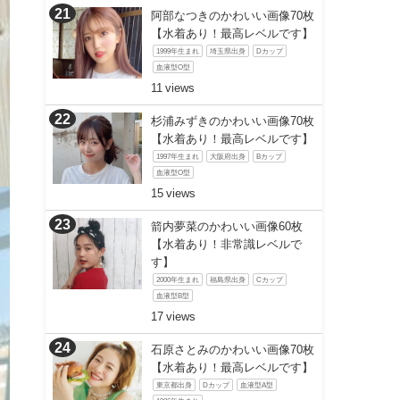
阿部なつきのかわいい画像70枚
【水着あり！最高レベルです】
1999年生まれ
埼玉県出身
Dカップ
血液型O型
11
杉浦みずきのかわいい画像70枚
【水着あり！最高レベルです】
1997年生まれ
大阪府出身
Bカップ
血液型O型
15
箭内夢菜のかわいい画像60枚
【水着あり！非常識レベルで
す】
2000年生まれ
福島県出身
Cカップ
血液型B型
17
石原さとみのかわいい画像70枚
【水着あり！最高レベルです】
東京都出身
Dカップ
血液型A型