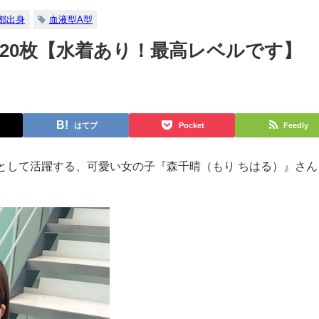
都出身
血液型A型
20枚【水着あり！最高レベルです】
はてブ
Pocket
Feedly
として活躍する、可愛い女の子『森千晴（もり ちはる）』さん