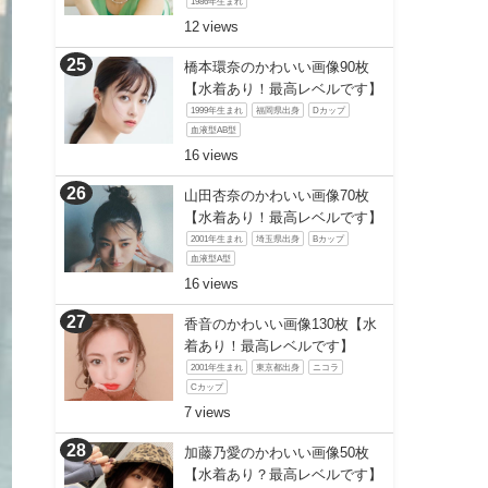
1986年生まれ
12
橋本環奈のかわいい画像90枚
【水着あり！最高レベルです】
1999年生まれ
福岡県出身
Dカップ
血液型AB型
16
山田杏奈のかわいい画像70枚
【水着あり！最高レベルです】
2001年生まれ
埼玉県出身
Bカップ
血液型A型
16
香音のかわいい画像130枚【水
着あり！最高レベルです】
2001年生まれ
東京都出身
ニコラ
Cカップ
7
加藤乃愛のかわいい画像50枚
【水着あり？最高レベルです】