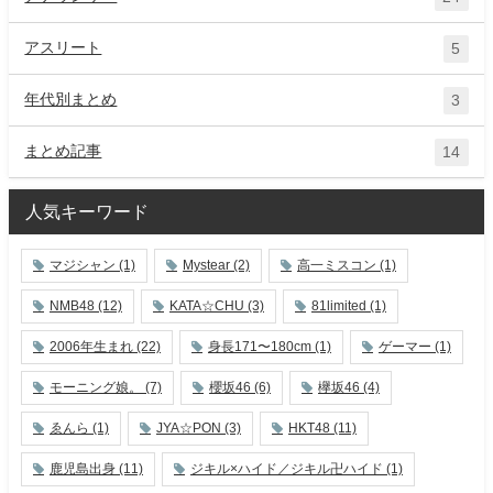
アスリート
5
年代別まとめ
3
まとめ記事
14
人気キーワード
マジシャン
(1)
Mystear
(2)
高一ミスコン
(1)
NMB48
(12)
KATA☆CHU
(3)
81limited
(1)
2006年生まれ
(22)
身長171〜180cm
(1)
ゲーマー
(1)
モーニング娘。
(7)
櫻坂46
(6)
欅坂46
(4)
ゑんら
(1)
JYA☆PON
(3)
HKT48
(11)
鹿児島出身
(11)
ジキル×ハイド／ジキル卍ハイド
(1)