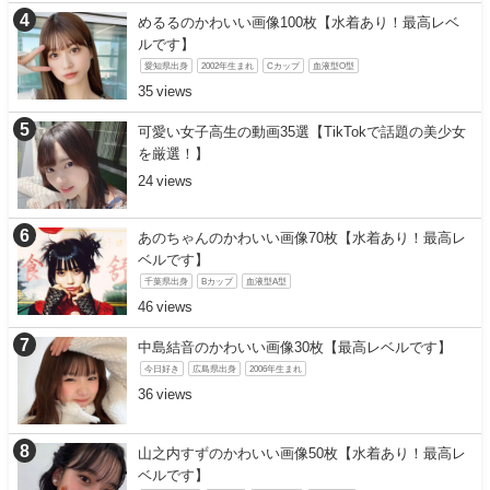
めるるのかわいい画像100枚【水着あり！最高レベ
ルです】
愛知県出身
2002年生まれ
Cカップ
血液型O型
35
可愛い女子高生の動画35選【TikTokで話題の美少女
を厳選！】
24
あのちゃんのかわいい画像70枚【水着あり！最高レ
ベルです】
千葉県出身
Bカップ
血液型A型
46
中島結音のかわいい画像30枚【最高レベルです】
今日好き
広島県出身
2006年生まれ
36
山之内すずのかわいい画像50枚【水着あり！最高レ
ベルです】