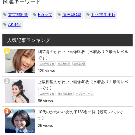
関連キーワード
東京都出身
Fカップ
血液型O型
1992年生まれ
AKB48
人気記事ランキング
畑芽育のかわいい画像90枚【水着あり？最高レベル
です】
2002年生まれ
東京都出身
血液型O型
129
上坂樹里のかわいい画像40枚【水着あり！最高レベ
ルです】
2005年生まれ
神奈川県出身
セブンティーン
96
10代のかわいい女の子136名一覧【最高レベルで
す】
29