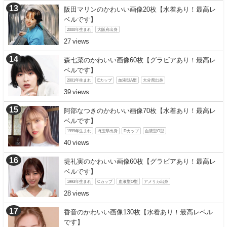
阪田マリンのかわいい画像20枚【水着あり！最高レ
ベルです】
2000年生まれ
大阪府出身
27
森七菜のかわいい画像60枚【グラビアあり！最高レ
ベルです】
2001年生まれ
Eカップ
血液型A型
大分県出身
39
阿部なつきのかわいい画像70枚【水着あり！最高レ
ベルです】
1999年生まれ
埼玉県出身
Dカップ
血液型O型
40
堤礼実のかわいい画像60枚【グラビアあり！最高レ
ベルです】
1993年生まれ
Cカップ
血液型O型
アメリカ出身
28
香音のかわいい画像130枚【水着あり！最高レベル
です】