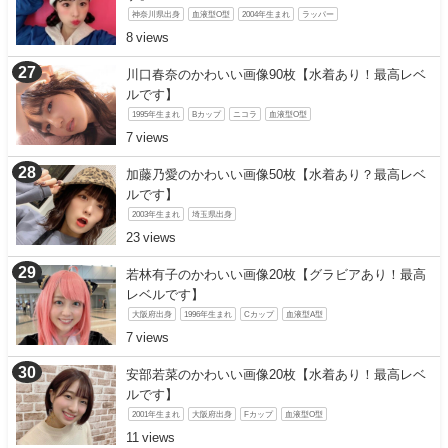
神奈川県出身
血液型O型
2004年生まれ
ラッパー
8
川口春奈のかわいい画像90枚【水着あり！最高レベ
ルです】
1995年生まれ
Bカップ
ニコラ
血液型O型
7
加藤乃愛のかわいい画像50枚【水着あり？最高レベ
ルです】
2003年生まれ
埼玉県出身
23
若林有子のかわいい画像20枚【グラビアあり！最高
レベルです】
大阪府出身
1996年生まれ
Cカップ
血液型A型
7
安部若菜のかわいい画像20枚【水着あり！最高レベ
ルです】
2001年生まれ
大阪府出身
Fカップ
血液型O型
11