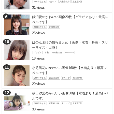
2001年生まれ
Bカップ
兵庫県出身
血液型B型
31
飯沼愛のかわいい画像20枚【グラビアあり！最高レ
ベルです】
2003年生まれ
香川県出身
25
はのんまゆの情報まとめ【画像・水着・身長・スリ
ーサイズ・出身】
グラビア
水着
東京都出身
INUWASI
18
小芝風花のかわいい画像160枚【水着あり！最高レ
ベルです】
1997年生まれ
大阪府出身
Cカップ
血液型A型
29
秋田汐梨のかわいい画像30枚【水着あり！最高レベ
ルです】
2003年生まれ
京都府出身
Bカップ
血液型O型
33