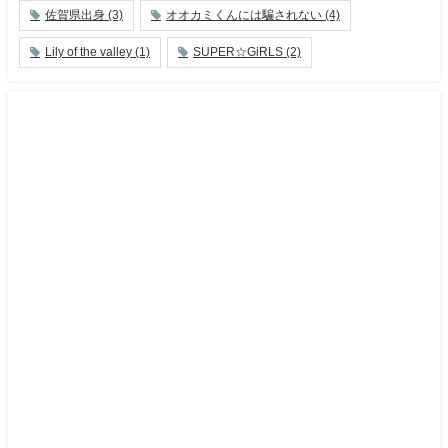
佐賀県出身
(3)
オオカミくんには騙されない
(4)
Lily of the valley
(1)
SUPER☆GiRLS
(2)