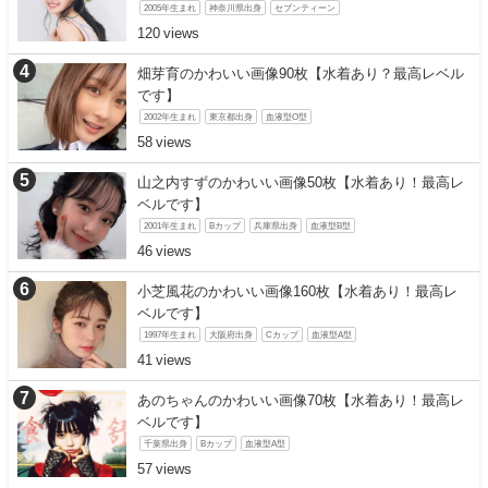
2005年生まれ
神奈川県出身
セブンティーン
120
畑芽育のかわいい画像90枚【水着あり？最高レベル
です】
2002年生まれ
東京都出身
血液型O型
58
山之内すずのかわいい画像50枚【水着あり！最高レ
ベルです】
2001年生まれ
Bカップ
兵庫県出身
血液型B型
46
小芝風花のかわいい画像160枚【水着あり！最高レ
ベルです】
1997年生まれ
大阪府出身
Cカップ
血液型A型
41
あのちゃんのかわいい画像70枚【水着あり！最高レ
ベルです】
千葉県出身
Bカップ
血液型A型
57