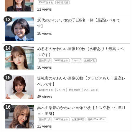
2003年生まれ
香川県出身
21
10代のかわいい女の子136名一覧【最高レベルで
す】
18
めるるのかわいい画像100枚【水着あり！最高レベ
ルです】
愛知県出身
2002年生まれ
Cカップ
血液型O型
38
堤礼実のかわいい画像60枚【グラビアあり！最高レ
ベルです】
1993年生まれ
Cカップ
血液型O型
アメリカ出身
45
高木由梨奈のかわいい画像77枚【ミス立教・生年月
日・出身】
愛知県出身
1996年生まれ
血液型AB型
身長156〜160cm
12