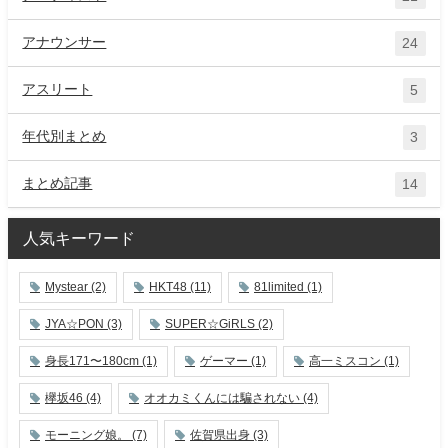
アナウンサー
24
アスリート
5
年代別まとめ
3
まとめ記事
14
人気キーワード
Mystear
(2)
HKT48
(11)
81limited
(1)
JYA☆PON
(3)
SUPER☆GiRLS
(2)
身長171〜180cm
(1)
ゲーマー
(1)
高一ミスコン
(1)
欅坂46
(4)
オオカミくんには騙されない
(4)
モーニング娘。
(7)
佐賀県出身
(3)