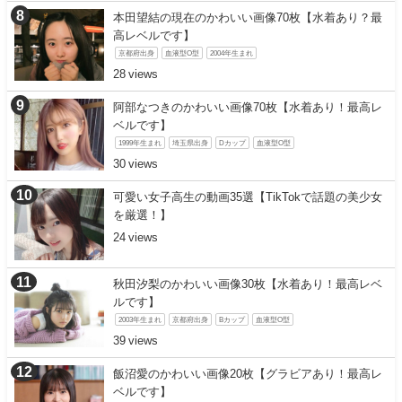
本田望結の現在のかわいい画像70枚【水着あり？最
高レベルです】
京都府出身
血液型O型
2004年生まれ
28
阿部なつきのかわいい画像70枚【水着あり！最高レ
ベルです】
1999年生まれ
埼玉県出身
Dカップ
血液型O型
30
可愛い女子高生の動画35選【TikTokで話題の美少女
を厳選！】
24
秋田汐梨のかわいい画像30枚【水着あり！最高レベ
ルです】
2003年生まれ
京都府出身
Bカップ
血液型O型
39
飯沼愛のかわいい画像20枚【グラビアあり！最高レ
ベルです】