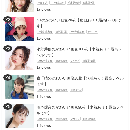
Dカップ
1996年生まれ
兵庫県出身
血液型O型
17
KTのかわいい画像20枚【動画あり！最高レベルで
す】
神奈川県出身
血液型O型
2004年生まれ
ラッパー
15
永野芽郁のかわいい画像160枚【水着あり！最高レ
ベルです】
1999年生まれ
東京都出身
Bカップ
血液型AB型
17
森千晴のかわいい画像20枚【水着あり！最高レベル
です】
1999年生まれ
東京都出身
血液型A型
18
橋本環奈のかわいい画像90枚【水着あり！最高レベ
ルです】
1999年生まれ
福岡県出身
Dカップ
血液型AB型
18