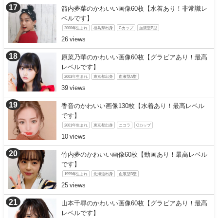
箭内夢菜のかわいい画像60枚【水着あり！非常識レ
ベルです】
2000年生まれ
福島県出身
Cカップ
血液型B型
26
原菜乃華のかわいい画像60枚【グラビアあり！最高
レベルです】
2003年生まれ
東京都出身
血液型A型
39
香音のかわいい画像130枚【水着あり！最高レベル
です】
2001年生まれ
東京都出身
ニコラ
Cカップ
10
竹内夢のかわいい画像60枚【動画あり！最高レベル
です】
1999年生まれ
北海道出身
血液型B型
25
山本千尋のかわいい画像60枚【グラビアあり！最高
レベルです】