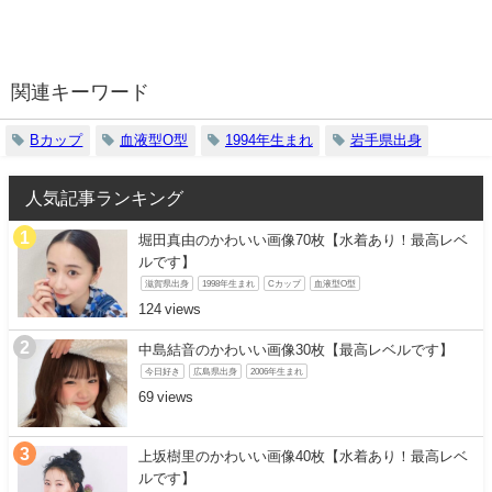
関連キーワード
Bカップ
血液型O型
1994年生まれ
岩手県出身
人気記事ランキング
堀田真由のかわいい画像70枚【水着あり！最高レベ
ルです】
滋賀県出身
1998年生まれ
Cカップ
血液型O型
124
中島結音のかわいい画像30枚【最高レベルです】
今日好き
広島県出身
2006年生まれ
69
上坂樹里のかわいい画像40枚【水着あり！最高レベ
ルです】