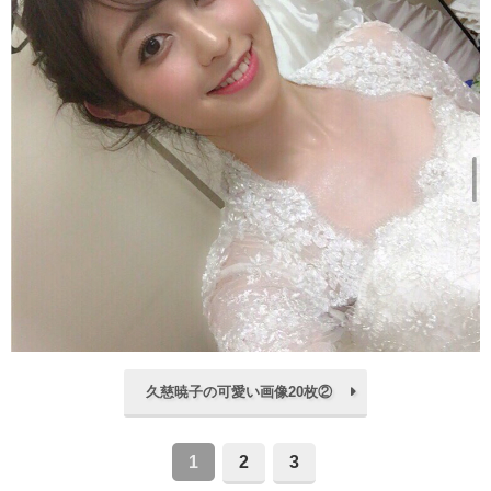
久慈暁子の可愛い画像20枚②
1
2
3