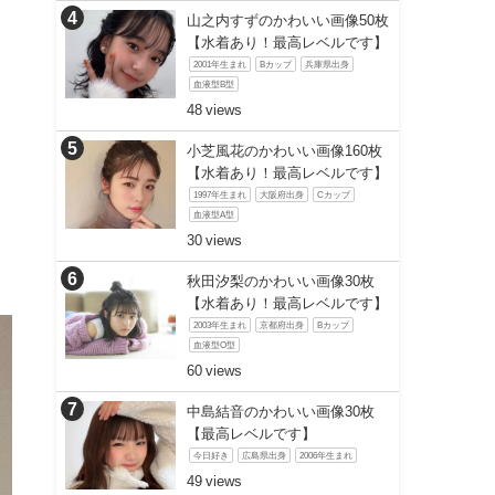
山之内すずのかわいい画像50枚
【水着あり！最高レベルです】
2001年生まれ
Bカップ
兵庫県出身
血液型B型
48
小芝風花のかわいい画像160枚
【水着あり！最高レベルです】
1997年生まれ
大阪府出身
Cカップ
血液型A型
30
秋田汐梨のかわいい画像30枚
【水着あり！最高レベルです】
2003年生まれ
京都府出身
Bカップ
血液型O型
60
中島結音のかわいい画像30枚
【最高レベルです】
今日好き
広島県出身
2006年生まれ
49