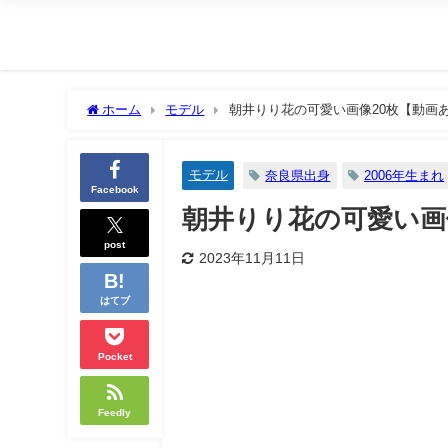
ホーム
モデル
朝井りり花の可愛い画像20枚【動画
モデル
奈良県出身
2006年生まれ
Facebook
朝井りり花の可愛い画
post
2023年11月11日
はてブ
Pocket
Feedly