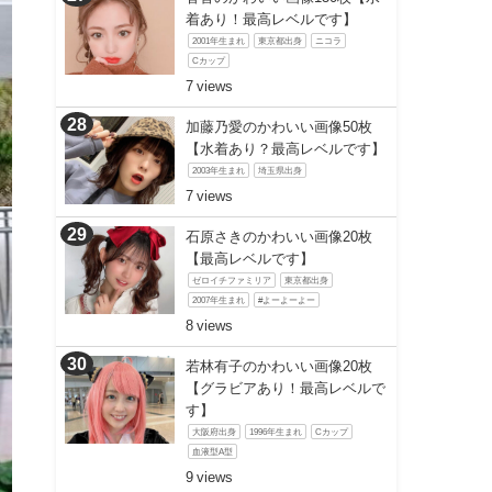
着あり！最高レベルです】
2001年生まれ
東京都出身
ニコラ
Cカップ
7
加藤乃愛のかわいい画像50枚
【水着あり？最高レベルです】
2003年生まれ
埼玉県出身
7
石原さきのかわいい画像20枚
【最高レベルです】
ゼロイチファミリア
東京都出身
2007年生まれ
#よーよーよー
8
若林有子のかわいい画像20枚
【グラビアあり！最高レベルで
す】
大阪府出身
1996年生まれ
Cカップ
血液型A型
9