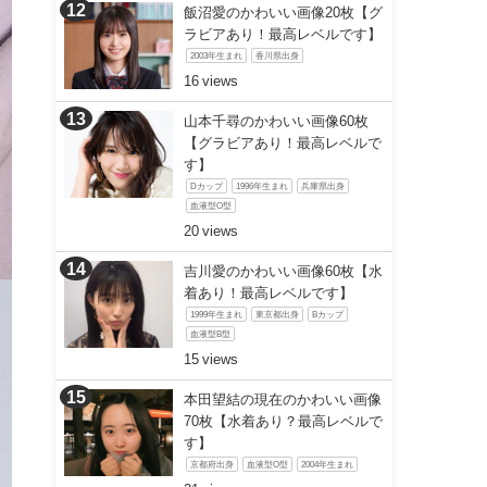
飯沼愛のかわいい画像20枚【グ
ラビアあり！最高レベルです】
2003年生まれ
香川県出身
16
山本千尋のかわいい画像60枚
【グラビアあり！最高レベルで
す】
Dカップ
1996年生まれ
兵庫県出身
血液型O型
20
吉川愛のかわいい画像60枚【水
着あり！最高レベルです】
1999年生まれ
東京都出身
Bカップ
血液型B型
15
本田望結の現在のかわいい画像
70枚【水着あり？最高レベルで
す】
京都府出身
血液型O型
2004年生まれ