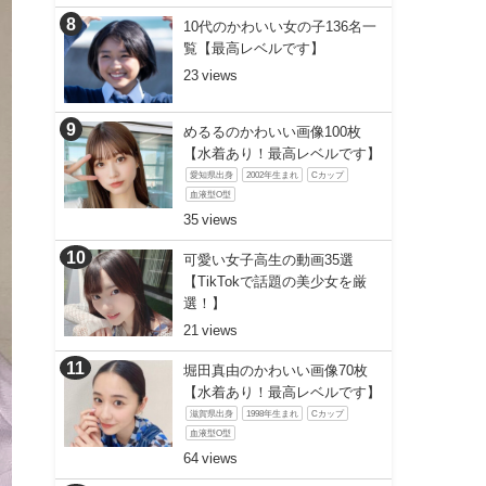
10代のかわいい女の子136名一
覧【最高レベルです】
23
めるるのかわいい画像100枚
【水着あり！最高レベルです】
愛知県出身
2002年生まれ
Cカップ
血液型O型
35
可愛い女子高生の動画35選
【TikTokで話題の美少女を厳
選！】
21
堀田真由のかわいい画像70枚
【水着あり！最高レベルです】
滋賀県出身
1998年生まれ
Cカップ
血液型O型
64