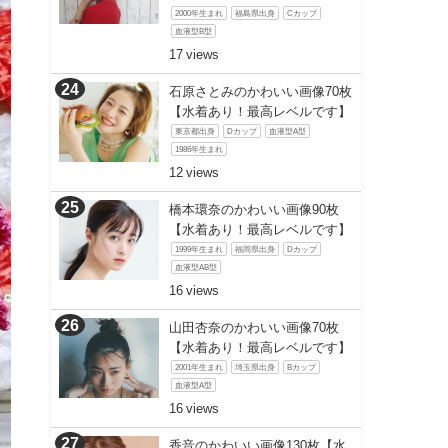
2000年生まれ
福島県出身
Cカップ
血液型B型
17
石原さとみのかわいい画像70枚
【水着あり！最高レベルです】
東京都出身
Dカップ
血液型A型
1986年生まれ
12
橋本環奈のかわいい画像90枚
【水着あり！最高レベルです】
1999年生まれ
福岡県出身
Dカップ
血液型AB型
16
山田杏奈のかわいい画像70枚
【水着あり！最高レベルです】
2001年生まれ
埼玉県出身
Bカップ
血液型A型
16
香音のかわいい画像130枚【水