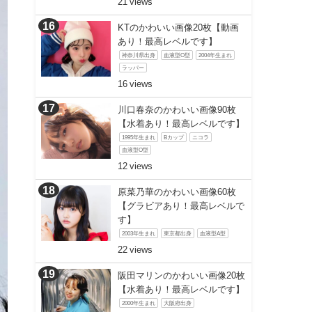
21
KTのかわいい画像20枚【動画
あり！最高レベルです】
神奈川県出身
血液型O型
2004年生まれ
ラッパー
16
川口春奈のかわいい画像90枚
【水着あり！最高レベルです】
1995年生まれ
Bカップ
ニコラ
血液型O型
12
原菜乃華のかわいい画像60枚
【グラビアあり！最高レベルで
す】
2003年生まれ
東京都出身
血液型A型
22
阪田マリンのかわいい画像20枚
【水着あり！最高レベルです】
2000年生まれ
大阪府出身