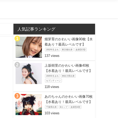
人気記事ランキング
畑芽育のかわいい画像90枚【水
着あり？最高レベルです】
2002年生まれ
東京都出身
血液型O型
137
】
上坂樹里のかわいい画像40枚
【水着あり！最高レベルです】
2005年生まれ
神奈川県出身
セブンティーン
118
あのちゃんのかわいい画像70枚
【水着あり！最高レベルです】
千葉県出身
Bカップ
血液型A型
103