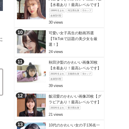
【水着あり！最高レベルです】
1999年生まれ
埼玉県出身
Dカップ
血液型O型
30
可愛い女子高生の動画35選
【TikTokで話題の美少女を厳
に
選！】
24
秋田汐梨のかわいい画像30枚
【水着あり！最高レベルです】
2003年生まれ
京都府出身
Bカップ
血液型O型
39
飯沼愛のかわいい画像20枚【グ
ラビアあり！最高レベルです】
2003年生まれ
香川県出身
21
10代のかわいい女の子136名一