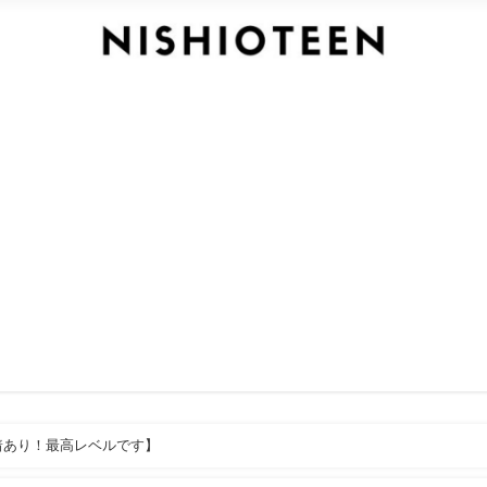
着あり！最高レベルです】