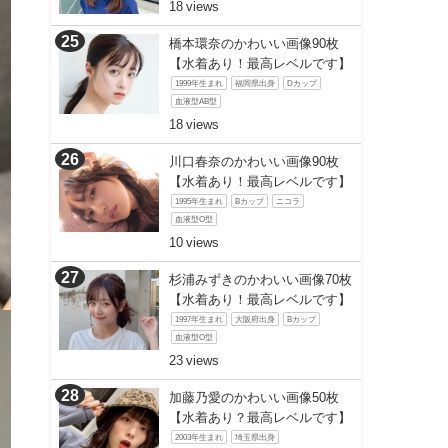
18
橋本環奈のかわいい画像90枚
【水着あり！最高レベルです】
1999年生まれ
福岡県出身
Dカップ
血液型AB型
18
川口春奈のかわいい画像90枚
【水着あり！最高レベルです】
1995年生まれ
Bカップ
ニコラ
血液型O型
10
杉浦みずきのかわいい画像70枚
【水着あり！最高レベルです】
1997年生まれ
大阪府出身
Bカップ
血液型O型
23
加藤乃愛のかわいい画像50枚
【水着あり？最高レベルです】
2003年生まれ
埼玉県出身