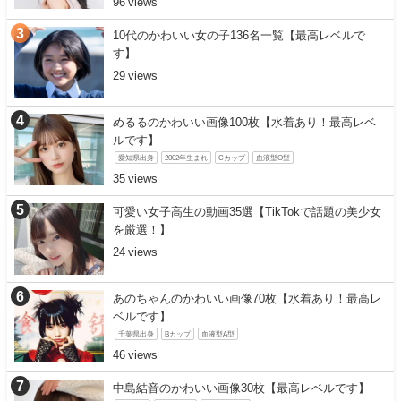
96
10代のかわいい女の子136名一覧【最高レベルで
す】
29
めるるのかわいい画像100枚【水着あり！最高レベ
ルです】
愛知県出身
2002年生まれ
Cカップ
血液型O型
35
可愛い女子高生の動画35選【TikTokで話題の美少女
を厳選！】
24
あのちゃんのかわいい画像70枚【水着あり！最高レ
ベルです】
千葉県出身
Bカップ
血液型A型
46
中島結音のかわいい画像30枚【最高レベルです】