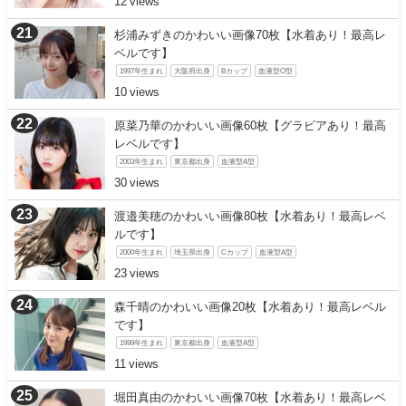
12
杉浦みずきのかわいい画像70枚【水着あり！最高レ
ベルです】
1997年生まれ
大阪府出身
Bカップ
血液型O型
10
原菜乃華のかわいい画像60枚【グラビアあり！最高
レベルです】
2003年生まれ
東京都出身
血液型A型
30
渡邉美穂のかわいい画像80枚【水着あり！最高レベ
ルです】
2000年生まれ
埼玉県出身
Cカップ
血液型A型
23
森千晴のかわいい画像20枚【水着あり！最高レベル
です】
1999年生まれ
東京都出身
血液型A型
11
堀田真由のかわいい画像70枚【水着あり！最高レベ