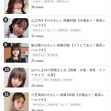
今日好き
広島県出身
2006年生まれ
36
山之内すずのかわいい画像50枚【水着あり！最高レ
ベルです】
2001年生まれ
Bカップ
兵庫県出身
血液型B型
31
飯沼愛のかわいい画像20枚【グラビアあり！最高レ
ベルです】
2003年生まれ
香川県出身
25
はのんまゆの情報まとめ【画像・水着・身長・スリ
ーサイズ・出身】
グラビア
水着
東京都出身
INUWASI
18
小芝風花のかわいい画像160枚【水着あり！最高レ
ベルです】
1997年生まれ
大阪府出身
Cカップ
血液型A型
29