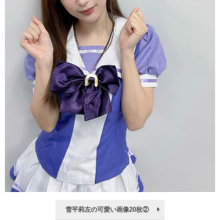
雪平莉左の可愛い画像20枚②