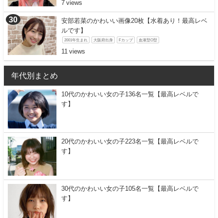
7
安部若菜のかわいい画像20枚【水着あり！最高レベ
ルです】
2001年生まれ
大阪府出身
Fカップ
血液型O型
11
年代別まとめ
10代のかわいい女の子136名一覧【最高レベルで
す】
20代のかわいい女の子223名一覧【最高レベルで
す】
30代のかわいい女の子105名一覧【最高レベルで
す】