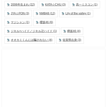
2006年生まれ
(22)
KATA☆CHU
(3)
高一ミスコン
(1)
JYA☆PON
(3)
NMB48
(12)
Lily of the valley
(1)
マジシャン
(1)
櫻坂46
(6)
ジキル×ハイド／ジキル卍ハイド
(1)
欅坂46
(4)
オオカミくんには騙されない
(4)
佐賀県出身
(3)