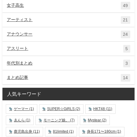
女子高生
49
アーティスト
21
アナウンサー
24
アスリート
5
年代別まとめ
3
まとめ記事
14
人気キーワード
ゲーマー
(1)
SUPER☆GiRLS
(2)
HKT48
(11)
ゑんら
(1)
モーニング娘。
(7)
Mystear
(2)
鹿児島出身
(11)
81limited
(1)
身長171〜180cm
(1)