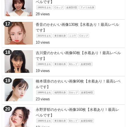
ベルです】
1993年生まれ
Cカップ
血液型O型
アメリカ出身
28
香音のかわいい画像130枚【水着あり！最高レベル
です】
2001年生まれ
東京都出身
ニコラ
Cカップ
10
吉川愛のかわいい画像60枚【水着あり！最高レベル
です】
1999年生まれ
東京都出身
Bカップ
血液型B型
19
橋本環奈のかわいい画像90枚【水着あり！最高レベ
ルです】
1999年生まれ
福岡県出身
Dカップ
血液型AB型
23
永野芽郁のかわいい画像160枚【水着あり！最高レ
ベルです】
1999年生まれ
東京都出身
Bカップ
血液型AB型