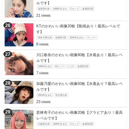
ルです】
滋賀県出身
1998年生まれ
Cカップ
血液型O型
21
KTのかわいい画像20枚【動画あり！最高レベルで
す】
神奈川県出身
血液型O型
2004年生まれ
ラッパー
8
川口春奈のかわいい画像90枚【水着あり！最高レベ
ルです】
1995年生まれ
Bカップ
ニコラ
血液型O型
7
加藤乃愛のかわいい画像50枚【水着あり？最高レベ
ルです】
2003年生まれ
埼玉県出身
23
若林有子のかわいい画像20枚【グラビアあり！最高
レベルです】
大阪府出身
1996年生まれ
Cカップ
血液型A型