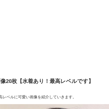
像20枚【水着あり！最高レベルです】
高レベルに可愛い画像を紹介していきます。