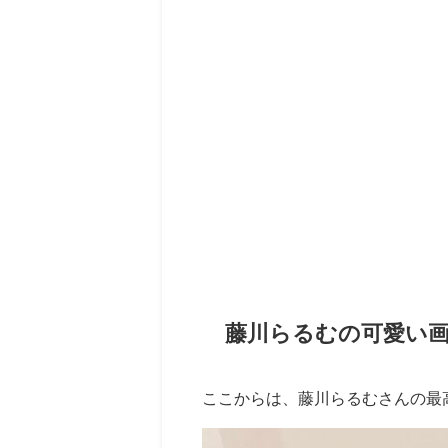
藤川らるむの可愛い画
ここからは、藤川らるむさんの最