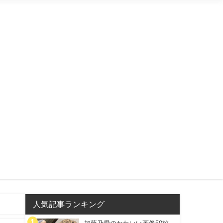
人気記事ランキング