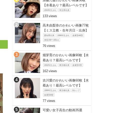
加藤乃愛のかわいい画像50枚
【水着あり？最高レベルです】
2003年生まれ
埼玉県出身
133
】
高木由梨奈のかわいい画像77枚
【ミス立教・生年月日・出身】
愛知県出身
1996年生まれ
血液型AB型
身長156〜160cm
76
畑芽育のかわいい画像90枚【水
着あり？最高レベルです】
2002年生まれ
東京都出身
血液型O型
162
吉川愛のかわいい画像60枚【水
着あり！最高レベルです】
1999年生まれ
東京都出身
Bカップ
血液型B型
77
可愛い女子高生の動画35選