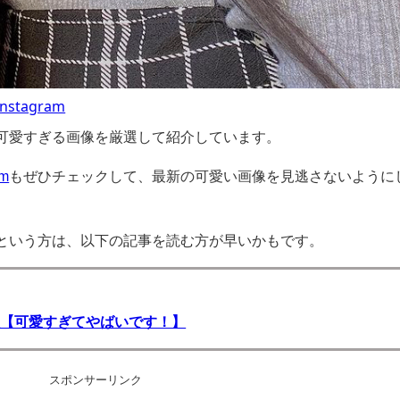
stagram
可愛すぎる画像を厳選して紹介しています。
am
もぜひチェックして、最新の可愛い画像を見逃さないように
という方は、以下の記事を読む方が早いかもです。
枚【可愛すぎてやばいです！】
スポンサーリンク