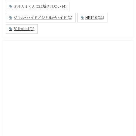
オオカミくんには騙されない
(4)
ジキル×ハイド／ジキル卍ハイド
(1)
HKT48
(11)
81limited
(1)