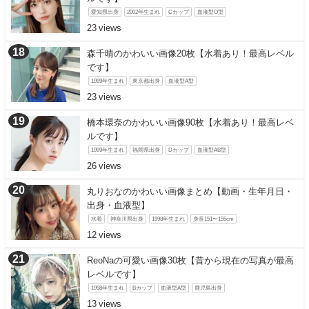
愛知県出身
2002年生まれ
Cカップ
血液型O型
23
森千晴のかわいい画像20枚【水着あり！最高レベル
です】
1999年生まれ
東京都出身
血液型A型
23
橋本環奈のかわいい画像90枚【水着あり！最高レベ
ルです】
1999年生まれ
福岡県出身
Dカップ
血液型AB型
26
丸りおなのかわいい画像まとめ【動画・生年月日・
出身・血液型】
水着
神奈川県出身
1998年生まれ
身長151〜155cm
12
ReoNaの可愛い画像30枚【昔から現在の写真が最高
レベルです】
1998年生まれ
Bカップ
血液型A型
鹿児島出身
13