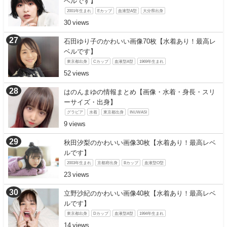
ベルです】
2001年生まれ
Eカップ
血液型A型
大分県出身
30
石田ゆり子のかわいい画像70枚【水着あり！最高レ
ベルです】
東京都出身
Cカップ
血液型A型
1969年生まれ
52
はのんまゆの情報まとめ【画像・水着・身長・スリ
ーサイズ・出身】
グラビア
水着
東京都出身
INUWASI
9
秋田汐梨のかわいい画像30枚【水着あり！最高レベ
ルです】
2003年生まれ
京都府出身
Bカップ
血液型O型
23
立野沙紀のかわいい画像40枚【水着あり！最高レベ
ルです】
東京都出身
Dカップ
血液型A型
1994年生まれ
14