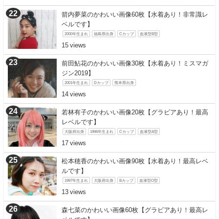
箭内夢菜のかわいい画像60枚【水着あり！非常識レ
ベルです】
2000年生まれ
福島県出身
Cカップ
血液型B型
15
前田鮎花のかわいい画像30枚【水着あり！ミスマガ
ジン2019】
2001年生まれ
Dカップ
熊本県出身
14
若林有子のかわいい画像20枚【グラビアあり！最高
レベルです】
大阪府出身
1996年生まれ
Cカップ
血液型A型
17
松本穂香のかわいい画像90枚【水着あり！最高レベ
ルです】
1997年生まれ
大阪府出身
Bカップ
血液型O型
13
森七菜のかわいい画像60枚【グラビアあり！最高レ