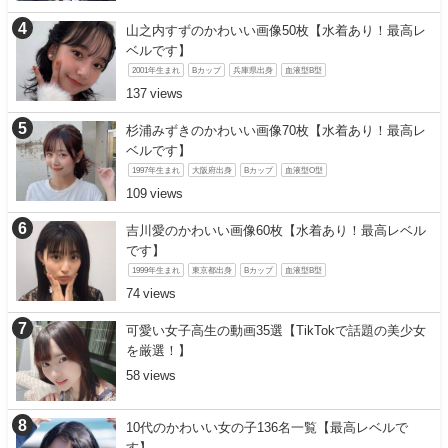
山之内すずのかわいい画像50枚【水着あり！最高レ
ベルです】
2001年生まれ
Bカップ
兵庫県出身
血液型B型
137
杉浦みずきのかわいい画像70枚【水着あり！最高レ
ベルです】
1997年生まれ
大阪府出身
Bカップ
血液型O型
109
吉川愛のかわいい画像60枚【水着あり！最高レベル
です】
1999年生まれ
東京都出身
Bカップ
血液型B型
74
可愛い女子高生の動画35選【TikTokで話題の美少女
を厳選！】
58
10代のかわいい女の子136名一覧【最高レベルで
す】