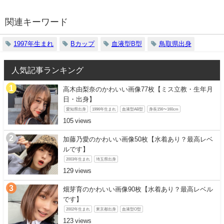
関連キーワード
1997年生まれ
Bカップ
血液型B型
鳥取県出身
人気記事ランキング
高木由梨奈のかわいい画像77枚【ミス立教・生年月
日・出身】
愛知県出身
1996年生まれ
血液型AB型
身長156〜160cm
105
加藤乃愛のかわいい画像50枚【水着あり？最高レベ
ルです】
2003年生まれ
埼玉県出身
129
畑芽育のかわいい画像90枚【水着あり？最高レベル
です】
2002年生まれ
東京都出身
血液型O型
123