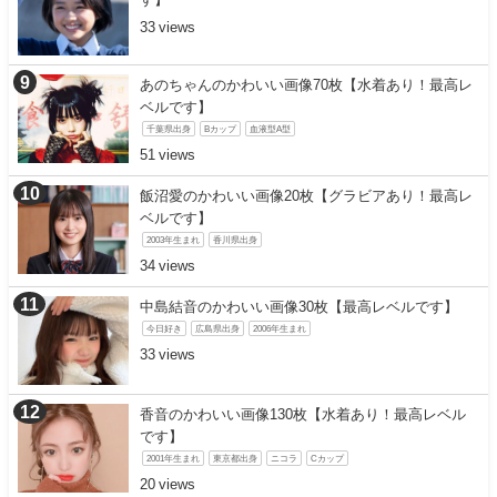
33
あのちゃんのかわいい画像70枚【水着あり！最高レ
ベルです】
千葉県出身
Bカップ
血液型A型
51
飯沼愛のかわいい画像20枚【グラビアあり！最高レ
ベルです】
2003年生まれ
香川県出身
34
中島結音のかわいい画像30枚【最高レベルです】
今日好き
広島県出身
2006年生まれ
33
香音のかわいい画像130枚【水着あり！最高レベル
です】
2001年生まれ
東京都出身
ニコラ
Cカップ
20