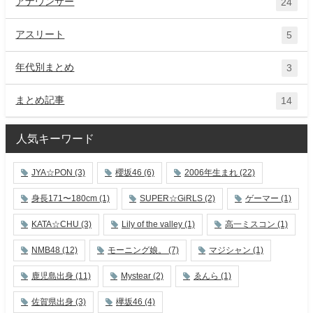
アナウンサー
24
アスリート
5
年代別まとめ
3
まとめ記事
14
人気キーワード
JYA☆PON
(3)
櫻坂46
(6)
2006年生まれ
(22)
身長171〜180cm
(1)
SUPER☆GiRLS
(2)
ゲーマー
(1)
KATA☆CHU
(3)
Lily of the valley
(1)
高一ミスコン
(1)
NMB48
(12)
モーニング娘。
(7)
マジシャン
(1)
鹿児島出身
(11)
Mystear
(2)
ゑんら
(1)
佐賀県出身
(3)
欅坂46
(4)