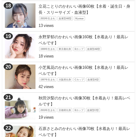
立花ことりのかわいい画像60枚【水着・誕生日・身
長・スリーサイズ・血液型】
2003年生まれ
血液型AB型
Mystear
13
永野芽郁のかわいい画像160枚【水着あり！最高レ
ベルです】
1999年生まれ
東京都出身
Bカップ
血液型AB型
18
小芝風花のかわいい画像160枚【水着あり！最高レ
ベルです】
1997年生まれ
大阪府出身
Cカップ
血液型A型
42
秋田汐梨のかわいい画像30枚【水着あり！最高レベ
ルです】
2003年生まれ
京都府出身
Bカップ
血液型O型
19
石原さとみのかわいい画像70枚【水着あり！最高レ
ベルです】