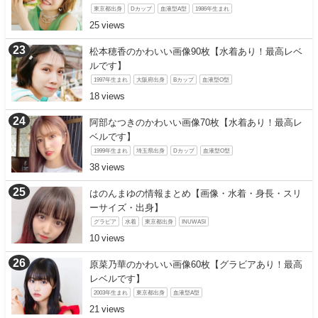
東京都出身
Dカップ
血液型A型
1986年生まれ
25
松本穂香のかわいい画像90枚【水着あり！最高レベ
ルです】
1997年生まれ
大阪府出身
Bカップ
血液型O型
18
阿部なつきのかわいい画像70枚【水着あり！最高レ
ベルです】
1999年生まれ
埼玉県出身
Dカップ
血液型O型
38
はのんまゆの情報まとめ【画像・水着・身長・スリ
ーサイズ・出身】
グラビア
水着
東京都出身
INUWASI
10
原菜乃華のかわいい画像60枚【グラビアあり！最高
レベルです】
2003年生まれ
東京都出身
血液型A型
21