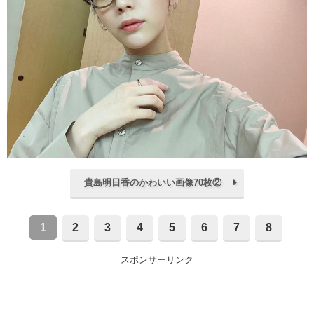
貴島明日香のかわいい画像70枚②
1
2
3
4
5
6
7
8
スポンサーリンク