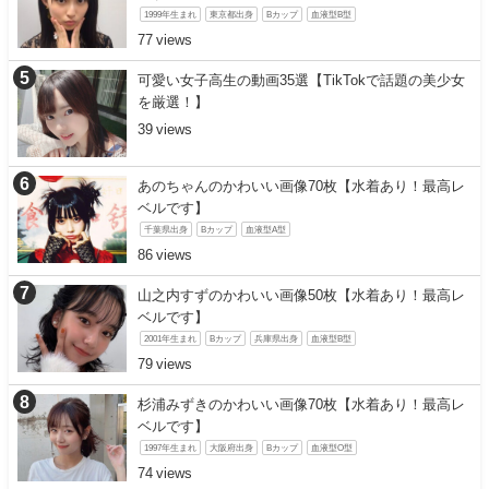
1999年生まれ
東京都出身
Bカップ
血液型B型
77
可愛い女子高生の動画35選【TikTokで話題の美少女
を厳選！】
39
あのちゃんのかわいい画像70枚【水着あり！最高レ
ベルです】
千葉県出身
Bカップ
血液型A型
86
山之内すずのかわいい画像50枚【水着あり！最高レ
ベルです】
2001年生まれ
Bカップ
兵庫県出身
血液型B型
79
杉浦みずきのかわいい画像70枚【水着あり！最高レ
ベルです】
1997年生まれ
大阪府出身
Bカップ
血液型O型
74