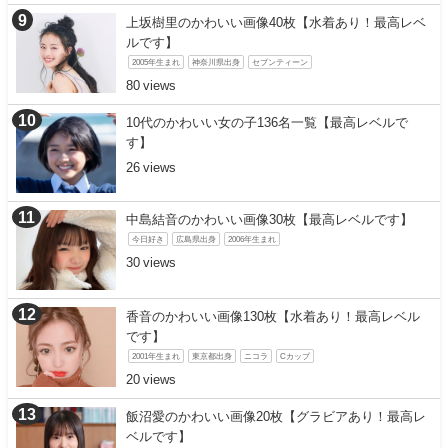
上坂樹里のかわいい画像40枚【水着あり！最高レベ
ルです】
2005年生まれ
神奈川県出身
セブンティーン
80
10代のかわいい女の子136名一覧【最高レベルで
す】
26
中島結音のかわいい画像30枚【最高レベルです】
今日好き
広島県出身
2006年生まれ
30
香音のかわいい画像130枚【水着あり！最高レベル
です】
2001年生まれ
東京都出身
ニコラ
Cカップ
20
飯沼愛のかわいい画像20枚【グラビアあり！最高レ
ベルです】