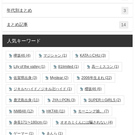
年代別まとめ
3
まとめ記事
14
人気キーワード
欅坂46
(4)
マジシャン
(1)
KATA☆CHU
(3)
Lily of the valley
(1)
81limited
(1)
高一ミスコン
(1)
佐賀県出身
(3)
Mystear
(2)
2006年生まれ
(22)
ジキル×ハイド／ジキル卍ハイド
(1)
櫻坂46
(6)
鹿児島出身
(11)
JYA☆PON
(3)
SUPER☆GiRLS
(2)
NMB48
(12)
HKT48
(11)
モーニング娘。
(7)
身長171〜180cm
(1)
オオカミくんには騙されない
(4)
ゲーマー
(1)
ゑんら
(1)