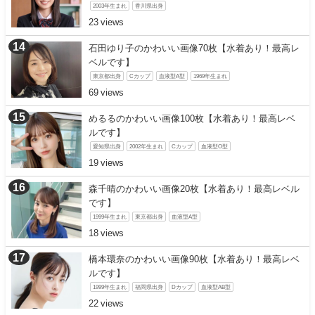
2003年生まれ
香川県出身
23
石田ゆり子のかわいい画像70枚【水着あり！最高レ
ベルです】
東京都出身
Cカップ
血液型A型
1969年生まれ
69
めるるのかわいい画像100枚【水着あり！最高レベ
ルです】
愛知県出身
2002年生まれ
Cカップ
血液型O型
19
森千晴のかわいい画像20枚【水着あり！最高レベル
です】
1999年生まれ
東京都出身
血液型A型
18
橋本環奈のかわいい画像90枚【水着あり！最高レベ
ルです】
1999年生まれ
福岡県出身
Dカップ
血液型AB型
22