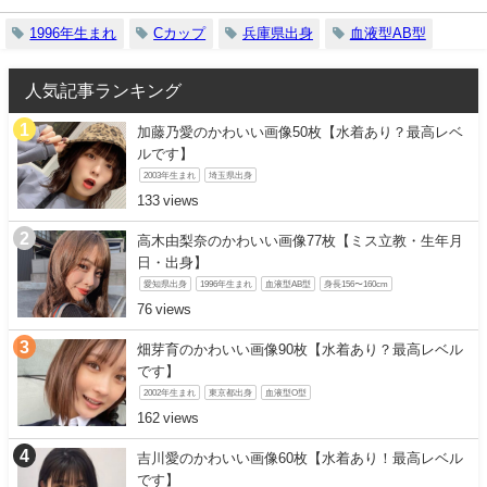
1996年生まれ
Cカップ
兵庫県出身
血液型AB型
人気記事ランキング
加藤乃愛のかわいい画像50枚【水着あり？最高レベ
ルです】
2003年生まれ
埼玉県出身
133
高木由梨奈のかわいい画像77枚【ミス立教・生年月
日・出身】
愛知県出身
1996年生まれ
血液型AB型
身長156〜160cm
76
畑芽育のかわいい画像90枚【水着あり？最高レベル
です】
2002年生まれ
東京都出身
血液型O型
162
吉川愛のかわいい画像60枚【水着あり！最高レベル
です】