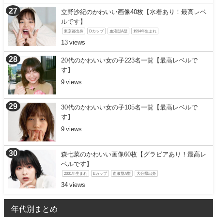
立野沙紀のかわいい画像40枚【水着あり！最高レベ
ルです】
東京都出身
Dカップ
血液型A型
1994年生まれ
13
20代のかわいい女の子223名一覧【最高レベルで
す】
9
30代のかわいい女の子105名一覧【最高レベルで
す】
9
森七菜のかわいい画像60枚【グラビアあり！最高レ
ベルです】
2001年生まれ
Eカップ
血液型A型
大分県出身
34
年代別まとめ