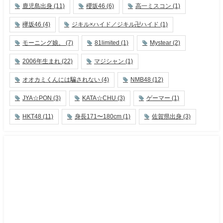
鹿児島出身
(11)
櫻坂46
(6)
高一ミスコン
(1)
欅坂46
(4)
ジキル×ハイド／ジキル卍ハイド
(1)
モーニング娘。
(7)
81limited
(1)
Mystear
(2)
2006年生まれ
(22)
マジシャン
(1)
オオカミくんには騙されない
(4)
NMB48
(12)
JYA☆PON
(3)
KATA☆CHU
(3)
ゲーマー
(1)
HKT48
(11)
身長171〜180cm
(1)
佐賀県出身
(3)