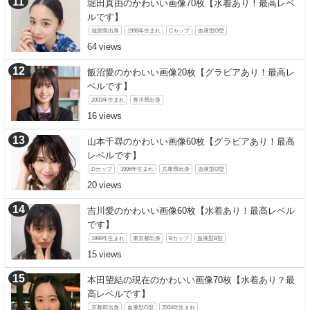
堀田真由のかわいい画像70枚【水着あり！最高レベ
ルです】
滋賀県出身
1998年生まれ
Cカップ
血液型O型
64
飯沼愛のかわいい画像20枚【グラビアあり！最高レ
ベルです】
2003年生まれ
香川県出身
16
山本千尋のかわいい画像60枚【グラビアあり！最高
レベルです】
Dカップ
1996年生まれ
兵庫県出身
血液型O型
20
吉川愛のかわいい画像60枚【水着あり！最高レベル
です】
1999年生まれ
東京都出身
Bカップ
血液型B型
15
本田望結の現在のかわいい画像70枚【水着あり？最
高レベルです】
京都府出身
血液型O型
2004年生まれ