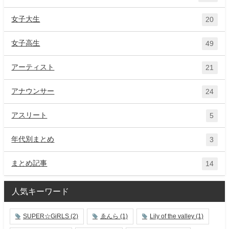
女子大生
20
女子高生
49
アーティスト
21
アナウンサー
24
アスリート
5
年代別まとめ
3
まとめ記事
14
人気キーワード
SUPER☆GiRLS
(2)
ゑんら
(1)
Lily of the valley
(1)