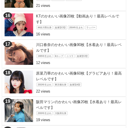
21
KTのかわいい画像20枚【動画あり！最高レベルで
す】
神奈川県出身
血液型O型
2004年生まれ
ラッパー
16
川口春奈のかわいい画像90枚【水着あり！最高レベ
ルです】
1995年生まれ
Bカップ
ニコラ
血液型O型
12
原菜乃華のかわいい画像60枚【グラビアあり！最高
レベルです】
2003年生まれ
東京都出身
血液型A型
22
阪田マリンのかわいい画像20枚【水着あり！最高レ
ベルです】
2000年生まれ
大阪府出身
19