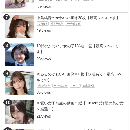
2003年生まれ
京都府出身
Bカップ
血液型O型
60
中島結音のかわいい画像30枚【最高レベルです】
今日好き
広島県出身
2006年生まれ
49
10代のかわいい女の子136名一覧【最高レベルで
す】
23
めるるのかわいい画像100枚【水着あり！最高レベ
ルです】
愛知県出身
2002年生まれ
Cカップ
血液型O型
35
可愛い女子高生の動画35選【TikTokで話題の美少女
を厳選！】
21