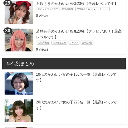
石原さきのかわいい画像20枚【最高レベルです】
ゼロイチファミリア
東京都出身
2007年生まれ
#よーよーよー
8
若林有子のかわいい画像20枚【グラビアあり！最高
レベルです】
大阪府出身
1996年生まれ
Cカップ
血液型A型
9
年代別まとめ
10代のかわいい女の子136名一覧【最高レベルで
す】
20代のかわいい女の子223名一覧【最高レベルで
す】