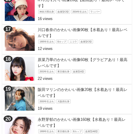
す】
神奈川県出身
血液型O型
2004年生まれ
ラッパー
16
川口春奈のかわいい画像90枚【水着あり！最高レベ
ルです】
1995年生まれ
Bカップ
ニコラ
血液型O型
12
原菜乃華のかわいい画像60枚【グラビアあり！最高
レベルです】
2003年生まれ
東京都出身
血液型A型
22
阪田マリンのかわいい画像20枚【水着あり！最高レ
ベルです】
2000年生まれ
大阪府出身
19
永野芽郁のかわいい画像160枚【水着あり！最高レ
ベルです】
1999年生まれ
東京都出身
Bカップ
血液型AB型