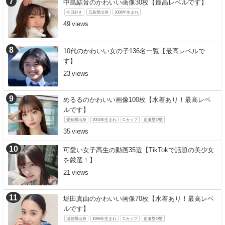
中島結音のかわいい画像30枚【最高レベルです】
今日好き
広島県出身
2006年生まれ
49
10代のかわいい女の子136名一覧【最高レベルで
す】
23
めるるのかわいい画像100枚【水着あり！最高レベ
ルです】
愛知県出身
2002年生まれ
Cカップ
血液型O型
35
可愛い女子高生の動画35選【TikTokで話題の美少女
を厳選！】
21
堀田真由のかわいい画像70枚【水着あり！最高レベ
ルです】
滋賀県出身
1998年生まれ
Cカップ
血液型O型