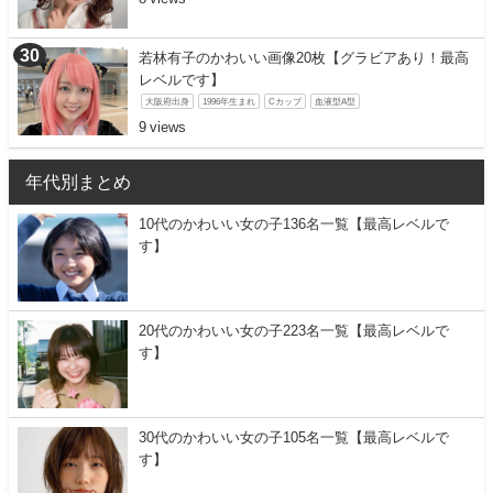
若林有子のかわいい画像20枚【グラビアあり！最高
レベルです】
大阪府出身
1996年生まれ
Cカップ
血液型A型
9
年代別まとめ
10代のかわいい女の子136名一覧【最高レベルで
す】
20代のかわいい女の子223名一覧【最高レベルで
す】
30代のかわいい女の子105名一覧【最高レベルで
す】