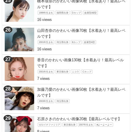
橋本環奈のかわいい画像90枚【水着あり！最高レベ
ルです】
1999年生まれ
福岡県出身
Dカップ
血液型AB型
16
山田杏奈のかわいい画像70枚【水着あり！最高レベ
ルです】
2001年生まれ
埼玉県出身
Bカップ
血液型A型
16
香音のかわいい画像130枚【水着あり！最高レベル
です】
2001年生まれ
東京都出身
ニコラ
Cカップ
7
加藤乃愛のかわいい画像50枚【水着あり？最高レベ
ルです】
2003年生まれ
埼玉県出身
7
石原さきのかわいい画像20枚【最高レベルです】
ゼロイチファミリア
東京都出身
2007年生まれ
#よーよーよー
8