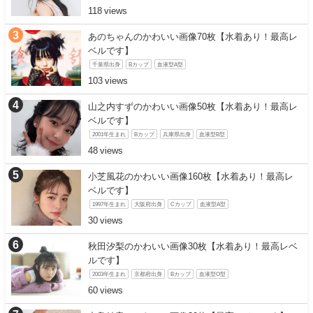
118
あのちゃんのかわいい画像70枚【水着あり！最高レ
ベルです】
千葉県出身
Bカップ
血液型A型
103
山之内すずのかわいい画像50枚【水着あり！最高レ
ベルです】
2001年生まれ
Bカップ
兵庫県出身
血液型B型
48
小芝風花のかわいい画像160枚【水着あり！最高レ
ベルです】
1997年生まれ
大阪府出身
Cカップ
血液型A型
30
秋田汐梨のかわいい画像30枚【水着あり！最高レベ
ルです】
2003年生まれ
京都府出身
Bカップ
血液型O型
60