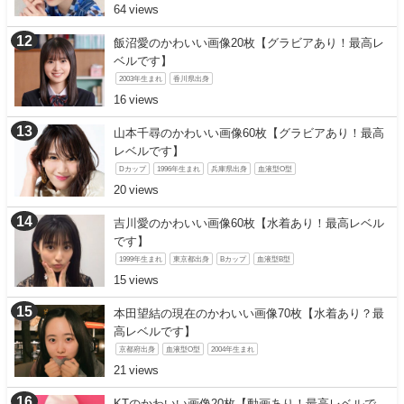
64
飯沼愛のかわいい画像20枚【グラビアあり！最高レ
ベルです】
2003年生まれ
香川県出身
16
山本千尋のかわいい画像60枚【グラビアあり！最高
レベルです】
Dカップ
1996年生まれ
兵庫県出身
血液型O型
20
吉川愛のかわいい画像60枚【水着あり！最高レベル
です】
1999年生まれ
東京都出身
Bカップ
血液型B型
15
本田望結の現在のかわいい画像70枚【水着あり？最
高レベルです】
京都府出身
血液型O型
2004年生まれ
21
KTのかわいい画像20枚【動画あり！最高レベルで