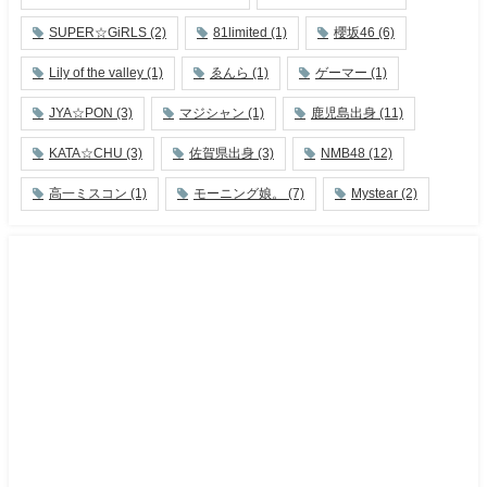
SUPER☆GiRLS
(2)
81limited
(1)
櫻坂46
(6)
Lily of the valley
(1)
ゑんら
(1)
ゲーマー
(1)
JYA☆PON
(3)
マジシャン
(1)
鹿児島出身
(11)
KATA☆CHU
(3)
佐賀県出身
(3)
NMB48
(12)
高一ミスコン
(1)
モーニング娘。
(7)
Mystear
(2)