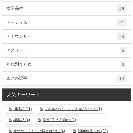
女子高生
49
アーティスト
21
アナウンサー
24
アスリート
5
年代別まとめ
3
まとめ記事
14
人気キーワード
HKT48
(11)
ジキル×ハイド／ジキル卍ハイド
(1)
欅坂46
(4)
身長171〜180cm
(1)
オオカミくんには騙されない
(4)
2006年生まれ
(22)