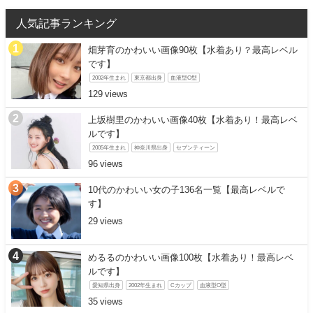
人気記事ランキング
畑芽育のかわいい画像90枚【水着あり？最高レベル
です】
2002年生まれ
東京都出身
血液型O型
129
上坂樹里のかわいい画像40枚【水着あり！最高レベ
ルです】
2005年生まれ
神奈川県出身
セブンティーン
96
10代のかわいい女の子136名一覧【最高レベルで
す】
29
めるるのかわいい画像100枚【水着あり！最高レベ
ルです】
愛知県出身
2002年生まれ
Cカップ
血液型O型
35