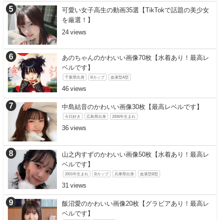
可愛い女子高生の動画35選【TikTokで話題の美少女
を厳選！】
24
あのちゃんのかわいい画像70枚【水着あり！最高レ
ベルです】
千葉県出身
Bカップ
血液型A型
46
中島結音のかわいい画像30枚【最高レベルです】
今日好き
広島県出身
2006年生まれ
36
山之内すずのかわいい画像50枚【水着あり！最高レ
ベルです】
2001年生まれ
Bカップ
兵庫県出身
血液型B型
31
飯沼愛のかわいい画像20枚【グラビアあり！最高レ
ベルです】