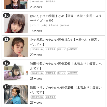
2003年生まれ
香川県出身
25
はのんまゆの情報まとめ【画像・水着・身長・スリ
ーサイズ・出身】
グラビア
水着
東京都出身
INUWASI
18
小芝風花のかわいい画像160枚【水着あり！最高レ
ベルです】
1997年生まれ
大阪府出身
Cカップ
血液型A型
29
秋田汐梨のかわいい画像30枚【水着あり！最高レベ
ルです】
2003年生まれ
京都府出身
Bカップ
血液型O型
33
阪田マリンのかわいい画像20枚【水着あり！最高レ
ベルです】
2000年生まれ
大阪府出身
27