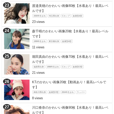
渡邉美穂のかわいい画像80枚【水着あり！最高レベ
ルです】
2000年生まれ
埼玉県出身
Cカップ
血液型A型
23
森千晴のかわいい画像20枚【水着あり！最高レベル
です】
1999年生まれ
東京都出身
血液型A型
11
堀田真由のかわいい画像70枚【水着あり！最高レベ
ルです】
滋賀県出身
1998年生まれ
Cカップ
血液型O型
21
KTのかわいい画像20枚【動画あり！最高レベルで
す】
神奈川県出身
血液型O型
2004年生まれ
ラッパー
8
川口春奈のかわいい画像90枚【水着あり！最高レベ
ルです】