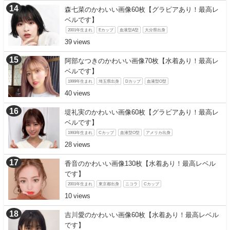
森七菜のかわいい画像60枚【グラビアあり！最高レ
ベルです】
2001年生まれ
Eカップ
血液型A型
大分県出身
39
阿部なつきのかわいい画像70枚【水着あり！最高レ
ベルです】
1999年生まれ
埼玉県出身
Dカップ
血液型O型
40
堤礼実のかわいい画像60枚【グラビアあり！最高レ
ベルです】
1993年生まれ
Cカップ
血液型O型
アメリカ出身
28
香音のかわいい画像130枚【水着あり！最高レベル
です】
2001年生まれ
東京都出身
ニコラ
Cカップ
10
吉川愛のかわいい画像60枚【水着あり！最高レベル
です】