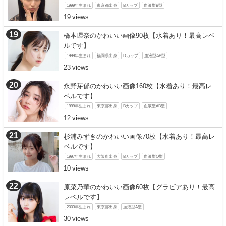
1999年生まれ
東京都出身
Bカップ
血液型B型
19
橋本環奈のかわいい画像90枚【水着あり！最高レベ
ルです】
1999年生まれ
福岡県出身
Dカップ
血液型AB型
23
永野芽郁のかわいい画像160枚【水着あり！最高レ
ベルです】
1999年生まれ
東京都出身
Bカップ
血液型AB型
12
杉浦みずきのかわいい画像70枚【水着あり！最高レ
ベルです】
1997年生まれ
大阪府出身
Bカップ
血液型O型
10
原菜乃華のかわいい画像60枚【グラビアあり！最高
レベルです】
2003年生まれ
東京都出身
血液型A型
30