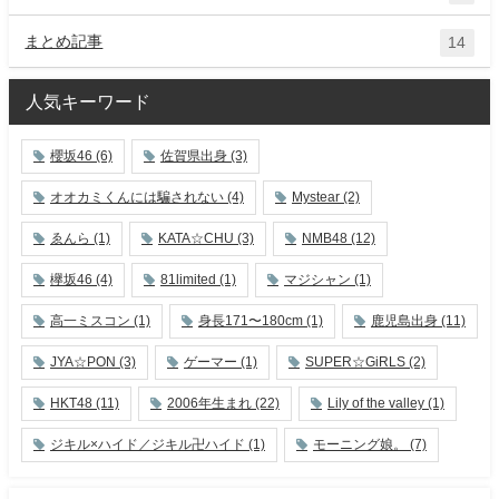
まとめ記事
14
人気キーワード
櫻坂46
(6)
佐賀県出身
(3)
オオカミくんには騙されない
(4)
Mystear
(2)
ゑんら
(1)
KATA☆CHU
(3)
NMB48
(12)
欅坂46
(4)
81limited
(1)
マジシャン
(1)
高一ミスコン
(1)
身長171〜180cm
(1)
鹿児島出身
(11)
JYA☆PON
(3)
ゲーマー
(1)
SUPER☆GiRLS
(2)
HKT48
(11)
2006年生まれ
(22)
Lily of the valley
(1)
ジキル×ハイド／ジキル卍ハイド
(1)
モーニング娘。
(7)