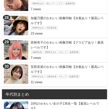
1995年生まれ
Bカップ
ニコラ
血液型O型
7
加藤乃愛のかわいい画像50枚【水着あり？最高レベ
ルです】
2003年生まれ
埼玉県出身
23
若林有子のかわいい画像20枚【グラビアあり！最高
レベルです】
大阪府出身
1996年生まれ
Cカップ
血液型A型
7
安部若菜のかわいい画像20枚【水着あり！最高レベ
ルです】
2001年生まれ
大阪府出身
Fカップ
血液型O型
11
年代別まとめ
10代のかわいい女の子136名一覧【最高レベルで
す】