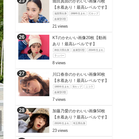
堀田真由のかわいい画像70枚
【水着あり！最高レベルです】
滋賀県出身
1998年生まれ
Cカップ
血液型O型
21
KTのかわいい画像20枚【動画
あり！最高レベルです】
神奈川県出身
血液型O型
2004年生まれ
ラッパー
8
川口春奈のかわいい画像90枚
【水着あり！最高レベルです】
1995年生まれ
Bカップ
ニコラ
血液型O型
7
加藤乃愛のかわいい画像50枚
【水着あり？最高レベルです】
2003年生まれ
埼玉県出身
23