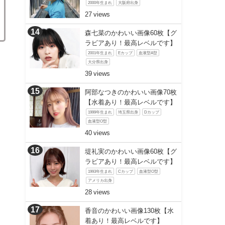
2000年生まれ
大阪府出身
27
森七菜のかわいい画像60枚【グ
ラビアあり！最高レベルです】
2001年生まれ
Eカップ
血液型A型
大分県出身
39
阿部なつきのかわいい画像70枚
【水着あり！最高レベルです】
1999年生まれ
埼玉県出身
Dカップ
血液型O型
40
堤礼実のかわいい画像60枚【グ
ラビアあり！最高レベルです】
1993年生まれ
Cカップ
血液型O型
アメリカ出身
28
香音のかわいい画像130枚【水
着あり！最高レベルです】