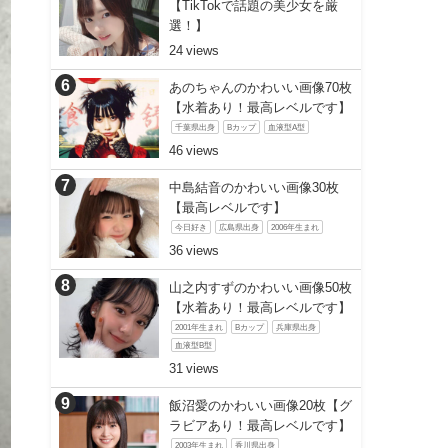
【TikTokで話題の美少女を厳
選！】
24
あのちゃんのかわいい画像70枚
【水着あり！最高レベルです】
千葉県出身
Bカップ
血液型A型
46
中島結音のかわいい画像30枚
【最高レベルです】
今日好き
広島県出身
2006年生まれ
36
山之内すずのかわいい画像50枚
【水着あり！最高レベルです】
2001年生まれ
Bカップ
兵庫県出身
血液型B型
31
飯沼愛のかわいい画像20枚【グ
ラビアあり！最高レベルです】
2003年生まれ
香川県出身