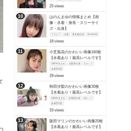
25
はのんまゆの情報まとめ【画
像・水着・身長・スリーサイ
ズ・出身】
グラビア
水着
東京都出身
INUWASI
18
小芝風花のかわいい画像160枚
【水着あり！最高レベルです】
1997年生まれ
大阪府出身
Cカップ
血液型A型
29
て
秋田汐梨のかわいい画像30枚
【水着あり！最高レベルです】
2003年生まれ
京都府出身
Bカップ
血液型O型
33
阪田マリンのかわいい画像20枚
【水着あり！最高レベルです】