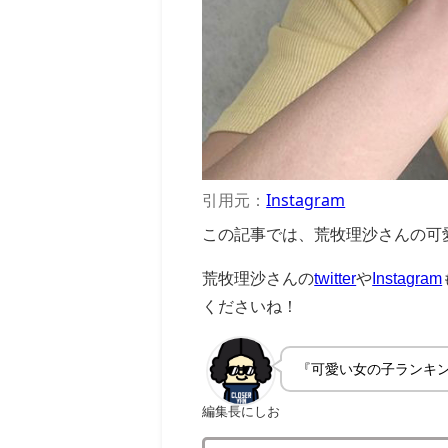
引用元：
Instagram
この記事では、荒牧理沙さんの可
荒牧理沙さんの
twitter
や
Instagram
くださいね！
『可愛い女の子ランキ
編集長にしお