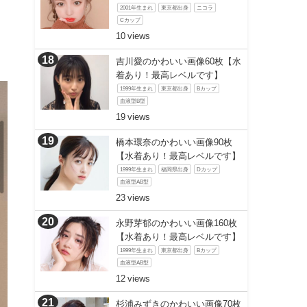
2001年生まれ
東京都出身
ニコラ
Cカップ
10
吉川愛のかわいい画像60枚【水
着あり！最高レベルです】
1999年生まれ
東京都出身
Bカップ
血液型B型
19
橋本環奈のかわいい画像90枚
【水着あり！最高レベルです】
1999年生まれ
福岡県出身
Dカップ
血液型AB型
23
永野芽郁のかわいい画像160枚
【水着あり！最高レベルです】
1999年生まれ
東京都出身
Bカップ
血液型AB型
12
杉浦みずきのかわいい画像70枚