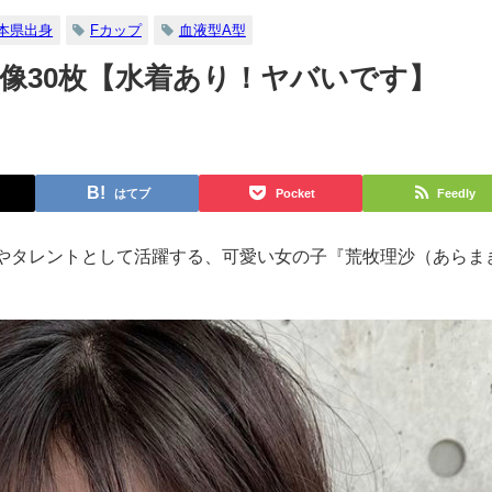
本県出身
Fカップ
血液型A型
像30枚【水着あり！ヤバいです】
はてブ
Pocket
Feedly
やタレントとして活躍する、可愛い女の子『荒牧理沙（あらま