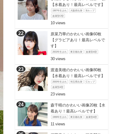
【水着あり！最高レベルです】
1997年生まれ
大阪府出身
Bカップ
血液型O型
10
原菜乃華のかわいい画像60枚
【グラビアあり！最高レベルで
す】
2003年生まれ
東京都出身
血液型A型
30
渡邉美穂のかわいい画像80枚
【水着あり！最高レベルです】
2000年生まれ
埼玉県出身
Cカップ
血液型A型
23
森千晴のかわいい画像20枚【水
着あり！最高レベルです】
1999年生まれ
東京都出身
血液型A型
11