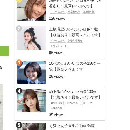
畑芽育のかわいい画像90枚【水
着あり？最高レベルです】
2002年生まれ
東京都出身
血液型O型
129
上坂樹里のかわいい画像40枚
【水着あり！最高レベルです】
2005年生まれ
神奈川県出身
セブンティーン
96
10代のかわいい女の子136名一
き
覧【最高レベルです】
29
めるるのかわいい画像100枚
【水着あり！最高レベルです】
愛知県出身
2002年生まれ
Cカップ
血液型O型
35
可愛い女子高生の動画35選