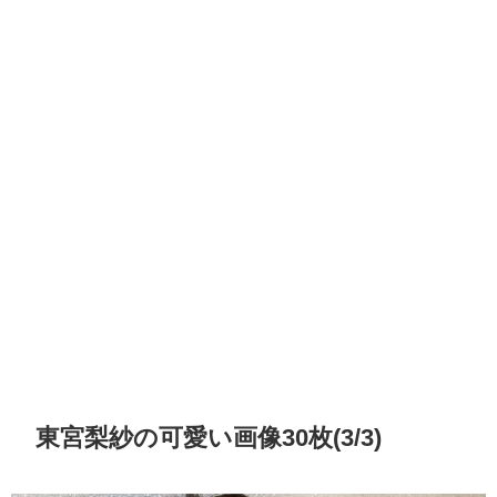
東宮梨紗の可愛い画像30枚(3/3)