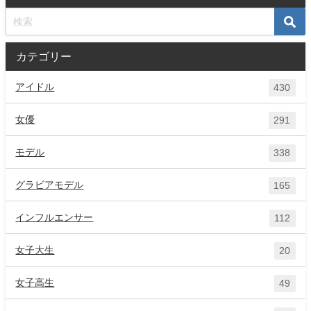
カテゴリー
アイドル
430
女優
291
モデル
338
グラビアモデル
165
インフルエンサー
112
女子大生
20
女子高生
49