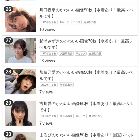
川口春奈のかわいい画像90枚【水着あり！最高レベ
ルです】
1995年生まれ
Bカップ
ニコラ
血液型O型
10
杉浦みずきのかわいい画像70枚【水着あり！最高レ
ベルです】
1997年生まれ
大阪府出身
Bカップ
血液型O型
23
加藤乃愛のかわいい画像50枚【水着あり？最高レベ
ルです】
2003年生まれ
埼玉県出身
7
吉川愛のかわいい画像60枚【水着あり！最高レベル
です】
1999年生まれ
東京都出身
Bカップ
血液型B型
7
まるぴのかわいい画像50枚【水着あり！国宝レベル