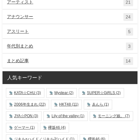
アーティスト
21
アナウンサー
24
アスリート
5
年代別まとめ
3
まとめ記事
14
人気キーワード
KATA☆CHU
(3)
Mystear
(2)
SUPER☆GiRLS
(2)
2006年生まれ
(22)
HKT48
(11)
ゑんら
(1)
JYA☆PON
(3)
Lily of the valley
(1)
モーニング娘。
(7)
ゲーマー
(1)
欅坂46
(4)
ジキル×ハイド／ジキル卍ハイド
(1)
櫻坂46
(6)