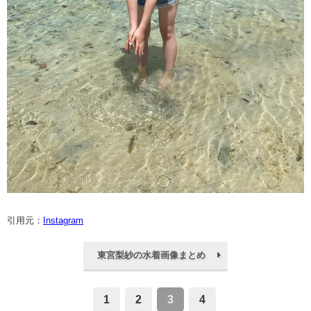
引用元：
Instagram
東宮梨紗の水着画像まとめ
1
2
3
4