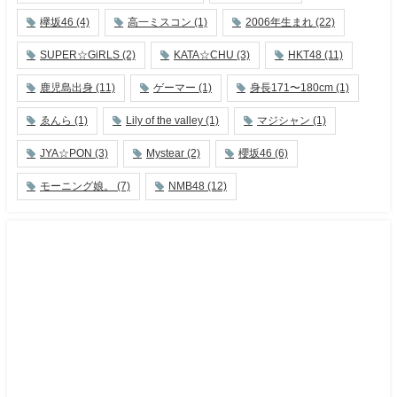
欅坂46
(4)
高一ミスコン
(1)
2006年生まれ
(22)
SUPER☆GiRLS
(2)
KATA☆CHU
(3)
HKT48
(11)
鹿児島出身
(11)
ゲーマー
(1)
身長171〜180cm
(1)
ゑんら
(1)
Lily of the valley
(1)
マジシャン
(1)
JYA☆PON
(3)
Mystear
(2)
櫻坂46
(6)
モーニング娘。
(7)
NMB48
(12)