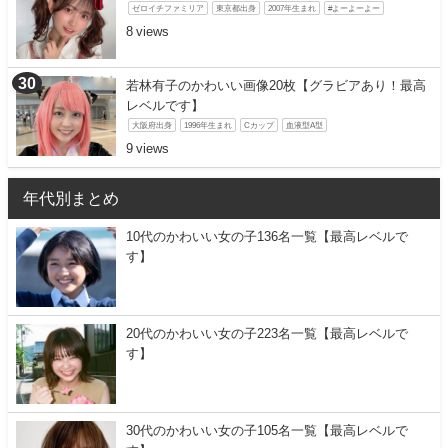
ゼロイチファミリア
東京都出身
2007年生まれ
#よーよーよー
8
若林有子のかわいい画像20枚【グラビアあり！最高
レベルです】
大阪府出身
1996年生まれ
Cカップ
血液型A型
9
年代別まとめ
10代のかわいい女の子136名一覧【最高レベルで
す】
20代のかわいい女の子223名一覧【最高レベルで
す】
30代のかわいい女の子105名一覧【最高レベルで