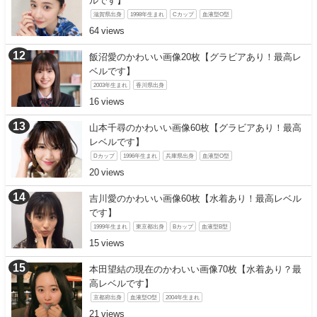
ルです】
滋賀県出身
1998年生まれ
Cカップ
血液型O型
64
飯沼愛のかわいい画像20枚【グラビアあり！最高レ
ベルです】
2003年生まれ
香川県出身
16
山本千尋のかわいい画像60枚【グラビアあり！最高
レベルです】
Dカップ
1996年生まれ
兵庫県出身
血液型O型
20
吉川愛のかわいい画像60枚【水着あり！最高レベル
です】
1999年生まれ
東京都出身
Bカップ
血液型B型
15
本田望結の現在のかわいい画像70枚【水着あり？最
高レベルです】
京都府出身
血液型O型
2004年生まれ
21