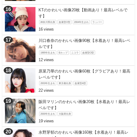
KTのかわいい画像20枚【動画あり！最高レベルで
す】
神奈川県出身
血液型O型
2004年生まれ
ラッパー
16
川口春奈のかわいい画像90枚【水着あり！最高レベ
ルです】
1995年生まれ
Bカップ
ニコラ
血液型O型
12
原菜乃華のかわいい画像60枚【グラビアあり！最高
レベルです】
2003年生まれ
東京都出身
血液型A型
22
阪田マリンのかわいい画像20枚【水着あり！最高レ
ベルです】
2000年生まれ
大阪府出身
19
永野芽郁のかわいい画像160枚【水着あり！最高レ