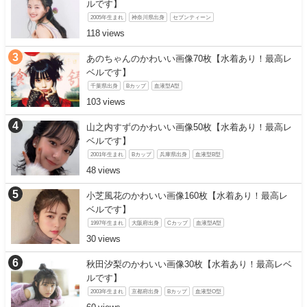
ルです】
2005年生まれ
神奈川県出身
セブンティーン
118
あのちゃんのかわいい画像70枚【水着あり！最高レ
ベルです】
千葉県出身
Bカップ
血液型A型
103
山之内すずのかわいい画像50枚【水着あり！最高レ
ベルです】
2001年生まれ
Bカップ
兵庫県出身
血液型B型
48
小芝風花のかわいい画像160枚【水着あり！最高レ
ベルです】
1997年生まれ
大阪府出身
Cカップ
血液型A型
30
秋田汐梨のかわいい画像30枚【水着あり！最高レベ
ルです】
2003年生まれ
京都府出身
Bカップ
血液型O型