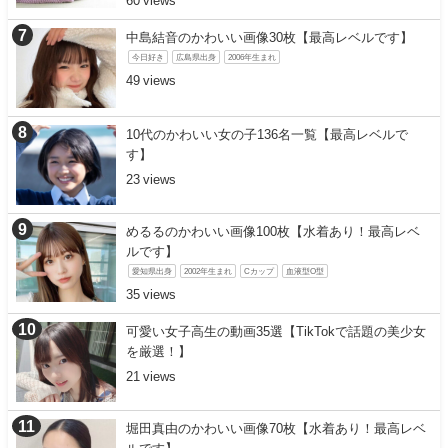
60
中島結音のかわいい画像30枚【最高レベルです】
今日好き
広島県出身
2006年生まれ
49
10代のかわいい女の子136名一覧【最高レベルで
す】
23
めるるのかわいい画像100枚【水着あり！最高レベ
ルです】
愛知県出身
2002年生まれ
Cカップ
血液型O型
35
可愛い女子高生の動画35選【TikTokで話題の美少女
を厳選！】
21
堀田真由のかわいい画像70枚【水着あり！最高レベ