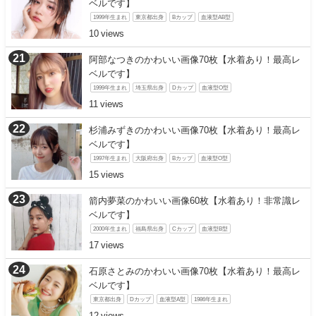
ベルです】
1999年生まれ
東京都出身
Bカップ
血液型AB型
10
阿部なつきのかわいい画像70枚【水着あり！最高レ
ベルです】
1999年生まれ
埼玉県出身
Dカップ
血液型O型
11
杉浦みずきのかわいい画像70枚【水着あり！最高レ
ベルです】
1997年生まれ
大阪府出身
Bカップ
血液型O型
15
箭内夢菜のかわいい画像60枚【水着あり！非常識レ
ベルです】
2000年生まれ
福島県出身
Cカップ
血液型B型
17
石原さとみのかわいい画像70枚【水着あり！最高レ
ベルです】
東京都出身
Dカップ
血液型A型
1986年生まれ
12