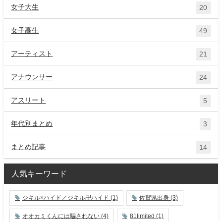
女子大生
20
女子高生
49
アーティスト
21
アナウンサー
24
アスリート
5
年代別まとめ
3
まとめ記事
14
人気キーワード
ジキル×ハイド／ジキル卍ハイド
(1)
佐賀県出身
(3)
オオカミくんには騙されない
(4)
81limited
(1)