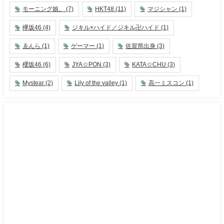
モーニング娘。
(7)
HKT48
(11)
マジシャン
(1)
欅坂46
(4)
ジキル×ハイド／ジキル卍ハイド
(1)
ゑんら
(1)
ゲーマー
(1)
佐賀県出身
(3)
櫻坂46
(6)
JYA☆PON
(3)
KATA☆CHU
(3)
Mystear
(2)
Lily of the valley
(1)
高一ミスコン
(1)