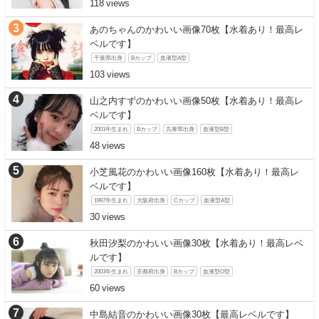
118
あのちゃんのかわいい画像70枚【水着あり！最高レ
ベルです】
千葉県出身
Bカップ
血液型A型
103
山之内すずのかわいい画像50枚【水着あり！最高レ
ベルです】
2001年生まれ
Bカップ
兵庫県出身
血液型B型
48
小芝風花のかわいい画像160枚【水着あり！最高レ
ベルです】
1997年生まれ
大阪府出身
Cカップ
血液型A型
30
秋田汐梨のかわいい画像30枚【水着あり！最高レベ
ルです】
2003年生まれ
京都府出身
Bカップ
血液型O型
60
中島結音のかわいい画像30枚【最高レベルです】