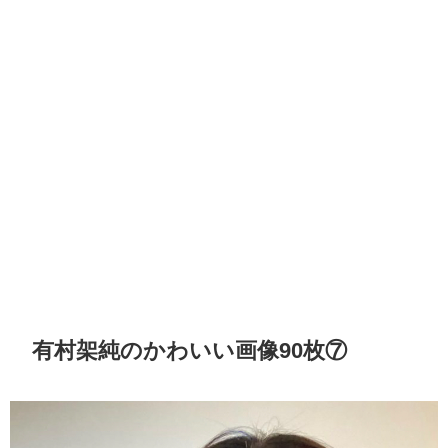
有村架純のかわいい画像90枚⑦