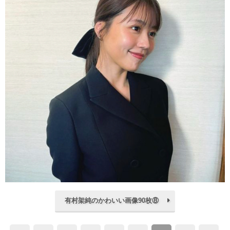
有村架純のかわいい画像90枚⑧