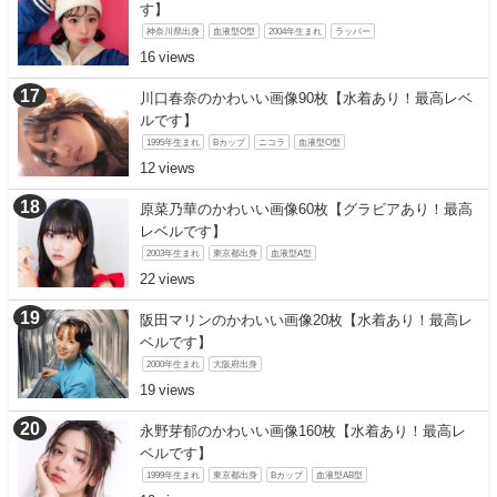
す】
神奈川県出身
血液型O型
2004年生まれ
ラッパー
16
川口春奈のかわいい画像90枚【水着あり！最高レベ
ルです】
1995年生まれ
Bカップ
ニコラ
血液型O型
12
原菜乃華のかわいい画像60枚【グラビアあり！最高
レベルです】
2003年生まれ
東京都出身
血液型A型
22
阪田マリンのかわいい画像20枚【水着あり！最高レ
ベルです】
2000年生まれ
大阪府出身
19
永野芽郁のかわいい画像160枚【水着あり！最高レ
ベルです】
1999年生まれ
東京都出身
Bカップ
血液型AB型