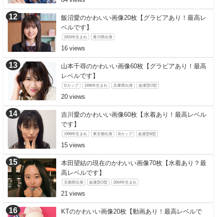
飯沼愛のかわいい画像20枚【グラビアあり！最高レ
ベルです】
2003年生まれ
香川県出身
16
山本千尋のかわいい画像60枚【グラビアあり！最高
レベルです】
Dカップ
1996年生まれ
兵庫県出身
血液型O型
20
吉川愛のかわいい画像60枚【水着あり！最高レベル
です】
1999年生まれ
東京都出身
Bカップ
血液型B型
15
本田望結の現在のかわいい画像70枚【水着あり？最
高レベルです】
京都府出身
血液型O型
2004年生まれ
21
KTのかわいい画像20枚【動画あり！最高レベルで