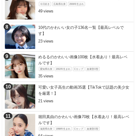
今日好き
広島県出身
2006年生まれ
49
10代のかわいい女の子136名一覧【最高レベルで
す】
23
めるるのかわいい画像100枚【水着あり！最高レベ
ルです】
愛知県出身
2002年生まれ
Cカップ
血液型O型
35
可愛い女子高生の動画35選【TikTokで話題の美少女
を厳選！】
21
堀田真由のかわいい画像70枚【水着あり！最高レベ
ルです】
滋賀県出身
1998年生まれ
Cカップ
血液型O型
64