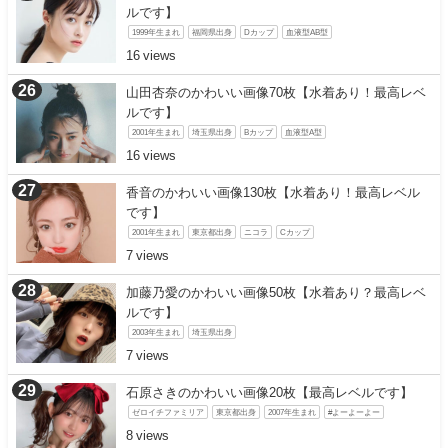
ルです】
1999年生まれ
福岡県出身
Dカップ
血液型AB型
16
山田杏奈のかわいい画像70枚【水着あり！最高レベ
ルです】
2001年生まれ
埼玉県出身
Bカップ
血液型A型
16
香音のかわいい画像130枚【水着あり！最高レベル
です】
2001年生まれ
東京都出身
ニコラ
Cカップ
7
加藤乃愛のかわいい画像50枚【水着あり？最高レベ
ルです】
2003年生まれ
埼玉県出身
7
石原さきのかわいい画像20枚【最高レベルです】
ゼロイチファミリア
東京都出身
2007年生まれ
#よーよーよー
8