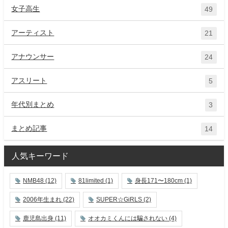
女子高生
49
アーティスト
21
アナウンサー
24
アスリート
5
年代別まとめ
3
まとめ記事
14
人気キーワード
NMB48
(12)
81limited
(1)
身長171〜180cm
(1)
2006年生まれ
(22)
SUPER☆GiRLS
(2)
鹿児島出身
(11)
オオカミくんには騙されない
(4)