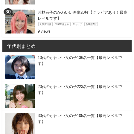
若林有子のかわいい画像20枚【グラビアあり！最高
レベルです】
大阪府出身
1996年生まれ
Cカップ
血液型A型
9
年代別まとめ
10代のかわいい女の子136名一覧【最高レベルで
す】
20代のかわいい女の子223名一覧【最高レベルで
す】
30代のかわいい女の子105名一覧【最高レベルで
す】