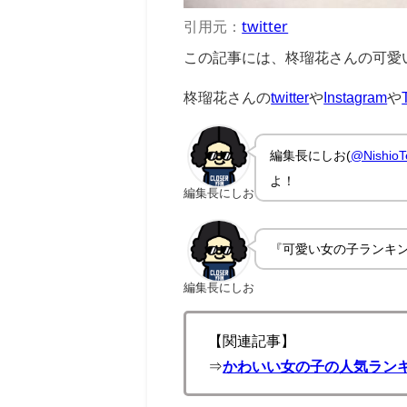
引用元：
twitter
この記事には、柊瑠花さんの可愛
柊瑠花さんの
twitter
や
Instagram
や
編集長にしお(
@NishioT
よ！
編集長にしお
『可愛い女の子ランキ
編集長にしお
【関連記事】
⇒
かわいい女の子の人気ランキ