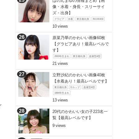
はのんまゆの情報まとめ【画
像・水着・身長・スリーサイ
ズ・出身】
グラビア
水着
東京都出身
INUWASI
10
原菜乃華のかわいい画像60枚
【グラビアあり！最高レベルで
す】
2003年生まれ
東京都出身
血液型A型
21
立野沙紀のかわいい画像40枚
【水着あり！最高レベルです】
東京都出身
Dカップ
血液型A型
1994年生まれ
13
イ
20代のかわいい女の子223名一
覧【最高レベルです】
9