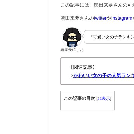
この記事には、熊田来夢さんの可
熊田来夢さんの
twitter
や
Instagram
『可愛い女の子ランキ
編集長にしお
【関連記事】
⇒
かわいい女の子の人気ランキ
この記事の目次
[
非表示
]