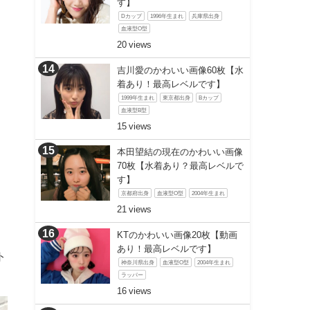
す】
Dカップ
1996年生まれ
兵庫県出身
血液型O型
20
吉川愛のかわいい画像60枚【水
着あり！最高レベルです】
1999年生まれ
東京都出身
Bカップ
血液型B型
15
本田望結の現在のかわいい画像
70枚【水着あり？最高レベルで
す】
京都府出身
血液型O型
2004年生まれ
21
KTのかわいい画像20枚【動画
あり！最高レベルです】
ト
神奈川県出身
血液型O型
2004年生まれ
ラッパー
16