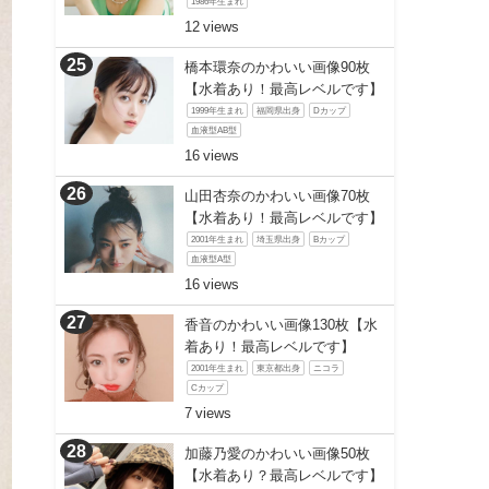
1986年生まれ
12
橋本環奈のかわいい画像90枚
【水着あり！最高レベルです】
1999年生まれ
福岡県出身
Dカップ
血液型AB型
16
山田杏奈のかわいい画像70枚
【水着あり！最高レベルです】
2001年生まれ
埼玉県出身
Bカップ
血液型A型
16
香音のかわいい画像130枚【水
着あり！最高レベルです】
2001年生まれ
東京都出身
ニコラ
Cカップ
7
加藤乃愛のかわいい画像50枚
【水着あり？最高レベルです】