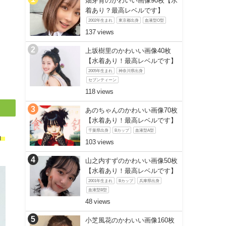
畑芽育のかわいい画像90枚【水
着あり？最高レベルです】
2002年生まれ
東京都出身
血液型O型
137
ス
上坂樹里のかわいい画像40枚
【水着あり！最高レベルです】
2005年生まれ
神奈川県出身
セブンティーン
118
あのちゃんのかわいい画像70枚
【水着あり！最高レベルです】
千葉県出身
Bカップ
血液型A型
」
103
山之内すずのかわいい画像50枚
【水着あり！最高レベルです】
2001年生まれ
Bカップ
兵庫県出身
血液型B型
48
小芝風花のかわいい画像160枚