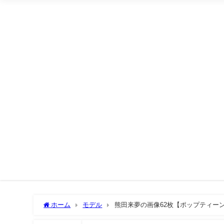
ホーム
モデル
熊田来夢の画像62枚【ポップティー