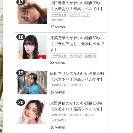
川口春奈のかわいい画像90枚
【水着あり！最高レベルです】
1995年生まれ
Bカップ
ニコラ
血液型O型
12
原菜乃華のかわいい画像60枚
【グラビアあり！最高レベルで
す】
2003年生まれ
東京都出身
血液型A型
22
阪田マリンのかわいい画像20枚
【水着あり！最高レベルです】
2000年生まれ
大阪府出身
19
永野芽郁のかわいい画像160枚
【水着あり！最高レベルです】
1999年生まれ
東京都出身
Bカップ
血液型AB型
10