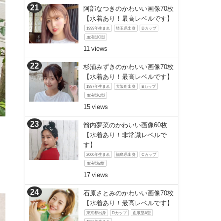
阿部なつきのかわいい画像70枚
【水着あり！最高レベルです】
1999年生まれ
埼玉県出身
Dカップ
血液型O型
11
杉浦みずきのかわいい画像70枚
【水着あり！最高レベルです】
1997年生まれ
大阪府出身
Bカップ
血液型O型
15
箭内夢菜のかわいい画像60枚
【水着あり！非常識レベルで
す】
2000年生まれ
福島県出身
Cカップ
血液型B型
17
石原さとみのかわいい画像70枚
【水着あり！最高レベルです】
東京都出身
Dカップ
血液型A型