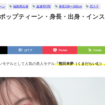
ーン
福島県出身
血液型O型
身長156〜160cm
恋ステ
【ポップティーン・身長・出身・イン
はてブ
Pocket
Feedly
ンモデルとして人気の美人モデル
「熊田来夢（くまだらいむ）