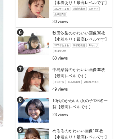
【水着あり！最高レベルです】
1997年生まれ
大阪府出身
Cカップ
血液型A型
30
秋田汐梨のかわいい画像30枚
【水着あり！最高レベルです】
2003年生まれ
京都府出身
Bカップ
血液型O型
60
中島結音のかわいい画像30枚
【最高レベルです】
今日好き
広島県出身
2006年生まれ
49
10代のかわいい女の子136名一
覧【最高レベルです】
23
めるるのかわいい画像100枚
【水着あり！最高レベルです】