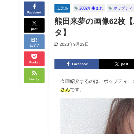
モデル
2002年生まれ
ポップティ
Facebook
熊田来夢の画像62枚
post
タ】
2023年9月29日
はてブ
Pocket
Facebook
post
Feedly
今回紹介するのは、ポップティー
さん
です。