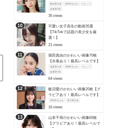
愛知県出身
2002年生まれ
Cカップ
血液型O型
35
可愛い女子高生の動画35選
【TikTokで話題の美少女を厳
選！】
21
堀田真由のかわいい画像70枚
【水着あり！最高レベルです】
滋賀県出身
1998年生まれ
Cカップ
血液型O型
64
飯沼愛のかわいい画像20枚【グ
ラビアあり！最高レベルです】
2003年生まれ
香川県出身
16
山本千尋のかわいい画像60枚
【グラビアあり！最高レベルで