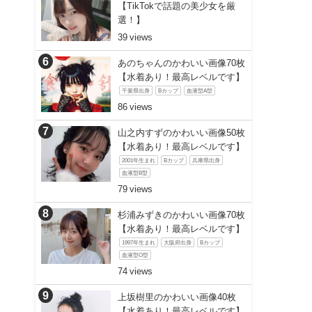
【TikTokで話題の美少女を厳
選！】
39
あのちゃんのかわいい画像70枚
【水着あり！最高レベルです】
千葉県出身
Bカップ
血液型A型
86
山之内すずのかわいい画像50枚
【水着あり！最高レベルです】
2001年生まれ
Bカップ
兵庫県出身
血液型B型
79
杉浦みずきのかわいい画像70枚
【水着あり！最高レベルです】
1997年生まれ
大阪府出身
Bカップ
血液型O型
74
上坂樹里のかわいい画像40枚
【水着あり！最高レベルです】