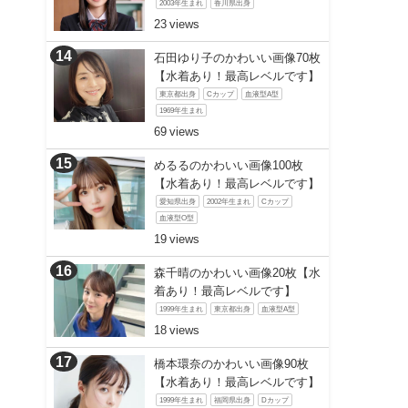
2003年生まれ
香川県出身
23
石田ゆり子のかわいい画像70枚
【水着あり！最高レベルです】
東京都出身
Cカップ
血液型A型
1969年生まれ
69
めるるのかわいい画像100枚
【水着あり！最高レベルです】
愛知県出身
2002年生まれ
Cカップ
血液型O型
19
森千晴のかわいい画像20枚【水
着あり！最高レベルです】
1999年生まれ
東京都出身
血液型A型
18
橋本環奈のかわいい画像90枚
【水着あり！最高レベルです】
1999年生まれ
福岡県出身
Dカップ