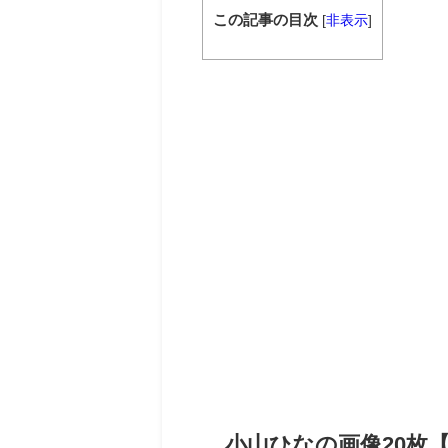
この記事の目次
[
非表示
]
小山ひなの画像20枚