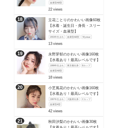
血液型AB型
22
立花ことりのかわいい画像60枚
【水着・誕生日・身長・スリー
サイズ・血液型】
2003年生まれ
血液型AB型
Mystear
13
永野芽郁のかわいい画像160枚
【水着あり！最高レベルです】
1999年生まれ
東京都出身
Bカップ
血液型AB型
18
小芝風花のかわいい画像160枚
【水着あり！最高レベルです】
1997年生まれ
大阪府出身
Cカップ
血液型A型
42
秋田汐梨のかわいい画像30枚
【水着あり！最高レベルです】