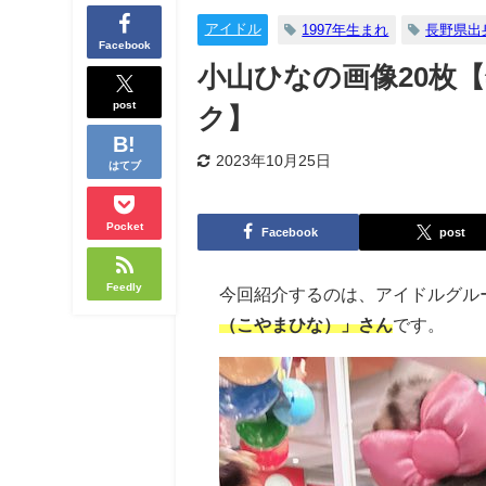
アイドル
1997年生まれ
長野県出
Facebook
小山ひなの画像20枚
post
ク】
2023年10月25日
はてブ
Pocket
Facebook
post
Feedly
今回紹介するのは、アイドルグル
（こやまひな）」さん
です。