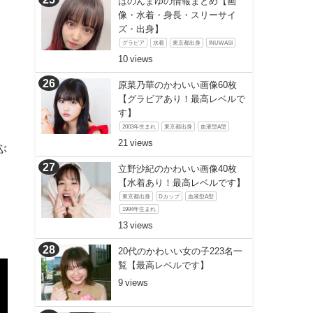
はのんまゆの情報まとめ【画
像・水着・身長・スリーサイ
ズ・出身】
グラビア
水着
東京都出身
INUWASI
10
原菜乃華のかわいい画像60枚
【グラビアあり！最高レベルで
す】
2003年生まれ
東京都出身
血液型A型
21
ぶ
立野沙紀のかわいい画像40枚
【水着あり！最高レベルです】
東京都出身
Dカップ
血液型A型
1994年生まれ
13
20代のかわいい女の子223名一
覧【最高レベルです】
9