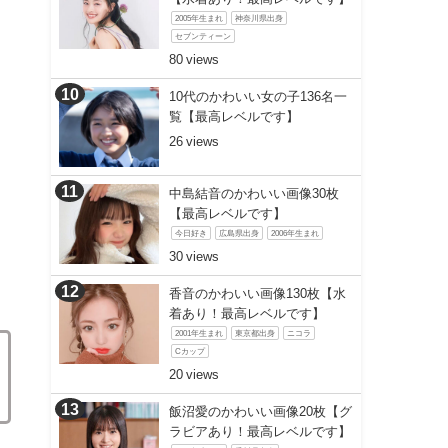
2005年生まれ
神奈川県出身
セブンティーン
80
10代のかわいい女の子136名一
覧【最高レベルです】
26
中島結音のかわいい画像30枚
【最高レベルです】
今日好き
広島県出身
2006年生まれ
30
香音のかわいい画像130枚【水
着あり！最高レベルです】
2001年生まれ
東京都出身
ニコラ
Cカップ
20
飯沼愛のかわいい画像20枚【グ
ラビアあり！最高レベルです】