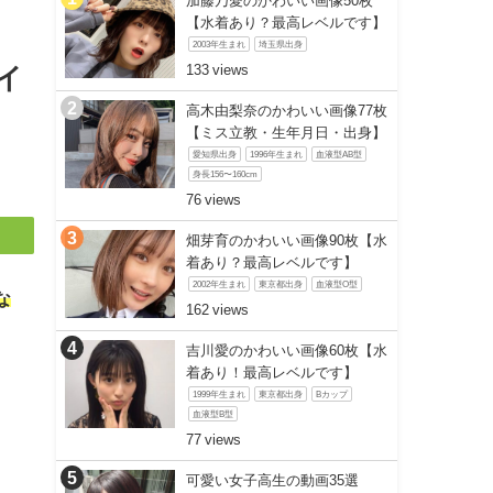
加藤乃愛のかわいい画像50枚
【水着あり？最高レベルです】
2003年生まれ
埼玉県出身
133
イ
高木由梨奈のかわいい画像77枚
【ミス立教・生年月日・出身】
愛知県出身
1996年生まれ
血液型AB型
身長156〜160cm
76
畑芽育のかわいい画像90枚【水
着あり？最高レベルです】
2002年生まれ
東京都出身
血液型O型
な
162
吉川愛のかわいい画像60枚【水
着あり！最高レベルです】
1999年生まれ
東京都出身
Bカップ
血液型B型
77
可愛い女子高生の動画35選