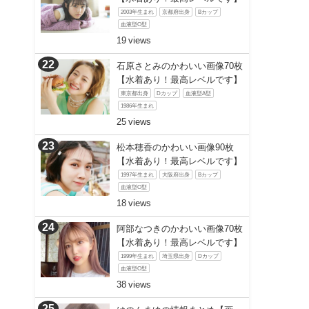
2003年生まれ
京都府出身
Bカップ
血液型O型
19
石原さとみのかわいい画像70枚
【水着あり！最高レベルです】
東京都出身
Dカップ
血液型A型
1986年生まれ
25
松本穂香のかわいい画像90枚
【水着あり！最高レベルです】
1997年生まれ
大阪府出身
Bカップ
血液型O型
18
阿部なつきのかわいい画像70枚
【水着あり！最高レベルです】
1999年生まれ
埼玉県出身
Dカップ
血液型O型
38