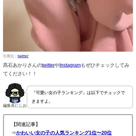
引用元：
twitter
髙石あかりさんの
twitter
や
Instagram
もぜひチェックしてみ
てください！！
『可愛い女の子ランキング』は以下でチェックで
きますよ。
編集長にしお
【関連記事】
⇒
かわいい女の子の人気ランキング1位〜20位