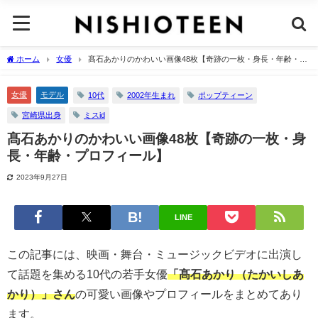
ホーム
女優
髙石あかりのかわいい画像48枚【奇跡の一枚・身長・年齢・プ
ロフィール】
女優
モデル
10代
2002年生まれ
ポップティーン
宮崎県出身
ミスid
髙石あかりのかわいい画像48枚【奇跡の一枚・身
長・年齢・プロフィール】
2023年9月27日
LINE
この記事には、映画・舞台・ミュージックビデオに出演し
て話題を集める10代の若手女優
「髙石あかり（たかいしあ
かり）」さん
の可愛い画像やプロフィールをまとめてあり
ます。