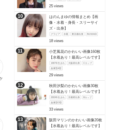
25
はのんまゆの情報まとめ【画
像・水着・身長・スリーサイ
ズ・出身】
グラビア
水着
東京都出身
INUWASI
18
小芝風花のかわいい画像160枚
【水着あり！最高レベルです】
1997年生まれ
大阪府出身
Cカップ
血液型A型
29
ケ
秋田汐梨のかわいい画像30枚
【水着あり！最高レベルです】
2003年生まれ
京都府出身
Bカップ
血液型O型
33
阪田マリンのかわいい画像20枚
【水着あり！最高レベルです】