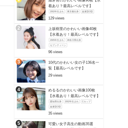
畑芽育のかわいい画像90枚【水
着あり？最高レベルです】
2002年生まれ
東京都出身
血液型O型
129
上坂樹里のかわいい画像40枚
【水着あり！最高レベルです】
2005年生まれ
神奈川県出身
セブンティーン
96
10代のかわいい女の子136名一
覧【最高レベルです】
29
めるるのかわいい画像100枚
【水着あり！最高レベルです】
愛知県出身
2002年生まれ
Cカップ
血液型O型
35
可愛い女子高生の動画35選