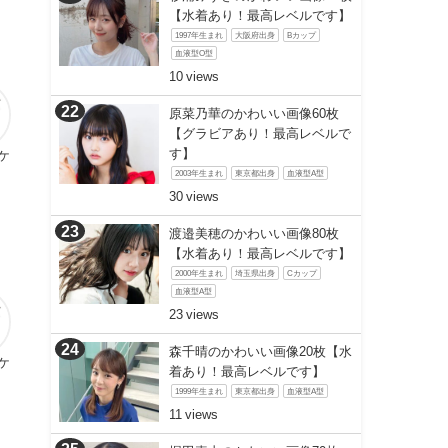
【水着あり！最高レベルです】
1997年生まれ
大阪府出身
Bカップ
血液型O型
10
原菜乃華のかわいい画像60枚
【グラビアあり！最高レベルで
す】
ケ
2003年生まれ
東京都出身
血液型A型
30
渡邉美穂のかわいい画像80枚
【水着あり！最高レベルです】
2000年生まれ
埼玉県出身
Cカップ
血液型A型
23
森千晴のかわいい画像20枚【水
ケ
着あり！最高レベルです】
1999年生まれ
東京都出身
血液型A型
11