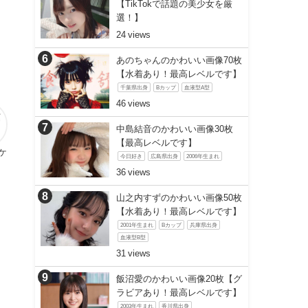
【TikTokで話題の美少女を厳
選！】
24
あのちゃんのかわいい画像70枚
【水着あり！最高レベルです】
千葉県出身
Bカップ
血液型A型
46
中島結音のかわいい画像30枚
【最高レベルです】
ケ
今日好き
広島県出身
2006年生まれ
36
山之内すずのかわいい画像50枚
【水着あり！最高レベルです】
2001年生まれ
Bカップ
兵庫県出身
血液型B型
31
飯沼愛のかわいい画像20枚【グ
ラビアあり！最高レベルです】
2003年生まれ
香川県出身