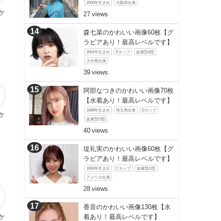
2000年生まれ
大阪府出身
ケ
27
森七菜のかわいい画像60枚【グ
ラビアあり！最高レベルです】
2001年生まれ
Eカップ
血液型A型
大分県出身
39
阿部なつきのかわいい画像70枚
【水着あり！最高レベルです】
1999年生まれ
埼玉県出身
Dカップ
ケ
血液型O型
40
堤礼実のかわいい画像60枚【グ
ラビアあり！最高レベルです】
1993年生まれ
Cカップ
血液型O型
アメリカ出身
28
香音のかわいい画像130枚【水
ケ
着あり！最高レベルです】