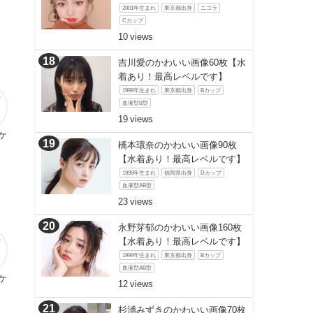
2001年生まれ
東京都出身
ニコラ
Cカップ
10
吉川愛のかわいい画像60枚【水
着あり！最高レベルです】
1999年生まれ
東京都出身
Bカップ
血液型B型
19
ケ
橋本環奈のかわいい画像90枚
【水着あり！最高レベルです】
1999年生まれ
福岡県出身
Dカップ
血液型AB型
23
永野芽郁のかわいい画像160枚
【水着あり！最高レベルです】
1999年生まれ
東京都出身
Bカップ
血液型AB型
ケ
12
杉浦みずきのかわいい画像70枚