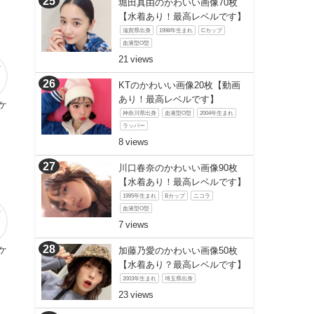
堀田真由のかわいい画像70枚
【水着あり！最高レベルです】
滋賀県出身
1998年生まれ
Cカップ
血液型O型
21
KTのかわいい画像20枚【動画
あり！最高レベルです】
ケ
神奈川県出身
血液型O型
2004年生まれ
ラッパー
8
川口春奈のかわいい画像90枚
【水着あり！最高レベルです】
1995年生まれ
Bカップ
ニコラ
血液型O型
7
ケ
加藤乃愛のかわいい画像50枚
【水着あり？最高レベルです】
2003年生まれ
埼玉県出身
23