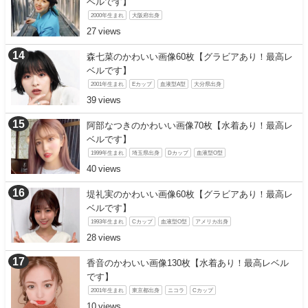
ベルです】
2000年生まれ
大阪府出身
27
森七菜のかわいい画像60枚【グラビアあり！最高レ
ベルです】
2001年生まれ
Eカップ
血液型A型
大分県出身
39
阿部なつきのかわいい画像70枚【水着あり！最高レ
ベルです】
1999年生まれ
埼玉県出身
Dカップ
血液型O型
40
堤礼実のかわいい画像60枚【グラビアあり！最高レ
ベルです】
1993年生まれ
Cカップ
血液型O型
アメリカ出身
28
香音のかわいい画像130枚【水着あり！最高レベル
です】
2001年生まれ
東京都出身
ニコラ
Cカップ
10