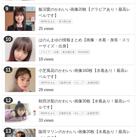
飯沼愛のかわいい画像20枚【グラビアあり！最高レ
ベルです】
2003年生まれ
香川県出身
25
はのんまゆの情報まとめ【画像・水着・身長・スリ
ーサイズ・出身】
グラビア
水着
東京都出身
INUWASI
18
小芝風花のかわいい画像160枚【水着あり！最高レ
ベルです】
1997年生まれ
大阪府出身
Cカップ
血液型A型
29
秋田汐梨のかわいい画像30枚【水着あり！最高レベ
ルです】
2003年生まれ
京都府出身
Bカップ
血液型O型
33
阪田マリンのかわいい画像20枚【水着あり！最高レ