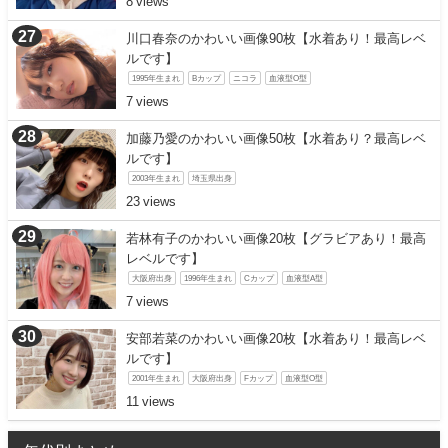
8
川口春奈のかわいい画像90枚【水着あり！最高レベ
ルです】
1995年生まれ
Bカップ
ニコラ
血液型O型
7
加藤乃愛のかわいい画像50枚【水着あり？最高レベ
ルです】
2003年生まれ
埼玉県出身
23
若林有子のかわいい画像20枚【グラビアあり！最高
レベルです】
大阪府出身
1996年生まれ
Cカップ
血液型A型
7
安部若菜のかわいい画像20枚【水着あり！最高レベ
ルです】
2001年生まれ
大阪府出身
Fカップ
血液型O型
11