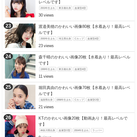
レベルです】
2003年生まれ
東京都出身
血液型A型
30
渡邉美穂のかわいい画像80枚【水着あり！最高レベ
ルです】
2000年生まれ
埼玉県出身
Cカップ
血液型A型
23
森千晴のかわいい画像20枚【水着あり！最高レベル
です】
1999年生まれ
東京都出身
血液型A型
11
堀田真由のかわいい画像70枚【水着あり！最高レベ
ルです】
滋賀県出身
1998年生まれ
Cカップ
血液型O型
21
KTのかわいい画像20枚【動画あり！最高レベルで
す】
神奈川県出身
血液型O型
2004年生まれ
ラッパー