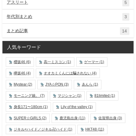
アスリート
5
年代別まとめ
3
まとめ記事
14
人気キーワード
櫻坂46
(6)
高一ミスコン
(1)
ゲーマー
(1)
欅坂46
(4)
オオカミくんには騙されない
(4)
Mystear
(2)
JYA☆PON
(3)
ゑんら
(1)
モーニング娘。
(7)
マジシャン
(1)
81limited
(1)
身長171〜180cm
(1)
Lily of the valley
(1)
SUPER☆GiRLS
(2)
鹿児島出身
(11)
佐賀県出身
(3)
ジキル×ハイド／ジキル卍ハイド
(1)
HKT48
(11)