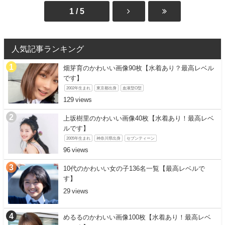
1 / 5
人気記事ランキング
畑芽育のかわいい画像90枚【水着あり？最高レベル
です】
2002年生まれ
東京都出身
血液型O型
129
上坂樹里のかわいい画像40枚【水着あり！最高レベ
ルです】
2005年生まれ
神奈川県出身
セブンティーン
96
10代のかわいい女の子136名一覧【最高レベルで
す】
29
めるるのかわいい画像100枚【水着あり！最高レベ