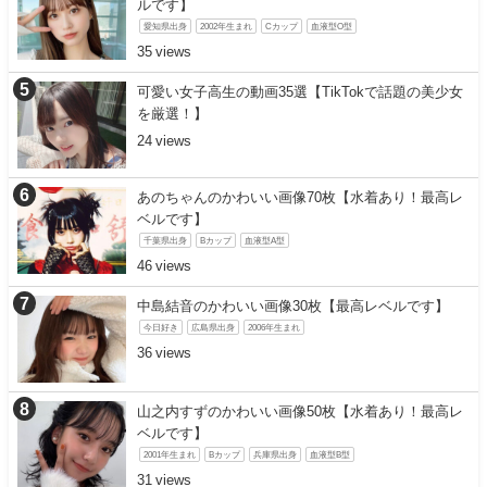
ルです】
愛知県出身
2002年生まれ
Cカップ
血液型O型
35
可愛い女子高生の動画35選【TikTokで話題の美少女
を厳選！】
24
あのちゃんのかわいい画像70枚【水着あり！最高レ
ベルです】
千葉県出身
Bカップ
血液型A型
46
中島結音のかわいい画像30枚【最高レベルです】
今日好き
広島県出身
2006年生まれ
36
山之内すずのかわいい画像50枚【水着あり！最高レ
ベルです】
2001年生まれ
Bカップ
兵庫県出身
血液型B型
31