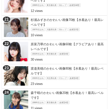
ベルです】
1999年生まれ
東京都出身
Bカップ
血液型AB型
12
杉浦みずきのかわいい画像70枚【水着あり！最高レ
ベルです】
1997年生まれ
大阪府出身
Bカップ
血液型O型
10
原菜乃華のかわいい画像60枚【グラビアあり！最高
レベルです】
2003年生まれ
東京都出身
血液型A型
30
渡邉美穂のかわいい画像80枚【水着あり！最高レベ
ルです】
2000年生まれ
埼玉県出身
Cカップ
血液型A型
23
森千晴のかわいい画像20枚【水着あり！最高レベル
です】
1999年生まれ
東京都出身
血液型A型
11