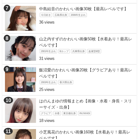
中島結音のかわいい画像30枚【最高レベルです】
今日好き
広島県出身
2006年生まれ
36
山之内すずのかわいい画像50枚【水着あり！最高レ
ベルです】
2001年生まれ
Bカップ
兵庫県出身
血液型B型
31
飯沼愛のかわいい画像20枚【グラビアあり！最高レ
ベルです】
2003年生まれ
香川県出身
25
はのんまゆの情報まとめ【画像・水着・身長・スリ
ーサイズ・出身】
グラビア
水着
東京都出身
INUWASI
18
小芝風花のかわいい画像160枚【水着あり！最高レ
ベルです】