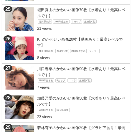
堀田真由のかわいい画像70枚【水着あり！最高レベ
ルです】
滋賀県出身
1998年生まれ
Cカップ
血液型O型
21
KTのかわいい画像20枚【動画あり！最高レベルで
す】
神奈川県出身
血液型O型
2004年生まれ
ラッパー
8
川口春奈のかわいい画像90枚【水着あり！最高レベ
ルです】
1995年生まれ
Bカップ
ニコラ
血液型O型
7
加藤乃愛のかわいい画像50枚【水着あり？最高レベ
ルです】
2003年生まれ
埼玉県出身
23
若林有子のかわいい画像20枚【グラビアあり！最高