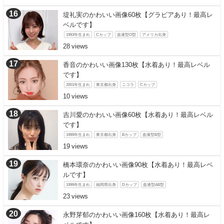
堤礼実のかわいい画像60枚【グラビアあり！最高レ
ベルです】
1993年生まれ
Cカップ
血液型O型
アメリカ出身
28
香音のかわいい画像130枚【水着あり！最高レベル
です】
2001年生まれ
東京都出身
ニコラ
Cカップ
10
吉川愛のかわいい画像60枚【水着あり！最高レベル
です】
1999年生まれ
東京都出身
Bカップ
血液型B型
19
橋本環奈のかわいい画像90枚【水着あり！最高レベ
ルです】
1999年生まれ
福岡県出身
Dカップ
血液型AB型
23
永野芽郁のかわいい画像160枚【水着あり！最高レ