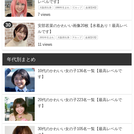
レベルです】
大阪府出身
1996年生まれ
Cカップ
血液型A型
7
安部若菜のかわいい画像20枚【水着あり！最高レベ
ルです】
2001年生まれ
大阪府出身
Fカップ
血液型O型
11
年代別まとめ
10代のかわいい女の子136名一覧【最高レベルで
す】
20代のかわいい女の子223名一覧【最高レベルで
す】
30代のかわいい女の子105名一覧【最高レベルで