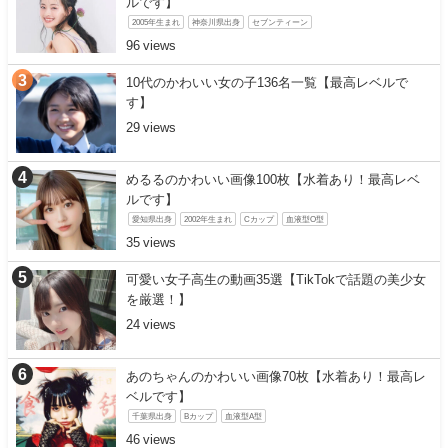
ルです】
2005年生まれ
神奈川県出身
セブンティーン
96
10代のかわいい女の子136名一覧【最高レベルで
す】
29
めるるのかわいい画像100枚【水着あり！最高レベ
ルです】
愛知県出身
2002年生まれ
Cカップ
血液型O型
35
可愛い女子高生の動画35選【TikTokで話題の美少女
を厳選！】
24
あのちゃんのかわいい画像70枚【水着あり！最高レ
ベルです】
千葉県出身
Bカップ
血液型A型
46