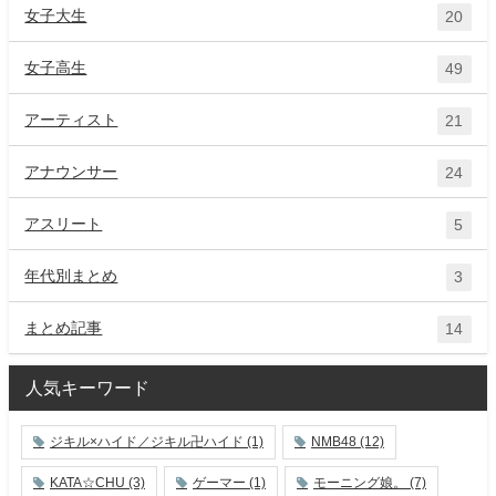
女子大生
20
女子高生
49
アーティスト
21
アナウンサー
24
アスリート
5
年代別まとめ
3
まとめ記事
14
人気キーワード
ジキル×ハイド／ジキル卍ハイド
(1)
NMB48
(12)
KATA☆CHU
(3)
ゲーマー
(1)
モーニング娘。
(7)