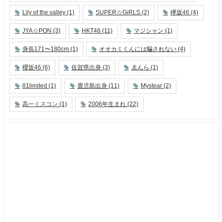
Lily of the valley
(1)
SUPER☆GiRLS
(2)
欅坂46
(4)
JYA☆PON
(3)
HKT48
(11)
マジシャン
(1)
身長171〜180cm
(1)
オオカミくんには騙されない
(4)
櫻坂46
(6)
佐賀県出身
(3)
ゑんら
(1)
81limited
(1)
鹿児島出身
(11)
Mystear
(2)
高一ミスコン
(1)
2006年生まれ
(22)