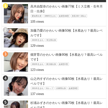
高木由梨奈のかわいい画像77枚【ミス立教・生年月
日・出身】
愛知県出身
1996年生まれ
血液型AB型
身長156〜160cm
105
加藤乃愛のかわいい画像50枚【水着あり？最高レベ
ルです】
2003年生まれ
埼玉県出身
129
畑芽育のかわいい画像90枚【水着あり？最高レベル
です】
2002年生まれ
東京都出身
血液型O型
123
山之内すずのかわいい画像50枚【水着あり！最高レ
ベルです】
2001年生まれ
Bカップ
兵庫県出身
血液型B型
137
杉浦みずきのかわいい画像70枚【水着あり！最高レ
ベルです】