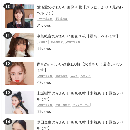
飯沼愛のかわいい画像20枚【グラビアあり！最高レ
ベルです】
2003年生まれ
香川県出身
34
中島結音のかわいい画像30枚【最高レベルです】
今日好き
広島県出身
2006年生まれ
33
香音のかわいい画像130枚【水着あり！最高レベル
です】
2001年生まれ
東京都出身
ニコラ
Cカップ
20
上坂樹里のかわいい画像40枚【水着あり！最高レベ
ルです】
2005年生まれ
神奈川県出身
セブンティーン
66
堀田真由のかわいい画像70枚【水着あり！最高レベ
ルです】