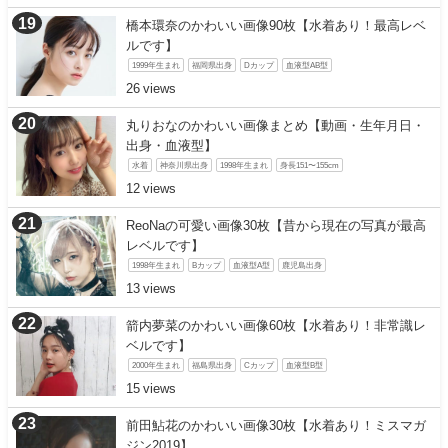
橋本環奈のかわいい画像90枚【水着あり！最高レベ
ルです】
1999年生まれ
福岡県出身
Dカップ
血液型AB型
26
丸りおなのかわいい画像まとめ【動画・生年月日・
出身・血液型】
水着
神奈川県出身
1998年生まれ
身長151〜155cm
12
ReoNaの可愛い画像30枚【昔から現在の写真が最高
レベルです】
1998年生まれ
Bカップ
血液型A型
鹿児島出身
13
箭内夢菜のかわいい画像60枚【水着あり！非常識レ
ベルです】
2000年生まれ
福島県出身
Cカップ
血液型B型
15
前田鮎花のかわいい画像30枚【水着あり！ミスマガ
ジン2019】