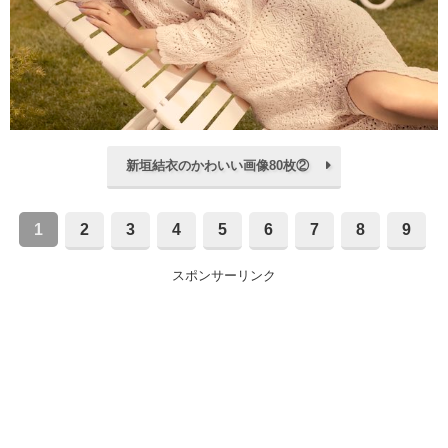
新垣結衣のかわいい画像80枚②
1
2
3
4
5
6
7
8
9
スポンサーリンク