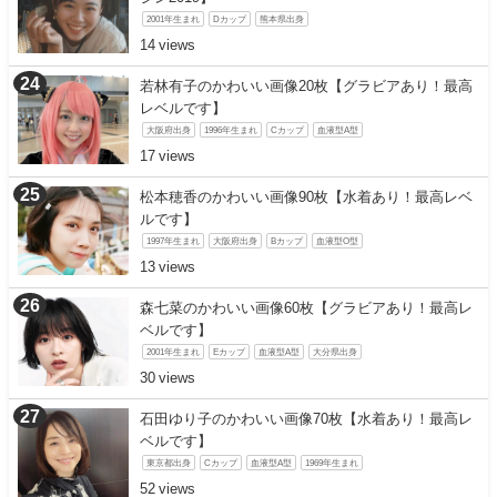
2001年生まれ
Dカップ
熊本県出身
14
若林有子のかわいい画像20枚【グラビアあり！最高
レベルです】
大阪府出身
1996年生まれ
Cカップ
血液型A型
17
松本穂香のかわいい画像90枚【水着あり！最高レベ
ルです】
1997年生まれ
大阪府出身
Bカップ
血液型O型
13
森七菜のかわいい画像60枚【グラビアあり！最高レ
ベルです】
2001年生まれ
Eカップ
血液型A型
大分県出身
30
石田ゆり子のかわいい画像70枚【水着あり！最高レ
ベルです】
東京都出身
Cカップ
血液型A型
1969年生まれ
52