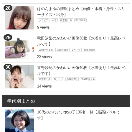
はのんまゆの情報まとめ【画像・水着・身長・スリ
ーサイズ・出身】
グラビア
水着
東京都出身
INUWASI
9
秋田汐梨のかわいい画像30枚【水着あり！最高レベ
ルです】
2003年生まれ
京都府出身
Bカップ
血液型O型
23
立野沙紀のかわいい画像40枚【水着あり！最高レベ
ルです】
東京都出身
Dカップ
血液型A型
1994年生まれ
14
年代別まとめ
10代のかわいい女の子136名一覧【最高レベルで
す】