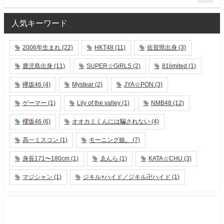
人気キーワード
2006年生まれ
(22)
HKT48
(11)
佐賀県出身
(3)
鹿児島出身
(11)
SUPER☆GiRLS
(2)
81limited
(1)
欅坂46
(4)
Mystear
(2)
JYA☆PON
(3)
ゲーマー
(1)
Lily of the valley
(1)
NMB48
(12)
櫻坂46
(6)
オオカミくんには騙されない
(4)
高一ミスコン
(1)
モーニング娘。
(7)
身長171〜180cm
(1)
ゑんら
(1)
KATA☆CHU
(3)
マジシャン
(1)
ジキル×ハイド／ジキル卍ハイド
(1)