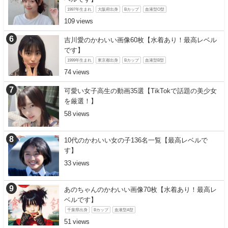
1997年生まれ
大阪府出身
Bカップ
血液型O型
109
吉川愛のかわいい画像60枚【水着あり！最高レベル
です】
1999年生まれ
東京都出身
Bカップ
血液型B型
74
可愛い女子高生の動画35選【TikTokで話題の美少女
を厳選！】
58
10代のかわいい女の子136名一覧【最高レベルで
す】
33
あのちゃんのかわいい画像70枚【水着あり！最高レ
ベルです】
千葉県出身
Bカップ
血液型A型
51