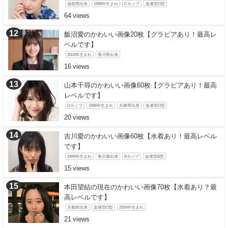
滋賀県出身
1998年生まれ
Cカップ
血液型O型
64
飯沼愛のかわいい画像20枚【グラビアあり！最高レ
ベルです】
2003年生まれ
香川県出身
16
山本千尋のかわいい画像60枚【グラビアあり！最高
レベルです】
Dカップ
1996年生まれ
兵庫県出身
血液型O型
20
吉川愛のかわいい画像60枚【水着あり！最高レベル
です】
1999年生まれ
東京都出身
Bカップ
血液型B型
15
本田望結の現在のかわいい画像70枚【水着あり？最
高レベルです】
京都府出身
血液型O型
2004年生まれ
21