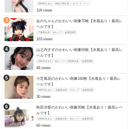
2005年生まれ
神奈川県出身
セブンティーン
118
あのちゃんのかわいい画像70枚【水着あり！最高レ
ベルです】
千葉県出身
Bカップ
血液型A型
103
山之内すずのかわいい画像50枚【水着あり！最高レ
ベルです】
2001年生まれ
Bカップ
兵庫県出身
血液型B型
48
小芝風花のかわいい画像160枚【水着あり！最高レ
ベルです】
1997年生まれ
大阪府出身
Cカップ
血液型A型
30
秋田汐梨のかわいい画像30枚【水着あり！最高レベ
ルです】
2003年生まれ
京都府出身
Bカップ
血液型O型
60