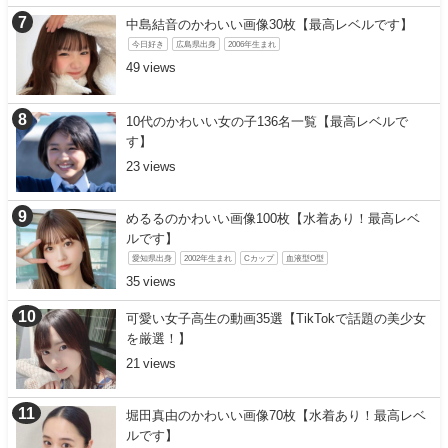
中島結音のかわいい画像30枚【最高レベルです】
今日好き
広島県出身
2006年生まれ
49
10代のかわいい女の子136名一覧【最高レベルで
す】
23
めるるのかわいい画像100枚【水着あり！最高レベ
ルです】
愛知県出身
2002年生まれ
Cカップ
血液型O型
35
可愛い女子高生の動画35選【TikTokで話題の美少女
を厳選！】
21
堀田真由のかわいい画像70枚【水着あり！最高レベ
ルです】