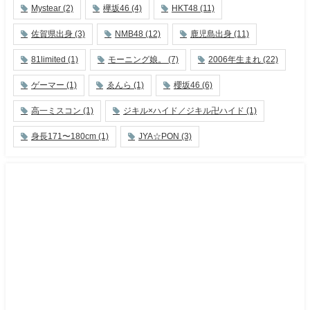
Mystear
(2)
欅坂46
(4)
HKT48
(11)
佐賀県出身
(3)
NMB48
(12)
鹿児島出身
(11)
81limited
(1)
モーニング娘。
(7)
2006年生まれ
(22)
ゲーマー
(1)
ゑんら
(1)
櫻坂46
(6)
高一ミスコン
(1)
ジキル×ハイド／ジキル卍ハイド
(1)
身長171〜180cm
(1)
JYA☆PON
(3)