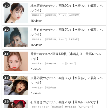
橋本環奈のかわいい画像90枚【水着あり！最高レベ
ルです】
1999年生まれ
福岡県出身
Dカップ
血液型AB型
16
山田杏奈のかわいい画像70枚【水着あり！最高レベ
ルです】
2001年生まれ
埼玉県出身
Bカップ
血液型A型
16
香音のかわいい画像130枚【水着あり！最高レベル
です】
2001年生まれ
東京都出身
ニコラ
Cカップ
7
加藤乃愛のかわいい画像50枚【水着あり？最高レベ
ルです】
2003年生まれ
埼玉県出身
7
石原さきのかわいい画像20枚【最高レベルです】
ゼロイチファミリア
東京都出身
2007年生まれ
#よーよーよー