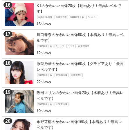
KTのかわいい画像20枚【動画あり！最高レベルで
す】
神奈川県出身
血液型O型
2004年生まれ
ラッパー
16
川口春奈のかわいい画像90枚【水着あり！最高レベ
ルです】
1995年生まれ
Bカップ
ニコラ
血液型O型
12
原菜乃華のかわいい画像60枚【グラビアあり！最高
レベルです】
2003年生まれ
東京都出身
血液型A型
22
阪田マリンのかわいい画像20枚【水着あり！最高レ
ベルです】
2000年生まれ
大阪府出身
19
永野芽郁のかわいい画像160枚【水着あり！最高レ
ベルです】