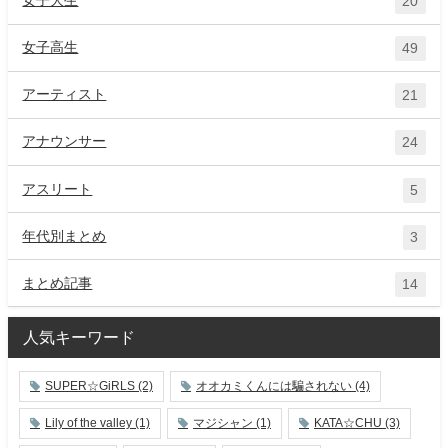
女子大生
20
女子高生
49
アーティスト
21
アナウンサー
24
アスリート
5
年代別まとめ
3
まとめ記事
14
人気キーワード
SUPER☆GiRLS
(2)
オオカミくんには騙されない
(4)
Lily of the valley
(1)
マジシャン
(1)
KATA☆CHU
(3)