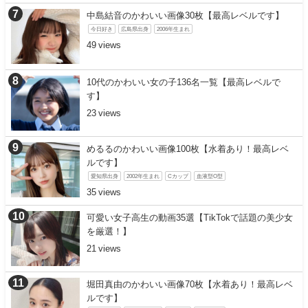
中島結音のかわいい画像30枚【最高レベルです】
今日好き
広島県出身
2006年生まれ
49
10代のかわいい女の子136名一覧【最高レベルで
す】
23
めるるのかわいい画像100枚【水着あり！最高レベ
ルです】
愛知県出身
2002年生まれ
Cカップ
血液型O型
35
可愛い女子高生の動画35選【TikTokで話題の美少女
を厳選！】
21
堀田真由のかわいい画像70枚【水着あり！最高レベ
ルです】