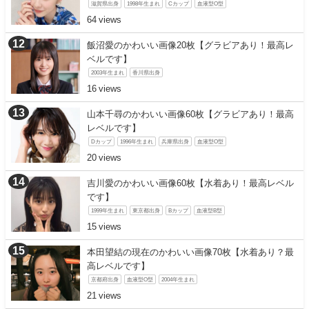
滋賀県出身
1998年生まれ
Cカップ
血液型O型
64
飯沼愛のかわいい画像20枚【グラビアあり！最高レ
ベルです】
2003年生まれ
香川県出身
16
山本千尋のかわいい画像60枚【グラビアあり！最高
レベルです】
Dカップ
1996年生まれ
兵庫県出身
血液型O型
20
吉川愛のかわいい画像60枚【水着あり！最高レベル
です】
1999年生まれ
東京都出身
Bカップ
血液型B型
15
本田望結の現在のかわいい画像70枚【水着あり？最
高レベルです】
京都府出身
血液型O型
2004年生まれ
21