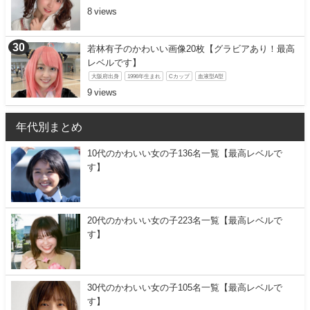
8
若林有子のかわいい画像20枚【グラビアあり！最高
レベルです】
大阪府出身
1996年生まれ
Cカップ
血液型A型
9
年代別まとめ
10代のかわいい女の子136名一覧【最高レベルで
す】
20代のかわいい女の子223名一覧【最高レベルで
す】
30代のかわいい女の子105名一覧【最高レベルで
す】