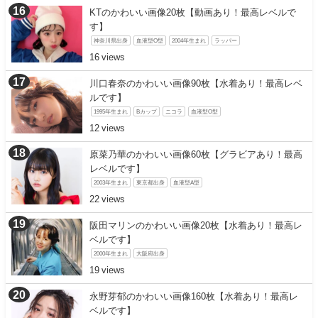
KTのかわいい画像20枚【動画あり！最高レベルで
す】
神奈川県出身
血液型O型
2004年生まれ
ラッパー
16
川口春奈のかわいい画像90枚【水着あり！最高レベ
ルです】
1995年生まれ
Bカップ
ニコラ
血液型O型
12
原菜乃華のかわいい画像60枚【グラビアあり！最高
レベルです】
2003年生まれ
東京都出身
血液型A型
22
阪田マリンのかわいい画像20枚【水着あり！最高レ
ベルです】
2000年生まれ
大阪府出身
19
永野芽郁のかわいい画像160枚【水着あり！最高レ
ベルです】