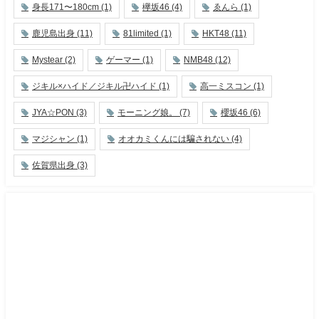
身長171〜180cm
(1)
欅坂46
(4)
ゑんら
(1)
鹿児島出身
(11)
81limited
(1)
HKT48
(11)
Mystear
(2)
ゲーマー
(1)
NMB48
(12)
ジキル×ハイド／ジキル卍ハイド
(1)
高一ミスコン
(1)
JYA☆PON
(3)
モーニング娘。
(7)
櫻坂46
(6)
マジシャン
(1)
オオカミくんには騙されない
(4)
佐賀県出身
(3)