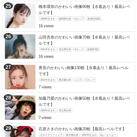
橋本環奈のかわいい画像90枚【水着あり！最高レベ
ルです】
1999年生まれ
福岡県出身
Dカップ
血液型AB型
16
山田杏奈のかわいい画像70枚【水着あり！最高レベ
ルです】
2001年生まれ
埼玉県出身
Bカップ
血液型A型
16
香音のかわいい画像130枚【水着あり！最高レベル
です】
2001年生まれ
東京都出身
ニコラ
Cカップ
7
加藤乃愛のかわいい画像50枚【水着あり？最高レベ
ルです】
2003年生まれ
埼玉県出身
7
石原さきのかわいい画像20枚【最高レベルです】
ゼロイチファミリア
東京都出身
2007年生まれ
#よーよーよー