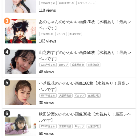
2005年生まれ
神奈川県出身
セブンティーン
118
あのちゃんのかわいい画像70枚【水着あり！最高レ
ベルです】
千葉県出身
Bカップ
血液型A型
103
山之内すずのかわいい画像50枚【水着あり！最高レ
ベルです】
2001年生まれ
Bカップ
兵庫県出身
血液型B型
48
小芝風花のかわいい画像160枚【水着あり！最高レ
ベルです】
1997年生まれ
大阪府出身
Cカップ
血液型A型
30
秋田汐梨のかわいい画像30枚【水着あり！最高レベ
ルです】
2003年生まれ
京都府出身
Bカップ
血液型O型
60