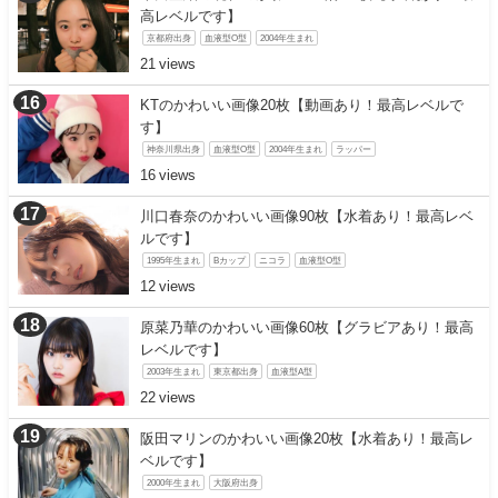
高レベルです】
京都府出身
血液型O型
2004年生まれ
21
KTのかわいい画像20枚【動画あり！最高レベルで
す】
神奈川県出身
血液型O型
2004年生まれ
ラッパー
16
川口春奈のかわいい画像90枚【水着あり！最高レベ
ルです】
1995年生まれ
Bカップ
ニコラ
血液型O型
12
原菜乃華のかわいい画像60枚【グラビアあり！最高
レベルです】
2003年生まれ
東京都出身
血液型A型
22
阪田マリンのかわいい画像20枚【水着あり！最高レ
ベルです】
2000年生まれ
大阪府出身