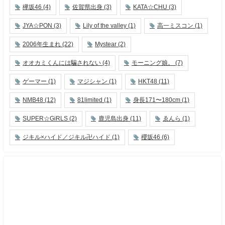
欅坂46
(4)
佐賀県出身
(3)
KATA☆CHU
(3)
JYA☆PON
(3)
Lily of the valley
(1)
高一ミスコン
(1)
2006年生まれ
(22)
Mystear
(2)
オオカミくんには騙されない
(4)
モーニング娘。
(7)
ゲーマー
(1)
マジシャン
(1)
HKT48
(11)
NMB48
(12)
81limited
(1)
身長171〜180cm
(1)
SUPER☆GiRLS
(2)
鹿児島出身
(11)
ゑんら
(1)
ジキル×ハイド／ジキル卍ハイド
(1)
櫻坂46
(6)