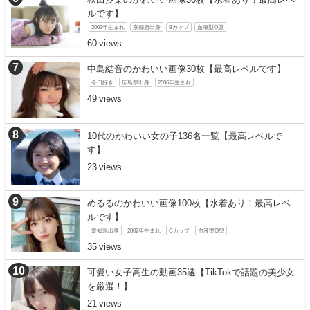
ルです】
2003年生まれ
京都府出身
Bカップ
血液型O型
60
中島結音のかわいい画像30枚【最高レベルです】
今日好き
広島県出身
2006年生まれ
49
10代のかわいい女の子136名一覧【最高レベルで
す】
23
めるるのかわいい画像100枚【水着あり！最高レベ
ルです】
愛知県出身
2002年生まれ
Cカップ
血液型O型
35
可愛い女子高生の動画35選【TikTokで話題の美少女
を厳選！】
21