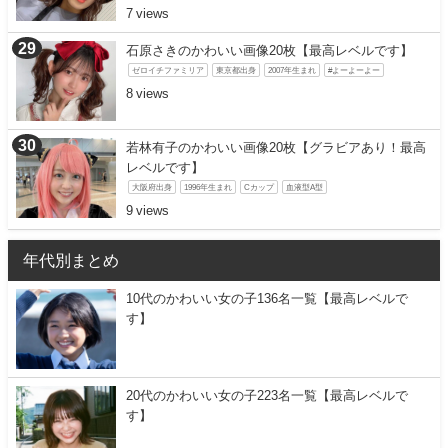
7
石原さきのかわいい画像20枚【最高レベルです】
ゼロイチファミリア
東京都出身
2007年生まれ
#よーよーよー
8
若林有子のかわいい画像20枚【グラビアあり！最高
レベルです】
大阪府出身
1996年生まれ
Cカップ
血液型A型
9
年代別まとめ
10代のかわいい女の子136名一覧【最高レベルで
す】
20代のかわいい女の子223名一覧【最高レベルで
す】