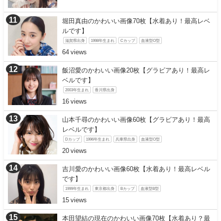
堀田真由のかわいい画像70枚【水着あり！最高レベ
ルです】
滋賀県出身
1998年生まれ
Cカップ
血液型O型
64
飯沼愛のかわいい画像20枚【グラビアあり！最高レ
ベルです】
2003年生まれ
香川県出身
16
山本千尋のかわいい画像60枚【グラビアあり！最高
レベルです】
Dカップ
1996年生まれ
兵庫県出身
血液型O型
20
吉川愛のかわいい画像60枚【水着あり！最高レベル
です】
1999年生まれ
東京都出身
Bカップ
血液型B型
15
本田望結の現在のかわいい画像70枚【水着あり？最