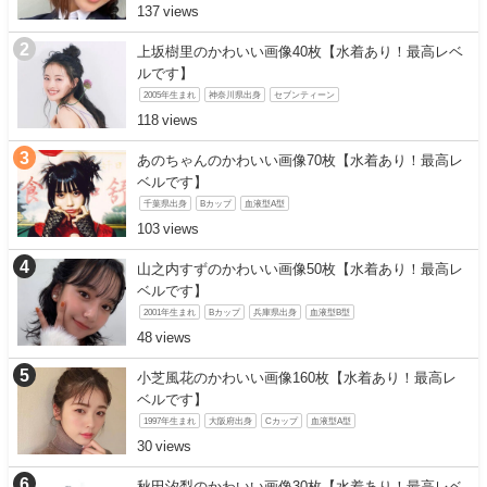
137
上坂樹里のかわいい画像40枚【水着あり！最高レベ
ルです】
2005年生まれ
神奈川県出身
セブンティーン
118
あのちゃんのかわいい画像70枚【水着あり！最高レ
ベルです】
千葉県出身
Bカップ
血液型A型
103
山之内すずのかわいい画像50枚【水着あり！最高レ
ベルです】
2001年生まれ
Bカップ
兵庫県出身
血液型B型
48
小芝風花のかわいい画像160枚【水着あり！最高レ
ベルです】
1997年生まれ
大阪府出身
Cカップ
血液型A型
30
秋田汐梨のかわいい画像30枚【水着あり！最高レベ