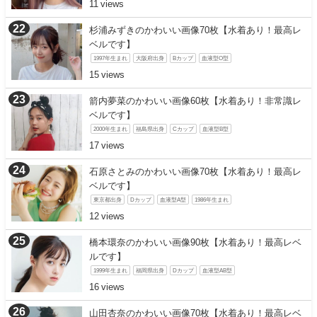
11
杉浦みずきのかわいい画像70枚【水着あり！最高レ
ベルです】
1997年生まれ
大阪府出身
Bカップ
血液型O型
15
箭内夢菜のかわいい画像60枚【水着あり！非常識レ
ベルです】
2000年生まれ
福島県出身
Cカップ
血液型B型
17
石原さとみのかわいい画像70枚【水着あり！最高レ
ベルです】
東京都出身
Dカップ
血液型A型
1986年生まれ
12
橋本環奈のかわいい画像90枚【水着あり！最高レベ
ルです】
1999年生まれ
福岡県出身
Dカップ
血液型AB型
16
山田杏奈のかわいい画像70枚【水着あり！最高レベ