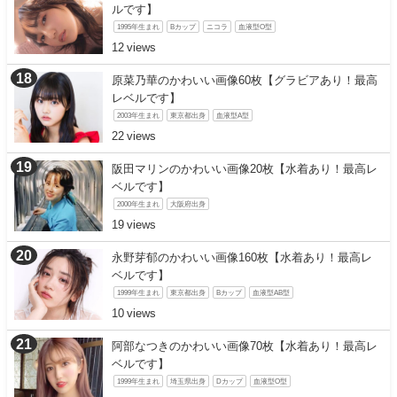
ルです】
1995年生まれ
Bカップ
ニコラ
血液型O型
12
原菜乃華のかわいい画像60枚【グラビアあり！最高
レベルです】
2003年生まれ
東京都出身
血液型A型
22
阪田マリンのかわいい画像20枚【水着あり！最高レ
ベルです】
2000年生まれ
大阪府出身
19
永野芽郁のかわいい画像160枚【水着あり！最高レ
ベルです】
1999年生まれ
東京都出身
Bカップ
血液型AB型
10
阿部なつきのかわいい画像70枚【水着あり！最高レ
ベルです】
1999年生まれ
埼玉県出身
Dカップ
血液型O型