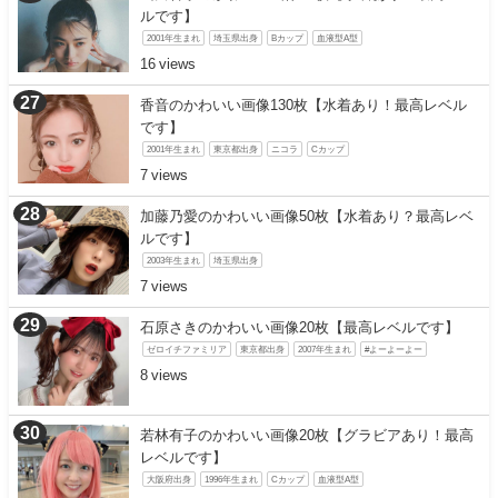
ルです】
2001年生まれ
埼玉県出身
Bカップ
血液型A型
16
香音のかわいい画像130枚【水着あり！最高レベル
です】
2001年生まれ
東京都出身
ニコラ
Cカップ
7
加藤乃愛のかわいい画像50枚【水着あり？最高レベ
ルです】
2003年生まれ
埼玉県出身
7
石原さきのかわいい画像20枚【最高レベルです】
ゼロイチファミリア
東京都出身
2007年生まれ
#よーよーよー
8
若林有子のかわいい画像20枚【グラビアあり！最高
レベルです】
大阪府出身
1996年生まれ
Cカップ
血液型A型