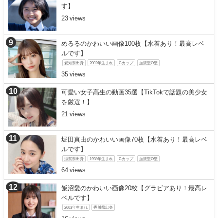
す】
23
めるるのかわいい画像100枚【水着あり！最高レベ
ルです】
愛知県出身
2002年生まれ
Cカップ
血液型O型
35
可愛い女子高生の動画35選【TikTokで話題の美少女
を厳選！】
21
堀田真由のかわいい画像70枚【水着あり！最高レベ
ルです】
滋賀県出身
1998年生まれ
Cカップ
血液型O型
64
飯沼愛のかわいい画像20枚【グラビアあり！最高レ
ベルです】
2003年生まれ
香川県出身