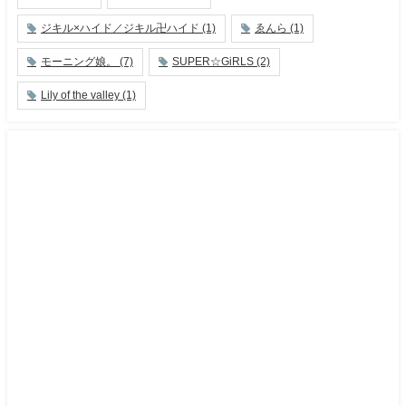
ジキル×ハイド／ジキル卍ハイド
(1)
ゑんら
(1)
モーニング娘。
(7)
SUPER☆GiRLS
(2)
Lily of the valley
(1)