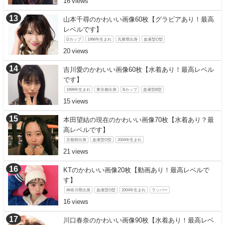
16
山本千尋のかわいい画像60枚【グラビアあり！最高
レベルです】
Dカップ
1996年生まれ
兵庫県出身
血液型O型
20
吉川愛のかわいい画像60枚【水着あり！最高レベル
です】
1999年生まれ
東京都出身
Bカップ
血液型B型
15
本田望結の現在のかわいい画像70枚【水着あり？最
高レベルです】
京都府出身
血液型O型
2004年生まれ
21
KTのかわいい画像20枚【動画あり！最高レベルで
す】
神奈川県出身
血液型O型
2004年生まれ
ラッパー
16
川口春奈のかわいい画像90枚【水着あり！最高レベ