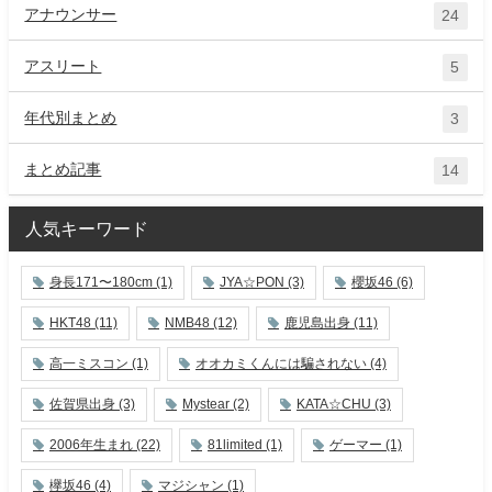
アナウンサー
24
アスリート
5
年代別まとめ
3
まとめ記事
14
人気キーワード
身長171〜180cm
(1)
JYA☆PON
(3)
櫻坂46
(6)
HKT48
(11)
NMB48
(12)
鹿児島出身
(11)
高一ミスコン
(1)
オオカミくんには騙されない
(4)
佐賀県出身
(3)
Mystear
(2)
KATA☆CHU
(3)
2006年生まれ
(22)
81limited
(1)
ゲーマー
(1)
欅坂46
(4)
マジシャン
(1)