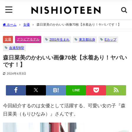
ホーム
女優
森日菜美のかわいい画像70枚【水着あり！ヤバいです！】
女優
グラビアモデル
2001年生まれ
東京都出身
Eカップ
血液型B型
森日菜美のかわいい画像70枚【水着あり！ヤバい
です！】
2024年4月3日
LINE
今回紹介するのは女優として活躍する、可愛い女の子『森
日菜美（もりひなみ）』さんです。