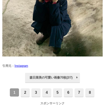
引用元：
Instagram
森日菜美の可愛い画像70枚(2/7)
1
2
3
4
5
6
7
8
スポンサーリンク