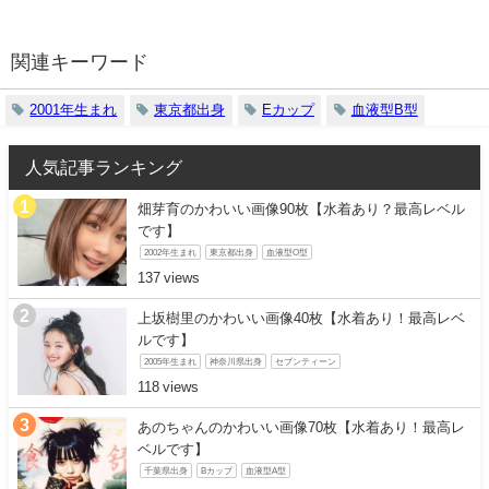
関連キーワード
2001年生まれ
東京都出身
Eカップ
血液型B型
人気記事ランキング
畑芽育のかわいい画像90枚【水着あり？最高レベル
です】
2002年生まれ
東京都出身
血液型O型
137
上坂樹里のかわいい画像40枚【水着あり！最高レベ
ルです】
2005年生まれ
神奈川県出身
セブンティーン
118
あのちゃんのかわいい画像70枚【水着あり！最高レ
ベルです】
千葉県出身
Bカップ
血液型A型