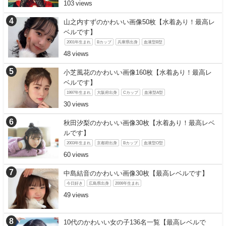
103
山之内すずのかわいい画像50枚【水着あり！最高レ
ベルです】
2001年生まれ
Bカップ
兵庫県出身
血液型B型
48
小芝風花のかわいい画像160枚【水着あり！最高レ
ベルです】
1997年生まれ
大阪府出身
Cカップ
血液型A型
30
秋田汐梨のかわいい画像30枚【水着あり！最高レベ
ルです】
2003年生まれ
京都府出身
Bカップ
血液型O型
60
中島結音のかわいい画像30枚【最高レベルです】
今日好き
広島県出身
2006年生まれ
49
10代のかわいい女の子136名一覧【最高レベルで