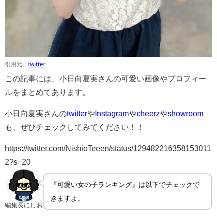
引用元：
twitter
この記事には、小日向夏実さんの可愛い画像やプロフィー
ルをまとめてあります。
小日向夏実さんの
twitter
や
Instagram
や
cheerz
や
showroom
も、ぜひチェックしてみてください！！
https://twitter.com/NishioTeeen/status/129482216358153011
2?s=20
『可愛い女の子ランキング』は以下でチェックで
きますよ。
編集長にしお