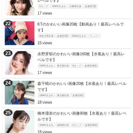
レベルです】
Dカップ
1996年生まれ
兵庫県出身
血液型O型
17
KTのかわいい画像20枚【動画あり！最高レベルで
す】
神奈川県出身
血液型O型
2004年生まれ
ラッパー
15
永野芽郁のかわいい画像160枚【水着あり！最高レ
ベルです】
1999年生まれ
東京都出身
Bカップ
血液型AB型
17
森千晴のかわいい画像20枚【水着あり！最高レベル
です】
1999年生まれ
東京都出身
血液型A型
18
橋本環奈のかわいい画像90枚【水着あり！最高レベ
ルです】
1999年生まれ
福岡県出身
Dカップ
血液型AB型
18