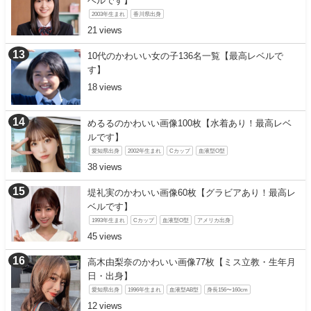
ベルです】
2003年生まれ
香川県出身
21
10代のかわいい女の子136名一覧【最高レベルで
す】
18
めるるのかわいい画像100枚【水着あり！最高レベ
ルです】
愛知県出身
2002年生まれ
Cカップ
血液型O型
38
堤礼実のかわいい画像60枚【グラビアあり！最高レ
ベルです】
1993年生まれ
Cカップ
血液型O型
アメリカ出身
45
高木由梨奈のかわいい画像77枚【ミス立教・生年月
日・出身】
愛知県出身
1996年生まれ
血液型AB型
身長156〜160cm
12