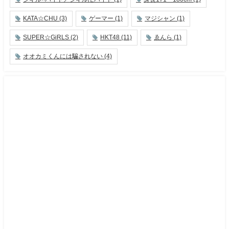
KATA☆CHU
(3)
ゲーマー
(1)
マジシャン
(1)
SUPER☆GiRLS
(2)
HKT48
(11)
ゑんら
(1)
オオカミくんには騙されない
(4)