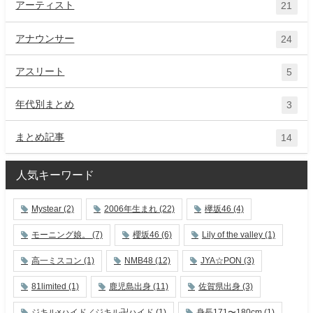
アーティスト
21
アナウンサー
24
アスリート
5
年代別まとめ
3
まとめ記事
14
人気キーワード
Mystear
(2)
2006年生まれ
(22)
欅坂46
(4)
モーニング娘。
(7)
櫻坂46
(6)
Lily of the valley
(1)
高一ミスコン
(1)
NMB48
(12)
JYA☆PON
(3)
81limited
(1)
鹿児島出身
(11)
佐賀県出身
(3)
ジキル×ハイド／ジキル卍ハイド
(1)
身長171〜180cm
(1)