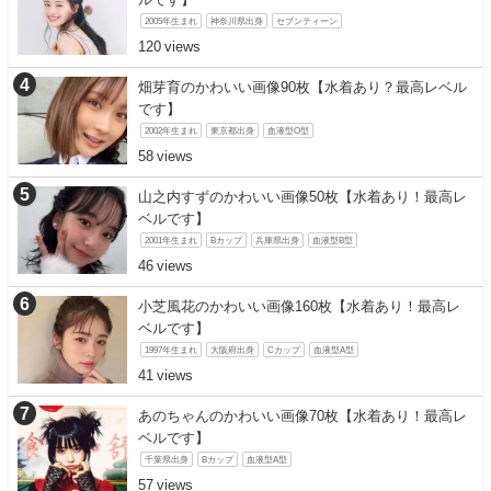
2005年生まれ
神奈川県出身
セブンティーン
120
畑芽育のかわいい画像90枚【水着あり？最高レベル
です】
2002年生まれ
東京都出身
血液型O型
58
山之内すずのかわいい画像50枚【水着あり！最高レ
ベルです】
2001年生まれ
Bカップ
兵庫県出身
血液型B型
46
小芝風花のかわいい画像160枚【水着あり！最高レ
ベルです】
1997年生まれ
大阪府出身
Cカップ
血液型A型
41
あのちゃんのかわいい画像70枚【水着あり！最高レ
ベルです】
千葉県出身
Bカップ
血液型A型
57