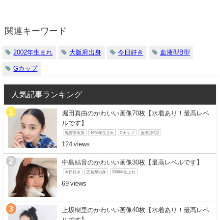
関連キーワード
2002年生まれ
大阪府出身
今日好き
血液型B型
Gカップ
人気記事ランキング
堀田真由のかわいい画像70枚【水着あり！最高レベ
ルです】
滋賀県出身
1998年生まれ
Cカップ
血液型O型
124
中島結音のかわいい画像30枚【最高レベルです】
今日好き
広島県出身
2006年生まれ
69
上坂樹里のかわいい画像40枚【水着あり！最高レベ
ルです】