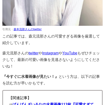
引用元：
森本流那さんのtwitter
この記事では、森元流那さんの可愛すぎる画像を厳選して
紹介しています。
森元流那さんの
twitter
や
Instagram
や
YouTube
もぜひチェッ
クして、最新の可愛い画像を見逃さないようにしてくださ
いね！
『今すぐに水着画像が見たい！』
という方は、以下の記事
を読む方が早いかもです。
【関連記事】
⇒
ばんばんざいるなの水着画像113枚【可愛すぎて