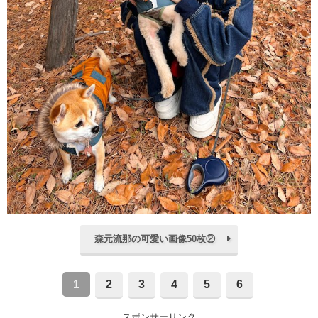
森元流那の可愛い画像50枚②
1
2
3
4
5
6
スポンサーリンク