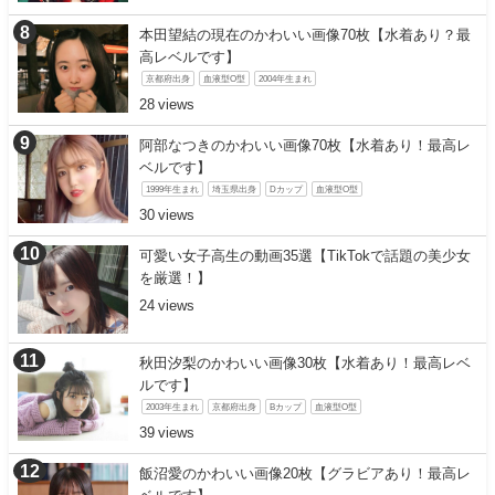
本田望結の現在のかわいい画像70枚【水着あり？最
高レベルです】
京都府出身
血液型O型
2004年生まれ
28
阿部なつきのかわいい画像70枚【水着あり！最高レ
ベルです】
1999年生まれ
埼玉県出身
Dカップ
血液型O型
30
可愛い女子高生の動画35選【TikTokで話題の美少女
を厳選！】
24
秋田汐梨のかわいい画像30枚【水着あり！最高レベ
ルです】
2003年生まれ
京都府出身
Bカップ
血液型O型
39
飯沼愛のかわいい画像20枚【グラビアあり！最高レ