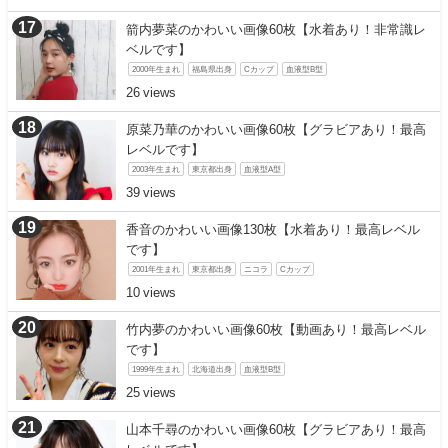
箭内夢菜のかわいい画像60枚【水着あり！非常識レ
ベルです】
2000年生まれ
福島県出身
Cカップ
血液型B型
26
原菜乃華のかわいい画像60枚【グラビアあり！最高
レベルです】
2003年生まれ
東京都出身
血液型A型
39
香音のかわいい画像130枚【水着あり！最高レベル
です】
2001年生まれ
東京都出身
ニコラ
Cカップ
10
竹内夢のかわいい画像60枚【動画あり！最高レベル
です】
1999年生まれ
北海道出身
血液型B型
25
山本千尋のかわいい画像60枚【グラビアあり！最高